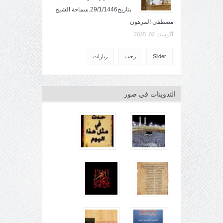
بتاريخ29/1/1446.سماحة الشيخ
مصطفى المرهون
آگوست 02, 2025
Slider
رجب
زيارات
التدوينات في صور