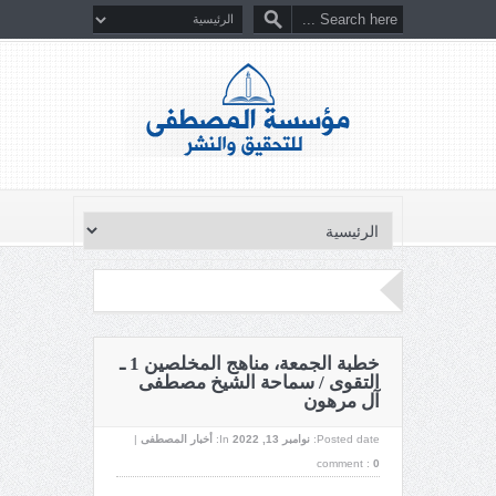
خطبة الجمعة، مناهج المخلصين 1 ـ
التقوى / سماحة الشيخ مصطفى
آل مرهون
Posted date:
نوامبر 13, 2022
In:
أخبار المصطفى
|
comment :
0