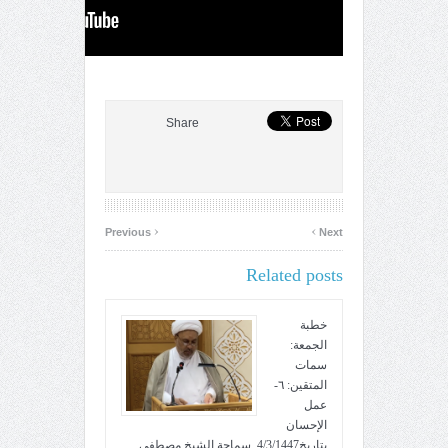
Share
‹
›
Previous
Next
Related posts
خطبة
الجمعة:
سمات
المتقين: ٦-
عمل
الإحسان
بتاريخ4/3/1447. سماحة الشيخ مصطفى