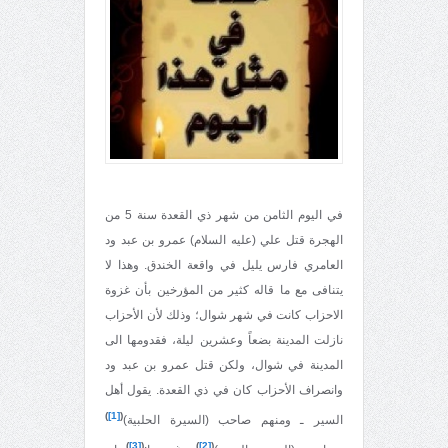
في اليوم الثامن من شهر ذي القعدة سنة 5 من
الهجرة قتل علي (عليه السلام) عمرو بن عبد ود
العامري فارس يليل في واقعة الخندق. وهذا لا
يتنافى مع ما قاله كثير من المؤرخين بأن غزوة
الاحزاب كانت في شهر شوال؛ وذلك لأن الأحزاب
نازلت المدينة بضعاً وعشرين ليلة، فقدومها الى
المدينة في شوال، ولكن قتل عمرو بن عبد ود
وانصراف الأحزاب كان في ذي القعدة. يقول أهل
)
[1]
(
السير ـ ومنهم صاحب (السيرة الحلبية)
)
[3]
(
)
[2]
(