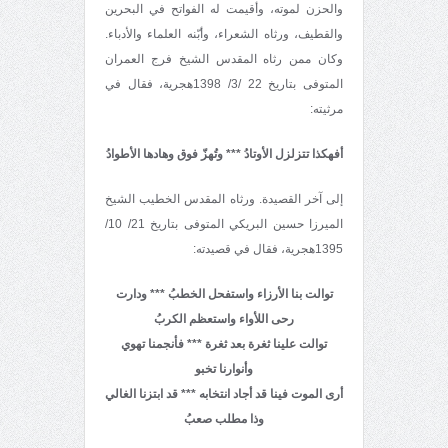
والحزن لموته، وأقيمت له الفواتح في البحرين
والقطيف، ورثاه الشعراء، وأبّنه العلماء والأدباء.
وكان ممن رثاه المقدس الشيخ فرج العمران
المتوفى بتاريخ 22 /3/ 1398هجرية، فقال في
مرثيته:
أفهكذا تتزلزل الأوتادُ
*** وتُهزّ فوق وهادها الأطوادُ
إلى آخر القصيدة. ورثاه المقدس الخطيب الشيخ
الميرزا حسين البريكي المتوفى بتاريخ 21/ 10/
1395هجرية، فقال في قصيدته:
توالت بنا الأرزاء واستفحل الخطبُ *** ودارت
رحى اللأواء واستعظم الكربُ
توالت علينا ثغرة بعد ثغرة *** فأنجمنا تهوي
وأنوارنا تخبو
أرى الموت فينا قد أجاد انتخابه
*** قد ابتزنا الغالي
وذا مطلب صعبُ