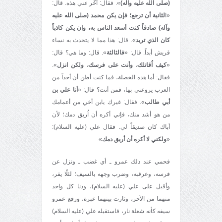
(صلى الله عليه وآله)
». فقال: أخّر عني هذه. قال:
«ا
لثانية أن ترجع؛ فإن يكن محمد (صلى الله عليه
وآله) صادقاً كنت أسعد الناس به، وان يكن كاذباً
كان الذي تريد
». قال: هذا مما لا يتحدث به نساء
قريش أبداً. قال: «
فالثالثة
». قال: وما هي؟ قال:
«
كيف اُقاتلك، وأنت على فرسك، ولكن انزل
».
فقال: أما هذه الخصلة، فما كنت أظن أن أحداً من
العرب يروعني بها، فمن أنت؟ قال: «
أنا علي بن
أبي طالب
». فقال: غيرك يابن أخي من أعمامك
من هو أشد منك، فإني أكره أن اُريق دمك؛ لأن
أباك كان صديقاً لي. فقال علي (عليه السلام):
«
ولكني لا أكره أن أريق دمك
».
فحمي عند ذلك عمرو ـ أي غضب ـ ونزل عن
فرسه، وعرقبه، وضرب وجهه بالسيف؛ لئلّا يفر،
وأقبل على علي (عليه السلام)، ودنا كل واحد
منهما من الآخر، وثارت بينهما غبرة، ورفع عمرو
سيفه كأنه شعلة نار، فاستقبله علي (عليه السلام)