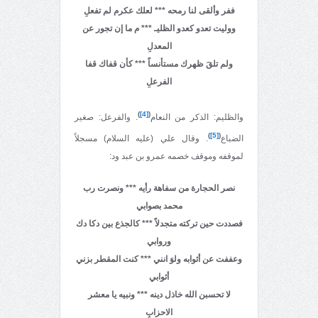
ففر وألقى لنا رمحه *** لعلك عكرم لم تفعلِ
ووليت تعدو كعدو الظليـ *** م ما إن تجور عن
المعدلِ
ولم تلقَ ظهرك مستأنساً
*** كأن قفاك قفا
الفرعلِ
)
[4]
(
والظليم: الذكر من النعام
. والفرعل: صغير
)
[5]
(
الضباع
. وقال علي (عليه السلام) مسجلاً
لموقفه وموقف خصمه عمرو بن عبد ود:
نصر الحجارة من سفاهة رأيه *** ونصرت رب
محمد بصوابي
فصددت حين تركته متجدلاً *** كالجذع بين دكا دك
وروابي
وعففت عن أثوابه ولوَ انني *** كنت المقطر بزني
أثوابي
لا تحسبن الله خاذل دينه *** ونبيه يا معشر
الاحزابِ