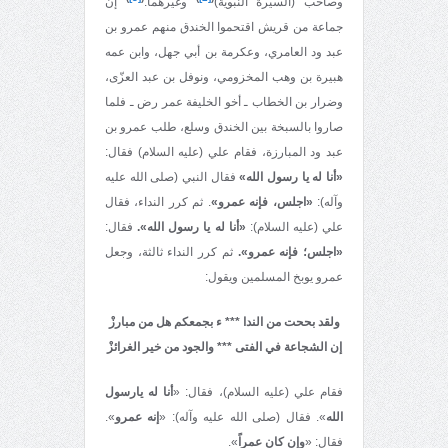
وصاحب (السيرة النبوية)
وغيرهما:
إن
جماعة من قريش اقتحموا الخندق منهم عمرو بن
عبد ود العامري، وعكرمة بن أبي جهل، وابن عمه
هبيرة بن وهب المخزومي، ونوفل بن عبد العزّى،
وضرار بن الخطاب ـ أخو الخليفة عمر رض ـ فلما
صاروا بالسبخة بين الخندق وسلع، طلب عمرو بن
عبد ود المبارزة، فقام علي (عليه السلام) فقال:
«أنا له يا رسول الله»
فقال النبي (صلى الله عليه
وآله):
«اجلس، فإنه عمرو»
. ثم كرر النداء، فقال
علي (عليه السلام):
«أنا له يا رسول الله».
فقال:
«اجلس؛ فإنه عمرو».
ثم كرر النداء ثالثة، وجعل
عمرو يوبخ المسلمين ويقول:
ولقد بححت من الندا *** ء بجمعكم هل من مبارزْ
إن الشجاعة في الفتى
*** والجود من خير الغرائزْ
فقام علي (عليه السلام)، فقال: «
أنا له يارسول
الله
». فقال (صلى الله عليه وآله): «
إنه عمرو
».
فقال: «
وإن كان عمراً
».