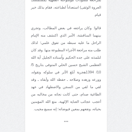
العروة الوثقى) استعداداً لطباعته، فقام بذلك خير
قيام.
قالوا: وكان يراجعه في بعض المطالب، وتجري
بينهما المناقشة، الأمر الذي اكتشف منه الإمام
الراحل ما عليه سبطه من تفوق علمي؛ لذلك
طلب منه مراجعة الأجزاء المطبوعة منها. وقد كان
لتلمذته على جده الحكيم واُستاذه الجليل آية الله
العظمى الشيخ حسين الحلي المتوفى بتاريخ 5/
10/ 1394هجرية أبلغ الأثر في سلوكه وتقواه،
وورعه وزهده وصلاحه ـ حفظه الله وأبقاه ـ وقد
لقي ما لقي من السجن والاضطهاد في عهد
الطاغية صدام، حتى كانت نجاته من مخالبه من
أعجب عجائب العناية الإلهية، متع الله المؤمنين
بحياته، ونفعهم بمعين فيوضاته؛ إنه سميع مجيب.
***