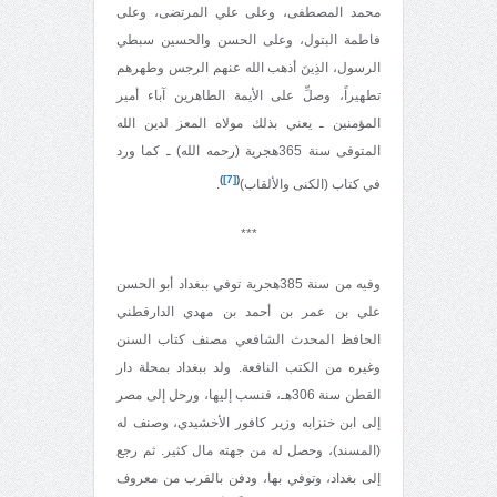
محمد المصطفى، وعلى علي المرتضى، وعلى
فاطمة البتول، وعلى الحسن والحسين سبطي
الرسول، الذِينَ أذهب الله عنهم الرجس وطهرهم
تطهيراً، وصلِّ على الأيمة الطاهرين آباء أمير
المؤمنين ـ يعني بذلك مولاه المعز لدين الله
المتوفى سنة 365هجرية (رحمه الله) ـ كما ورد
)
[7]
(
في كتاب (الكنى والألقاب)
.
***
وفيه من سنة 385هجرية توفي ببغداد أبو الحسن
علي بن عمر بن أحمد بن مهدي الدارقطني
الحافظ المحدث الشافعي مصنف كتاب السنن
وغيره من الكتب النافعة. ولد ببغداد بمحلة دار
القطن سنة 306هـ، فنسب إليها، ورحل إلى مصر
إلى ابن خنزابه وزير كافور الأخشيدي، وصنف له
(المسند)، وحصل له من جهته مال كثير. ثم رجع
إلى بغداد، وتوفي بها، ودفن بالقرب من معروف