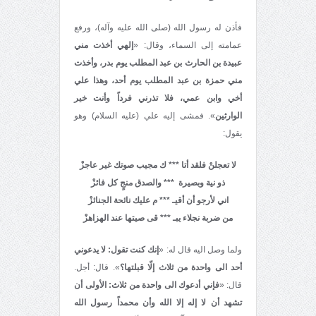
فأذن له رسول الله (صلى الله عليه وآله)، ورفع
عمامته إلى السماء، وقال: «
إلهي أخذت مني
عبيدة بن الحارث بن عبد المطلب يوم بدر، وأخذت
مني حمزة بن عبد المطلب يوم أحد، وهذا علي
أخي وابن عمي، فلا تذرني فرداً وأنت خير
الوارثين
». فمشى إليه علي (عليه السلام) وهو
يقول:
لا تعجلنْ فلقد أتا *** ك مجيب صوتك غير عاجزْ
ذو نية وبصيرة *** والصدق منجٍ كل فائزْ
اني لأرجو أن أقيـ *** م عليك نائحة الجنائزْ
من ضربة نجلاء يبـ *** قى صيتها عند الهزاهزْ
ولما وصل اليه قال له: «
إنك كنت تقول: لا يدعوني
أحد الى واحدة من ثلاث إلّا قبلتها؟
». قال: أجل.
قال: «
فإني أدعوك الى واحدة من ثلاث: الأولى أن
تشهد أن لا إله إلا الله وأن محمداً رسول الله