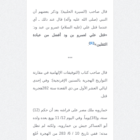
قال صاحب (السيرة الحلبية): وذكر بعضهم أن
النبي (صلى الله عليه وآله) قال عند ذلك ـ أي
عندما قتل علي (عليه السلام) عمرو بن عبد ود:
«قتل علي لعمرو بن ود أفضل من عبادة
)
[6]
(
الثقلين»
.
***
قال صاحب كتاب (التوفيقات الإلهامية في مقارنة
التواريخ الهجرية بالسنين الإفرنجية): وفي إحدى
ليالي العشر الأول من ذي القعدة سنة 282هجرية
قتل.
خمارويه ملك مصر على فراشه بعد أن حكم (12)
سنة، و(18)يوماً. وفي اليوم 12/ 11 بويع بعده ولده
أبو العساكر جيش بن خمارويه، ولكنه لم تطل
مدته؛ ففي تاريخ 10 / 6/ 283 من الهجرة خُلع