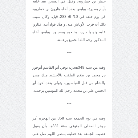
جيش بن خمارويه، وقتل في السجن بعد خلعه
بأيام يسيرة، وبايعوا بعده أخاه هارون بن خمارويه
في يوم خلعه في 10/ 6/ 283. قيل: وكان سبب
ذلك أنه قرب الأوباش منه، و هدّد قواد أبيه، فثاروا
عليه ونهبوا داره، وخلعوه وسجنوه. وبايعوا أخاه
المذكور. رحم الله الجميع برحمته.
***
وفيه من سنة 349هجرية توفي أبو القاسم أنوجور
بن محمد بن طغج الملقب بالأخشيد ملك مصر
والشام من قبل العباسيين، وتولى بعده أخوه أبو
الحسن علي بن محمد. رحم الله المؤمنين برحمته.
***
وفيه في يوم الجمعة سنة 358 من الهجرة أمر
جوهر الصقلي المتوفى سنة 381هـ بأن يقول
خطيب الجمعة بعد خطبته بمصر: اللهم صل على