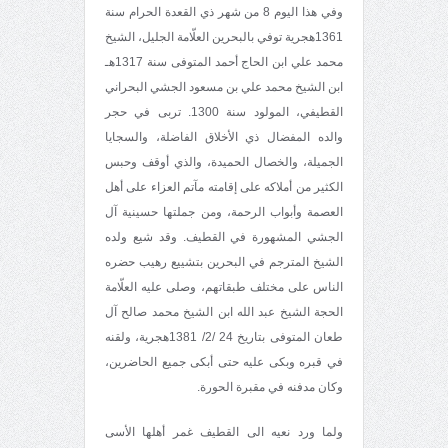
وفي هذا اليوم 8 من شهر ذي القعدة الحرام سنة
1361هجرية توفي بالبحرين العلّامة الجليل، الشيخ
محمد علي ابن الحاج أحمد المتوفى سنة 1317هـ
ابن الشيخ محمد علي بن مسعود الجشي البحراني
القطيفي، المولود سنة 1300. تربى في حجر
والده المفضال ذي الأخلاق الفاضلة، والسجايا
الجميلة، والخصال الحميدة، والذي أوقف وحبس
الكثير من أملاكه على إقامته مآتم العزاء على أهل
العصمة وأبواب الرحمة، ومن جملتها حسينية آل
الجشي المشهورة في القطيف. وقد شيع ولده
الشيخ المترجم في البحرين بتشييع رهيب حضره
الناس على مختلف طبقاتهم، وصلى عليه العلّامة
الحجة الشيخ عبد الله ابن الشيخ محمد صالح آل
طعان المتوفى بتاريخ 24 /2/ 1381هجرية، ولقنه
في قبره وبكى عليه حتى أبكى جميع الحاضرين،
وكان مدفنه في مقبرة الحورة.
ولما ورد نعيه الى القطيف غمر أهلها الأسى