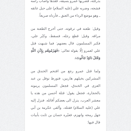
بدرقته، فضربها عمرو بسيفه، فقدها وأصاب رأسه
فشجه، وضربه علي (عليه السلام) على حبل عاتقه
ـ وهو موضع الرداء من العنق ـ فأرداه صريعاً.
وقيل: طعنه في ترقوته، حتى أخرج الطعنة من
مراقه. وقيل: قطع رجله، فسقط، وكبّر علي،
فكبر المسلمون. قال بعضهم: فما شبهت قتل
علي لعمرو إلّا بقوله تعالى: ﴿
فَهَزَمُوهُم بِإِذْنِ اللّهِ
وَقَتَلَ دَاوُدُ جَالُوتَ
﴾.
ولما قتل عمرو رجع من اقتحم الخندق من
المشركين بخيلهم هاربين، فتورط نوفل بن عبد
العزى في الخندق، فجعل المسلمون يرمونه
بالحجارة، فجعل يقول: قتلة أحسن من هذه يا
معشر العرب، ينزل الى بعضكم اُقاتله. فنزل إليه
علي (عليه السلام) فقتله، وألقى عكرمة بن أبي
جهل رمحه وانهزم، فعيّره حسان بن ثابت بأبيات
قال فيها: