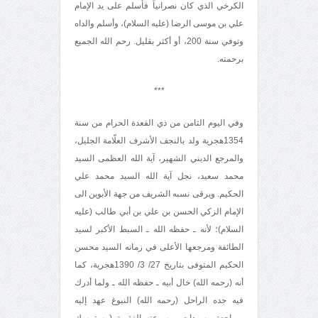
الكرخي الذي كان نصرانياً فأسلم على يد الإمام
علي بن موسى الرضا (عليه السلام)، وأسلم والداه
وتوفي سنة 200، أو أكثر بقليل. رحم الله الجميع
برحمته.
***
وفي اليوم الثامن من ذي القعدة الحرام من سنة
1354هجرية ولد بالنجف الأشرف العلّامة الجليل،
والمرجع الديني الشهير، آية الله العظمى السيد
محمد سعيد، نجل آية الله السيد محمد علي
الحكيم. ويرقى نسبه الشريف من جهة الأبوين الى
الإمام الزكي الحسن بن علي بن أبي طالب (عليه
السلام)؛ لأنه ـ حفظه الله ـ السبط الأكبر لسيد
الطائفة ومرجعها الأعلى في زمانه السيد محسن
الحكيم المتوفى بتاريخ 27/ 3/ 1390هجرية، كما
أنه (رحمه الله) خال أبيه ـ حفظه الله ـ ولما أدرك
فيه جده الراحل (رحمه الله) النبوغ عهد إليه
بمراجعة مسودات موسوعته الفقهية (مستمسك