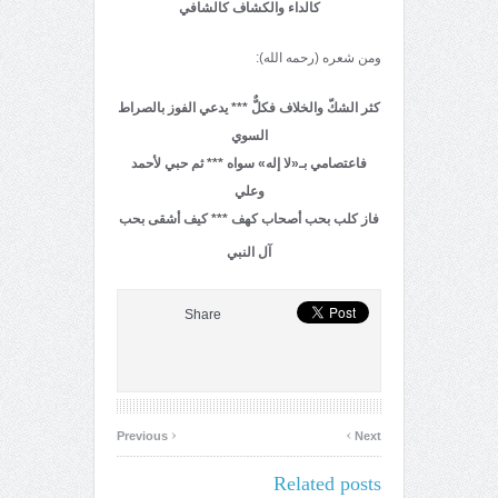
كالداء والكشاف كالشافي
ومن شعره (رحمه الله):
كثر الشكّ والخلاف فكلٌّ *** يدعي الفوز بالصراط
السوي
فاعتصامي بـ«
لا إله»
سواه *** ثم حبي لأحمد
وعلي
فاز كلب بحب أصحاب كهف
*** كيف أشقى بحب
آل النبي
Share
‹
›
Previous
Next
Related posts