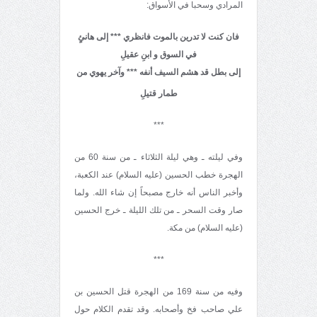
المرادي وسحبا في الأسواق:
فان كنت لا تدرين بالموت فانظري *** إلى هانئٍ
في السوق و ابنِ عقيلِ
إلى بطل قد هشم السيف أنفه *** وآخر يهوي من
طمار قتيلِ
***
وفي ليلته ـ وهي ليلة الثلاثاء ـ من سنة 60 من
الهجرة خطب الحسين (عليه السلام) عند الكعبة،
وأخبر الناس أنه خارج مصبحاً إن شاء الله. ولما
صار وقت السحر ـ من تلك الليلة ـ خرج الحسين
(عليه السلام) من مكة.
***
وفيه من سنة 169 من الهجرة قتل الحسين بن
علي صاحب فخ وأصحابه. وقد تقدم الكلام حول