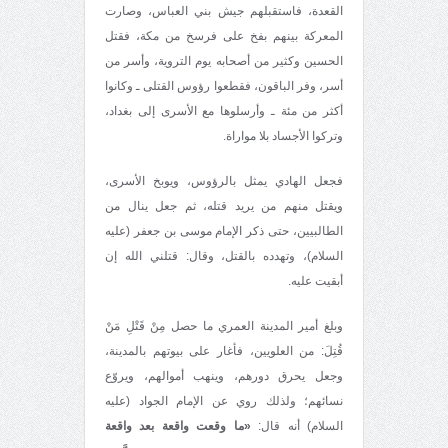
القعدة، فاستقبلهم جيش بني العباس، وصارت
المعركة بينهم بفخ على فرسخ من مكة، فقتل
الحسين وكثير من أصحابه يوم التروية، وأسر من
أسر، وفر الباقون، فقطعوا رؤوس القتلى ـ وكانوا
أكثر من مئة ـ وأرسلوها مع الأسرى إلى بغداد،
وتركوا الأجساد بلا مواراة.
فجعل الهادي يمثل بالرؤوس، ويوبخ الأسرى،
ويقتل منهم من يريد قتله، ثم جعل ينال من
الطالبيين، حتى ذكر الإمام موسى بن جعفر (عليه
السلام)، وتهدده بالقتل، وقال: قتلني الله إن
أبقيت عليه.
وبلغ أمير المدينة العمري ما حصل مِنْ قَتْلِ مَنْ
قُتِلَ: من العلويين، فأغار على بيوتهم بالمدينة،
وجعل يحرق دورهم، وينهب أموالهم، ويروّع
نسائهم؛ ولذلك روي عن الإمام الجواد (عليه
السلام) أنه قال:
«
ما وقعت واقعة بعد واقعة