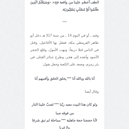
الطف أعظم علينا من واقعة فخ»
.
﴿
وَسَيَعْلَمُ الَّذِينَ
ظَلَمُوا أَيَّ مُنقَلَبٍ يَنقَلِبُونَ﴾.
***
وفيه ـ أو في اليوم 14 ـ من سنة 317 هـ دخل أبو
طاهر القرمطي مكة، ففعل بها الأفاعيل، وقتل
في الناس قتلا ذريعاً، ونهب الأمول، وقلع الحجر
الأسود وأنفذه إلى هجر، وطرح جنائز القتلى في
بئر زمزم، وصعد على الكعبة وجعل يقول:
أنا بالله وبالله أنا
*** يخلق الخلق وأفنيهم أنا
وقال أيضا:
ولو كان هذا البيت معبد ربّنا *** لصبّ علينا النار
من فوقه صبا
لأنا حججنا حجة جاهلية *** مماحلة لم تبق شرقا
ولا غربا