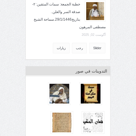
خطبة الجمعة: سمات المتقين: ٢-
صدقة السر والعلن..
بتاريخ29/1/1446.سماحة الشيخ
مصطفى المرهون
آگوست 02, 2025
Slider
رجب
زيارات
التدوينات في صور