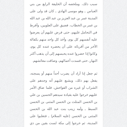
سبب ذلك، وملخصه أن الخليفة الرابع من بني
العباس ـ وهو موسى الهادي ـ كان قد ولى على
المدينة عمر بن عبد العزيز بن عبد الله بن عبد الله
بن عمر بن الخطاب، فضيق على العلويين، وأفرط
في التحامل عليهم، حتى فرض عليهم أن يعرضوا
عليه أنفسهم كل يوم، وأخذ كل واحد منهم بكفالة
الأخر من أقربائه على أن يحضره عنده كل يوم،
وكانوا إذا حضروا عنده يحبسهم إلى أن يذهب أكثر
النهار، حتى فسدت أعمالهم، وضاقت معائشهم.
ثم جعل إذا أراد أن يضرب أحداً منهم أو يسجنه،
يفعل بهم ذلك، ويشيع عليهم أنه وجدهم على
الشراب أو غيره من الفواحش، فلما ضاق الأمر
عليهم خرجوا عليه بقيادة سيدهم الحسين بن علي
بن الحسن المثلث بن الحسن المثنى بن الحسن
السبط ـ وأمه زينب بنت عبد الله بن الحسن
المثنى بن الحسن (عليه السلام) ـ فتغلبوا على
المدينة، ثم خرجوا إلى مكة لست بقين من ذي