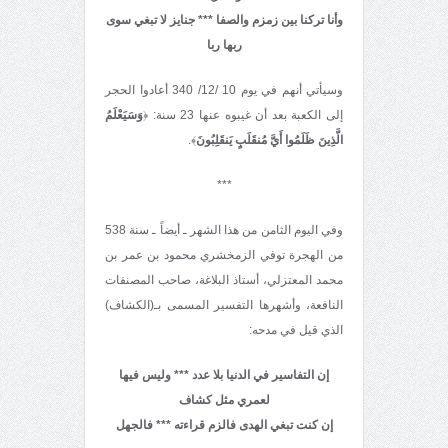
وأنا تركنا بين زمزم والصفا
*** جنايز لا تبغي سوى
ربها ربا
وسيأتي أنهم في يوم 10 /12/ 340 أعادوا الحجر
إلى الكعبة بعد أن غيبوه عنها 23 سنة: ﴿
وَسَيَعْلَمُ
الَّذِينَ ظَلَمُوا أَيَّ مُنقَلَبٍ يَنقَلِبُونَ
﴾.
***
وفي اليوم الثامن من هذا الشهر ـ أيضاً ـ سنة 538
من الهجرة توفي الزمخشري محمود بن عمر بن
محمد المعتزلي، أستاذ البلاغة، صاحب المصنفات
النافعة، وأشهرها التفسير المسمى بـ(الكشاف)
الذي قيل في مدحه:
إن التفاسير في الدنيا بلا عدد *** وليس فيها
لعمري مثل كشاف
إن كنت تبغي الهدى فالزم قراءته *** فالجهل