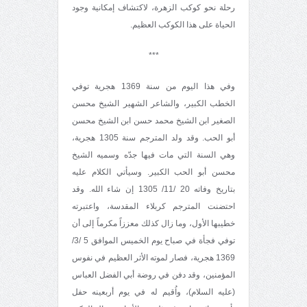
رحلة نحو كوكب الزهرة، لاكتشاف إمكانية وجود
الحياة على هذا الكوكب العظيم.
***
وفي هذا اليوم من سنة 1369 هجرية توفي
الخطب الكبير، والشاعر الشهير الشيخ محسن
الصغير ابن الشيخ محمد حسن ابن الشيخ محسن
أبو الحب. وقد ولد المترجم سنة 1305 هجرية،
وهي السنة التي مات فيها جدّه وسميه الشيخ
محسن أبو الحب الكبير. وسيأتي الكلام عليه
بتاريخ وفاته 20 /11/ 1305 إن شاء الله. وقد
احتضنت المترجم كربلاء المقدسة، واعتبرته
خطيبها الأول، وما زال كذلك معززاً مكرماً إلى أن
توفي فجأة في صباح يوم الخميس الموافق 5 /3/
1369 هجرية، فصار لموته الأثر العظيم في نفوس
المؤمنين، وقد دفن في روضة أبي الفضل العباس
(عليه السلام)، واُقيم له في يوم أربعينه حفل