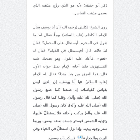
ذكر أبو حنيفة؛ لأنه هو الذي روَّج مذهبه الذي
يسمى مذهب القياس.
روى الشيخ الكليني (رحمه الله) أن أبا يوسف سأل
الإمام الكاظم (عليه السلام) يوماً فقال له: ما
تقول في المحرم، أيستظل على المحمل؟ فقال
له: «
لا».
قال: أفيستظل في الخيام؟ فقال له
«
نعم
». فأعاد عليه القول وهو يضحك شبه
المستهزئ، فلما أجابه الإمام بمثل جوابه الأول
قال: فما الفرق بين هذا وهذا؟ فقال له الإمام
(عليه السلام):
«يا أبا يوسف، إن الدين ليس
بقياس كقياسك، إنا صنعنا كما صنع رسول
الله
(صلى الله عليه وآله)، وقلنا كما قال رسول
الله
(صلى الله عليه وآله)، كان رسول الله (صلى
الله عليه وآله) يركب راحلته فلا يستظلّ عليها،
وتؤذيه الشمس فيستر جسده بعضه ببعض، وربما
ستر وجهه بيديه، وإذا نزل استظلّ في الخباء وفي
)
[1]
(
البيت وبالجدار»
.
فسكت أبو يوسف.