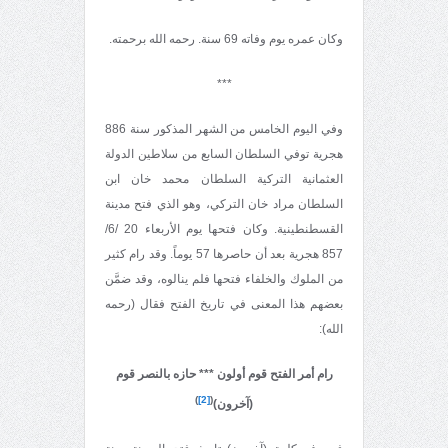
وكان عمره يوم وفاته 69 سنة. رحمه الله برحمته.
***
وفي اليوم الخامس من الشهر المذكور سنة 886
هجرية توفي السلطان السابع من سلاطين الدولة
العثمانية التركية السلطان محمد خان ابن
السلطان مراد خان التركي، وهو الذي فتح مدينة
القسطنطينية. وكان فتحها يوم الأربعاء 20 /6/
857 هجرية بعد أن حاصرها 57 يوماً. وقد رام كثير
من الملوك والخلفاء فتحها فلم ينالوه، وقد ضمَّن
بعضهم هذا المعنى في تاريخ الفتح فقال (رحمه
الله):
رام أمر الفتح قوم أولون *** حازه بالنصر قوم
)
[2]
(
(آخرون)