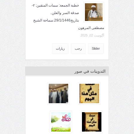
خطبة الجمعة: سمات المتقين: ٢-
صدقة السر والعلن..
بتاريخ29/1/1446.سماحة الشيخ
مصطفى المرهون
آگوست 02, 2025
Slider
رجب
زيارات
التدوينات في صور