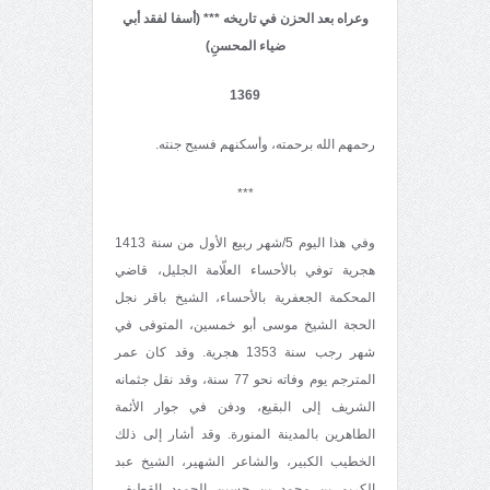
وعراه بعد الحزن في تاريخه *** (أسفا لفقد أبي
ضياء المحسنِ)
1369
رحمهم الله برحمته، وأسكنهم فسيح جنته.
***
وفي هذا اليوم 5/شهر ربيع الأول من سنة 1413
هجرية توفي بالأحساء العلّامة الجليل، قاضي
المحكمة الجعفرية بالأحساء، الشيخ باقر نجل
الحجة الشيخ موسى أبو خمسين، المتوفى في
شهر رجب سنة 1353 هجرية. وقد كان عمر
المترجم يوم وفاته نحو 77 سنة، وقد نقل جثمانه
الشريف إلى البقيع، ودفن في جوار الأئمة
الطاهرين بالمدينة المنورة. وقد أشار إلى ذلك
الخطيب الكبير، والشاعر الشهير، الشيخ عبد
الكريم بن محمد بن حسين الحمود القطيفي