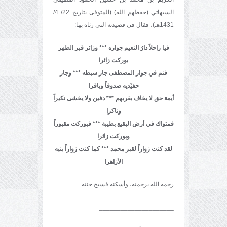
السيهاتي (حفظهم الله) (المتوفى بتاريخ 22/ 4/
1431هـ)، فقال في قصيدته التي رثاه بها:
فيا راحلاً دارُ النعيم جواره *** وزائر قبر الطهر
بوركت زائرا
فنم في جوار المصطفى جار سبطه *** وجار
حفيْديه صدوقاً وباقرا
أيمة حق لا يخاف بقربهم *** دفين ولا يخشى نكيراً
وناكرا
فمثواك في أرض البقيع بطيبة *** فبوركت مقبوراً
وبوركت زائرا
لقد كنت زواراً لقبر محمد *** كما كنت زواراً بنيه
الأزاهرا
رحمه الله برحمته، وأسكنه فسيح جنته.
_____________________