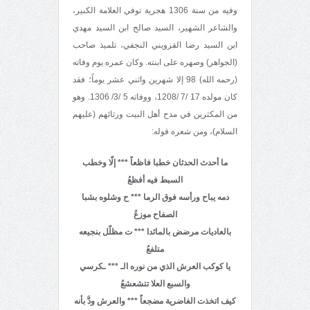
وفيه من سنة 1306 هجرية توفي العلامة الكبير،
والشاعر الشهير، السيد صالح ابن السيد مهدي
ابن السيد رضا القزويني النجفي، تلميذ صاحب
(الجواهر) وصهره على ابنته. وكان عمره يوم وفاته
(رحمه الله) 98 إلا شهرين واثني عشر يوماً؛ فقد
كان مولده 17 /7 /1208، ووفاته 5 /3/ 1306. وهو
من المكثرين في مدح أهل البيت ورثائهم (عليهم
السلام)، ومن شعره قوله:
ما أحدث الحدثان خطبا فاظعاً *** إلّا وخطب
السبط فيه أفظعُ
دمه يباح ورأسه فوق الرما *** ح وشلوه بشبا
الصفاح موزعُ
بالعاديات مرضض بالمائدا *** ت مظلّل بنجيعه
متلفعُ
يا كوكب العرش الذي من نوره الـ *** ـكرسي
والسبع العلا تتشعشعُ
كيف اتخذت الغاضرية مضجعاً *** والعرش ودَّ بأنه