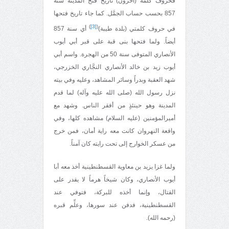
فحروف كلمة (آخرون) تاريخ فتح المدينة سنة
857 بحسب حساب الجمَّل. كما جاء تاريخ فتحها
)
[3]
(
في حروف كلمتي (بلدة طيبة)
أي سنة 857
أيضاً. ولما فتحها بنى قبة على قبر أبي أيوب
الأنصاري المتوفى سنة 50 من الهجرة. واسم أبي
أيوب زيد بن خالد الأنصاري النجَّاري الخزرجي،
شهد العقبة وبدراً وسائر المشاهد، وعليه وفي بيته
نزل رسول الله (صلى الله عليه وآله) لما قدم
المدينة وهو حينئذٍ من أفقر الناس. وشهد مع
أميرالمؤمنين (عليه السلام) مشاهده كلها، وفي
واقعة النهروان كانت معه راية أمان، فمن خرج
من عسكر الخوارج إلى تحت رايته كان آمناً.
ولما غزا يزيد بن معاوية القسطنطينية أخذ معه أبا
أيوب الأنصاري، وكان شيخاً هرماً لا يقدر على
القتال، وإنما أخذه للبركة، فتوفي عند
القسطنطينية، فدفن عند سورها، وعلِّم قبره
(رحمه الله).