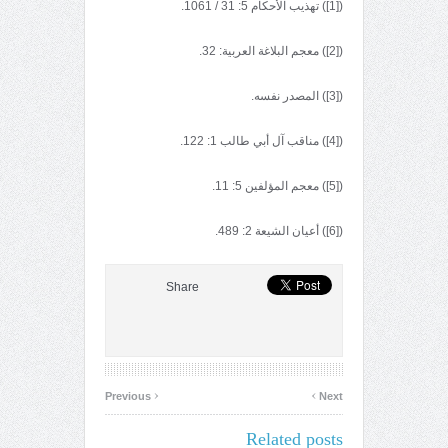
([1]) تهذيب الأحكام 5: 31 / 1061.
([2]) معجم البلاغة العربية: 32.
([3]) المصدر نفسه.
([4]) مناقب آل أبي طالب 1: 122.
([5]) معجم المؤلفين 5: 11.
([6]) أعيان الشيعة 2: 489.
Share
‹
›
Previous
Next
Related posts