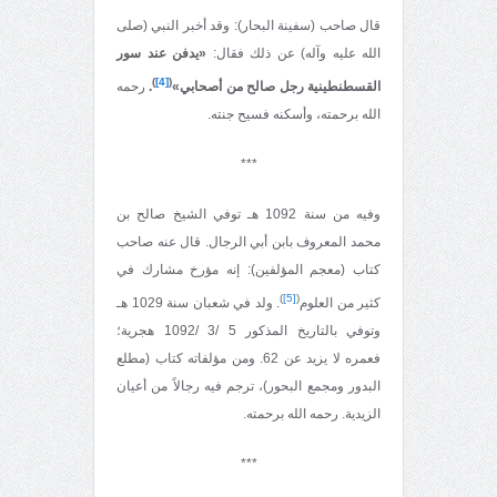
قال صاحب (سفينة البحار): وقد أخبر النبي (صلى
الله عليه وآله) عن ذلك فقال:
«يدفن عند سور
)
[4]
(
القسطنطينية رجل صالح من أصحابي»
.
رحمه
الله برحمته، وأسكنه فسيح جنته.
***
وفيه من سنة 1092 هـ توفي الشيخ صالح بن
محمد المعروف بابن أبي الرجال. قال عنه صاحب
كتاب (معجم المؤلفين): إنه مؤرخ مشارك في
)
[5]
(
كثير من العلوم
. ولد في شعبان سنة 1029 هـ
وتوفي بالتاريخ المذكور 5 /3 /1092 هجرية؛
فعمره لا يزيد عن 62. ومن مؤلفاته كتاب (مطلع
البدور ومجمع البحور)، ترجم فيه رجالاً من أعيان
الزيدية. رحمه الله برحمته.
***