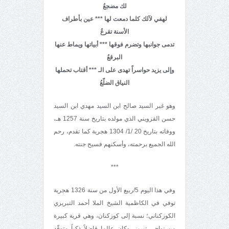
لك مضجعُ
لهفي لآلك كلما دمعت لها *** عين بأطراف
الأسنة تقرعُ
تدمى جوانبها وتضرم فوقها *** أبياتها ويماط عنها
البرقعُ
وإلى يزيد حواسراً تهدى على الـ
*** أقتاب تحملها
النياق الضلّعُ
وهو غير السيد صالح ابن السيد مهدي ابن السيد
حسن القزويني الذي مولده بتاريخ سنة 1257 هـ،
ووفاته بتاريخ 20 /1/ 1304 هجرية كما تقدم، رحم
الله الجميع برحمته، وأسكنهم فسيح جنته.
***
وفي هذا اليوم 5/ربيع الأول من سنة 1326 هجرية
توفي في الكاظمية الشيخ الملا أحمد التبريزي
الكوزكناني؛ نسبة إلى كوزكنان، وهي قرية كبيرة
من نواحي تبريز. وكان عالما فاضلاً ذكياً متوقّد