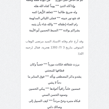
وإذا أتاه لاجئ *** يوماً كفاه الله همّه
وله ضريح طالما *** تتعاهد الزُّهرا لثمه
قد شع نور جبينه *** فجلى الليالي المدلهمة
رام العداء إطفائه *** والله شاء بأن يتمه
بشراكم بولادة *** السبط الحسين أبو الأيمة
وقد أرخ عام وفاته الاستاذ السيد مرتضى الوهاب
المتوفى بتاريخ 3 /7/ 1393 هجرية، فقال (رحمه
الله):
برزت شقائقه فكانت مورداً *** خصباً وكان
قطافها للمجتني
يشدو بذكر المصطفى وبآله *** فوق المنابر ما
دحاً لا ينثني
خمسين عاماً راقياً أعوادها *** يبكي الحسين
وصنوه الحسن السني
فبكاه منبره وحنّ مردداً *** كيف السبيل إلى
وصالك دلني