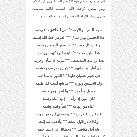
تأبيني رائع ساهم فيه ثلة من الأدباء ورجال الفكر.
ومن شعره (رحمه الله) قصيدة قالها بمناسبة
ذكرى مولد الإمام الحسين (عليه السلام) منها:
سبط النبي أبو الأيمه *** من للخلائق جاء رحمه
هذا الحسين ومن ساق *** العرش خط الله اِسمه
وبقلب كل موحد *** قد صور الرحمن رسمه
هذا سليل محمد *** لبني الولا كهف ورحمه
هذا ابن بنت المصطفى *** مولىً له شأن وحرمه
من أهل بيت زانهم *** كرم ومعروف وحشمه
في شهر شعبان علينا *** الخير خالقنا أتمه
ولد الحسين ونوره *** مذ شع أذهب كل ظلمه
جبريل هنأ جده *** وأباه والزهراء أمه
كان النبي إذا رآه *** إليه أدناه وضمه
غذاه من إبهامه *** لبناً وقبله وشمه
فيه تبرك فطرس *** وبه محى الرحمن جرمه
وكذاك دردائيل أعتقه *** وأذهب عنه إثمه
وله أجل مناقب *** وفضائل في الدهر جمه
كم قد أفاض على الورى *** من جوده فضلاً ونعمه