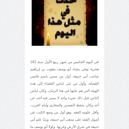
في اليوم الخامس من شهر ربيع الأول سنة 182
هجرية توفي ببغداد أبو يوسف يعقوب بن إبراهيم
صاحب أبي حنيفة، أول من سمي باسم قاضي
القضاة، وأول من غير لباس العلماء إلى هذه
الهيئة التي هم عليها في هذا الزمان. وكان لباس
الناس قبل ذلك شيء واحد لا يتميز فيه أحد، عن
أحد وكان يحفظ التفسير والمغازي وأيام العرب،
وأقل علومه الفقه. وهو أول من وضع الكتب في
أصول الفقه على مذهب أبي حنيفة، وبثّ علم أبي
حنيفة في شرق الأرض وغربها. ولولا أبو يوسف ما