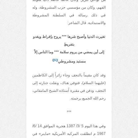
الفهم، وكان من مؤسسي حزب المشروطة، وله
في ذلك رسالة في السلطنة المشروطة
والاستبدادية. قال الشاعر:
تغيرت الدنيا وأصبح شرها *** يروح بإفراط ويغدو
بتفريطِ
إلى أين يمضي من يروم سلامة *** وما الناس إلاّ
)
[6]
(
مستبد ومشروطي
وقد كان مقيماً بالنجف وجاء زائراً إلى الكاظمين
(عليهما السلام)، فتوفي هناك، ونقلت جنازته إلى
النجف، ودفن في مقبرة اُستاذه الشيخ المامقاني،
رحم الله الجميع برحمته.
***
وفي هذا اليوم 5 /3/ 1387 هجرية الموافق 14 /6/
1967 م انطلقت المركبة الأمريكية «ماينر» في