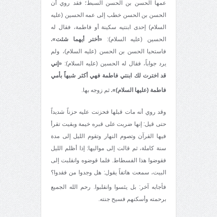
عمها الحسن بن الحسن السبط؛ فقد روي أن
الحسن بن الحسن خطب إلى عمه الحسين (عليه
السلام) إحدى ابنتيه سكينة أو فاطمة، فقال له
الحسين (عليه السلام):
«أختر أيهما شئت».
فاستحيا الحسن بن الحسن (عليه السلام)، ولم
يرد جواباً، فقال له الحسين (عليه السلام):
«إني
قد اخترت لك ابنتي فاطمة فهي أكثر شبهاً بأمي
فاطمة (عليها السلام)».
ثم زوجه بها
.
وقد روي أنه مات قبلها فحزنت عليه حزناً شديداً
حتى قيل: إنها ضربت على قبره خيمة وبقيت تقرأ
فيها القرآن وتصوم النهار وتقوم الليل إلى مدة
سنة كاملة، ثم قالت إلى مواليها: إذا أظلم الليل
فقوضوا هذا الفسطاط. فلما قوضوه وانقلبت إلى
البيت، سمعت هاتفاً يقول: هل وجدوا من فقدوا؟
فأجابه آخر: بل يئسوا وانقلبوا
. رحم الله الجميع
برحمته وأسكنهم فسيح جنته.