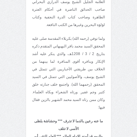
العلامة الجليل الشيخ يوسف الدرازي البحراني
صاحب الحدائق الناضرة في أحكام العترة
الطاهرة وصاحب كتاب الدرة النجفية وكتاب
لؤلؤة البحرين وغيرها من الكتب النافعة.
ولما توفي (رحمه الله) بكربلاء المقدسة صلى عليه
المحقق السيد محمد باقر البهبهاني المتقدم ذكره
بتاريخ 2 / 3 / 1208هـ، والذي ينكر عليه أشد
الإنكار وينافره أقوى المنافرة لما بينهما من
الخلاف بين طريقتي الأخباريين التي تتمثل في
الشيخ يوسف، والأصوليين التي تتمثل في السيد
المحقق (رحمهما الله). واجتمع خلف جنازته خلق
كثير وجم غفير. ورثاه الشعراء وبكاه العلماء.
وكان ممن رثاه السيد محمد الشهير بالزين فقال
فيها:
ما عنه رعين بالدما لا تذرف *** وحشاشة بلظى
الأسى لا تتلف
واليوم قد أودى الإمام العالم *** العلم التقي أبو