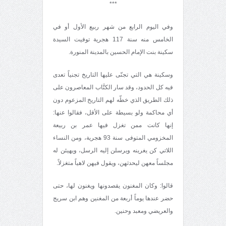
***
وفي اليوم الرابع من شهر ربيع الأول أو في
الخامس منه سنة 117 هجرية توفيت السيدة
سكينة بنت الإمام الحسين بالمدينة المنورة.
وسكينة هي التي تجنّى عليها التاريخ تجنياً تعدى
فيه كل الحدود، وقد سار الكتَّاب المعاصرون على
ذلك الطريق الذي خطّه لهم التاريخ المزعوم دون
أي محاكمة ولو بسيطة على الأقل، فقالوا عنها:
إنها كانت ممن تغزل فيها عمر بن ربيعة
المخزومي المتوفى سنة 93 هجرية، ومن النساء
اللاتي كن يغرينه ويرسلن إليه الرسل، ويهيئن له
مجلساً معهن ليحدثهن، ويقول فيهن لاهياً متغزلاً.
قالوا: وكان المغنون يقصدونها ويغنون لها، حتى
حضر عندها يوماً أربعة من المغنين وهم ابن سريج
والعريضي ومعبد وحنين.