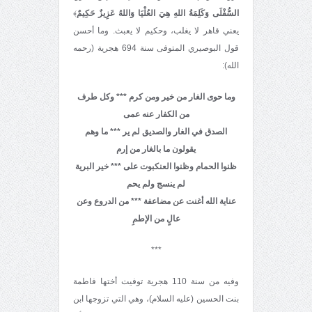
السُّفْلَى وَكَلِمَةُ اللهِ هِيَ العُلْيَا وَاللهُ عَزِيزٌ حَكِيمٌ
﴾
يعني قاهر لا يغلب، وحكيم لا يعبث. وما أحسن
قول البوصيري المتوفى سنة 694 هجرية (رحمه
الله):
وما حوى الغار من خير ومن كرم *** وكل طرف
من الكفار عنه عمى
الصدق في الغار والصديق لم ير *** ما وهم
يقولون ما بالغار من إرم
ظنوا الحمام وظنوا العنكبوت على *** خير البرية
لم ينسج ولم يحم
عناية الله أغنت عن مضاعفة *** من الدروع وعن
عالٍ من الإطمِ
***
وفيه من سنة 110 هجرية توفيت أختها فاطمة
بنت الحسين (عليه السلام)، وهي التي تزوجها ابن