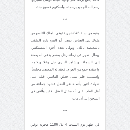
رحم الله الجميع برحمته، وأسكنهم فسيح جنته.
***
وفيه من سنة 845 هجرية توفي الملك التاسع من
ملوك بني العباس بمصر أبو الفتح داود الملقب
بالمعتضد بالله، وتولى بعده أخوة المستكفي.
ويقال: ظهر في زمانه رجل بمصر يدعي أنه يصعد
إلى السماء، ويشاهد الباري جل وعلا ويكلمه،
واعتقده جمع من العوام، فعقد له المعتضد مجلساً،
واستتيب فلم يتب، فعلق القاضي قتله على
شهادة اثنين بأنه حاضر العقل فشهد جماعة من
أهل الطب على أنه مختل العقل، فقيد واُلقي في
السجن إلى أن مات.
***
في ظهر يوم السبت 4 /3/ 1186 هجرية توفي