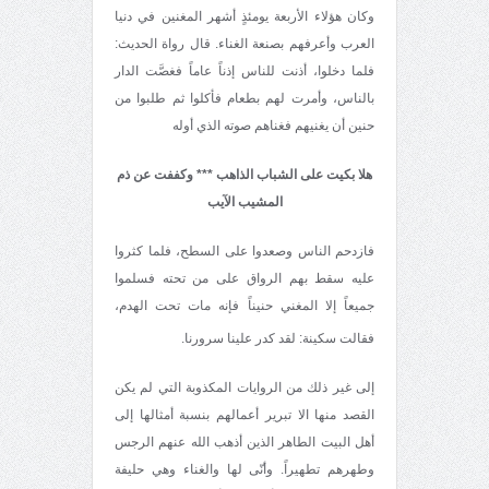
وكان هؤلاء الأربعة يومئذٍ أشهر المغنين في دنيا
العرب وأعرفهم بصنعة الغناء. قال رواة الحديث:
فلما دخلوا، أذنت للناس إذناً عاماً فغصَّت الدار
بالناس، وأمرت لهم بطعام فأكلوا ثم طلبوا من
حنين أن يغنيهم فغناهم صوته الذي أوله
هلا بكيت على الشباب الذاهب *** وكففت عن ذم
المشيب الآيب
فازدحم الناس وصعدوا على السطح، فلما كثروا
عليه سقط بهم الرواق على من تحته فسلموا
جميعاً إلا المغني حنيناً فإنه مات تحت الهدم،
فقالت سكينة: لقد كدر علينا سرورنا
.
إلى غير ذلك من الروايات المكذوبة التي لم يكن
القصد منها الا تبرير أعمالهم بنسبة أمثالها إلى
أهل البيت الطاهر الذين أذهب الله عنهم الرجس
وطهرهم تطهيراً. وأنّى لها والغناء وهي حليفة