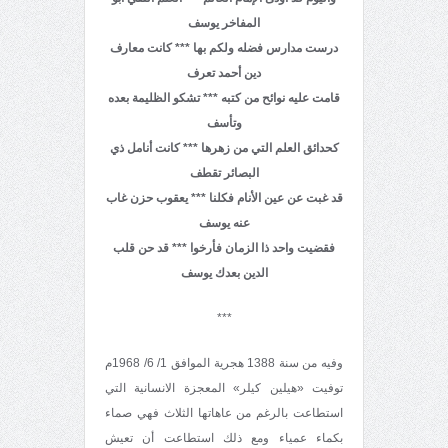
المفاخر يوسف
درست مدارس فضله ولكم بها *** كانت معارف
دين أحمد تعرف
قامت عليه نوائح من كتبه *** تشكو الظليمة بعده
وتأسف
كحدائق العلم التي من زهرها *** كانت أنامل ذي
البصائر تقطف
قد غبت عن عين الأنام فكلنا *** يعقوب حزن غاب
عنه يوسف
فقضيت واحد ذا الزمان فأرخوا *** قد حن قلب
الدين بعدك يوسف
***
وفيه من سنة 1388 هجرية الموافق 1/ 6/ 1968م
توفيت «هيلين كيلر» المعجزة الانسانية التي
استطاعت بالرغم من عاهاتها الثلاث فهي صماء
بكماء عمياء ومع ذلك استطاعت أن تعيش