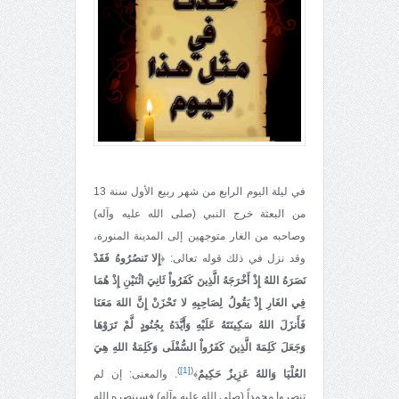
في ليلة اليوم الرابع من شهر ربيع الأول سنة 13
من البعثة خرج النبي (صلى الله عليه وآله)
وصاحبه من الغار متوجهين إلى المدينة المنورة،
وقد نزل في ذلك قوله تعالى: ﴿
إِلا تَنصُرُوهُ فَقَدْ
نَصَرَهُ اللهُ إِذْ أَخْرَجَهُ الَّذِينَ كَفَرُواْ ثَانِيَ اثْنَيْنِ إِذْ هُمَا
فِي الغَارِ إِذْ يَقُولُ لِصَاحِبِهِ لا تَحْزَنْ إِنَّ اللهَ مَعَنَا
فَأَنزَلَ اللهُ سَكِينَتَهُ عَلَيْهِ وَأَيَّدَهُ بِجُنُودٍ لَّمْ تَرَوْهَا
وَجَعَلَ كَلِمَةَ الَّذِينَ كَفَرُواْ السُّفْلَى وَكَلِمَةُ اللهِ هِيَ
)
[1]
(
العُلْيَا وَاللهُ عَزِيزٌ حَكِيمٌ
﴾
. والمعنى: إن لم
تنصروا محمداً (صلى الله عليه وآله) فسينصره الله