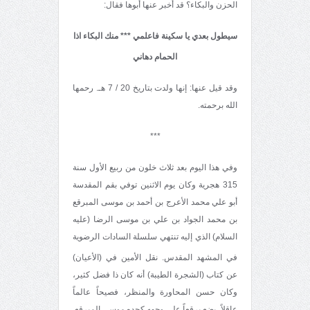
الحزن والبكاء؟ قد أخبر عنها أبوها فقال:
سيطول بعدي يا سكينة فاعلمي *** منك البكاء اذا
الحمام دهاني
وقد قيل عنها: إنها ولدت بتاريخ 20 / 7 هـ. رحمها
الله برحمته.
***
وفي هذا اليوم بعد ثلاث خلون من ربيع الأول سنة
315 هجرية وكان يوم الاثنين توفي بقم المقدسة
أبو علي محمد الأعرج بن أحمد بن موسى المبرقع
بن محمد الجواد بن علي بن موسى الرضا (عليه
السلام) الذي إليه تنتهي سلسلة السادات الرضوية
في المشهد المقدس. نقل الأمين في (الأعيان)
عن كتاب (الشجرة الطيبة) أنه كان ذا فضل كثير،
وكان حسن المحاورة والمنظر، فصيحاً عالماً
عاقلاً، يضع برقعاً على وجهه كجده موسى المبرقع.