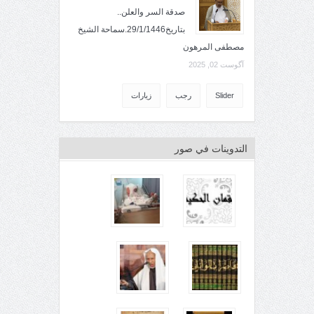
صدقة السر والعلن..
بتاريخ29/1/1446.سماحة الشيخ
مصطفى المرهون
آگوست 02, 2025
Slider
رجب
زيارات
التدوينات في صور