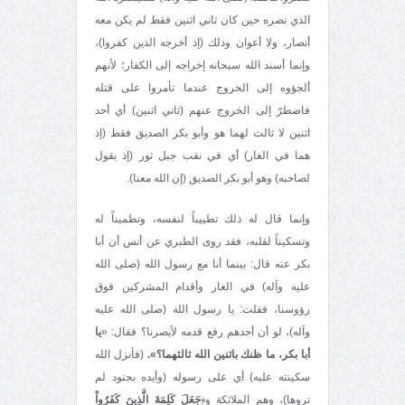
الذي نصره حين كان ثاني اثنين فقط لم يكن معه
أنصار، ولا أعوان وذلك (إذ أخرجه الذين كفروا)،
وإنما أسند الله سبحانه إخراجه إلى الكفار؛ لأنهم
ألجؤوه إلى الخروج عندما تأمروا على قتله
فاضطرّ إلى الخروج عنهم (ثاني اثنين) أي أحد
اثنين لا ثالث لهما هو وأبو بكر الصديق فقط (إذ
هما في الغار) أي في نقب جبل ثور (إذ يقول
لصاحبه) وهو أبو بكر الصديق (إن الله معنا).
وإنما قال له ذلك تطييباً لنفسه، وتطميناً له
وتسكيناً لقلبه، فقد روى الطبري عن أنس أن أبا
بكر عنه قال: بينما أنا مع رسول الله (صلى الله
عليه وآله) في الغار وأقدام المشركين فوق
رؤوسنا، فقلت: يا رسول الله (صلى الله عليه
وآله)، لو أن أحدهم رفع قدمه لأبصرنا؟ فقال: «
يا
أبا بكر، ما ظنك باثنين الله ثالثهما؟».
(فأنزل الله
سكينته عليه) أي على رسوله (وأيده بجنود لم
تروها)، وهم الملائكة و﴿
جَعَلَ كَلِمَةَ الَّذِينَ كَفَرُواْ