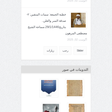
آگوست 02, 2025
خطبة الجمعة: سمات المتقين: ٢-
صدقة السر والعلن..
بتاريخ29/1/1446.سماحة الشيخ
مصطفى المرهون
آگوست 02, 2025
Slider
رجب
زيارات
التدوينات في صور