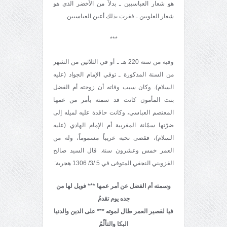
هو شعار العباسيين ـ بدلاً من الأخضر الذي هو
شعار العلويين ـ فقرت بذلك أعين العباسيين.
***
وفيه من سنة 220 هـ ـ أو في الثلاثين من الشهر
من السنة المذكورة ـ توفي الإمام الجواد (عليه
السلام). وكان سبب وفاته أن زوجته أم الفضل
بنت المأمون كانت قد سمته بأمر من عمها
المعتصم العباسي، وكانت حاقدة عليه لميله إلى
ضرّتها سمّانة المغربية أم الإمام الهادي (عليه
السلام)، فقضى نحبه غريباً مسموماً، وله من
العمر خمس وعشرون سنة. قال السيد صالح
القزويني النجفي المتوفى في 5 /3/ 1306 هجرية:
وسمته أم الفضل عن أمر عمها *** فويل لها من
جده يوم تقدمُ
فيا لقصير العمر طال لموته *** على الدين والدنيا
البكا والتألّمُ