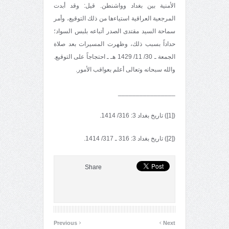
الأمنية بين بغداد وواشنطن. قيل: وقد أبدت
المرجعية العراقية استياءها من ذلك التوقيع، وأمر
سماحة السيد مقتدى الصدر أتباعه بلبس السواد؛
حداداً بسبب ذلك، وظهرت المسيرات بعد صلاة
الجمعة ـ 30/ 11/ 1429 هـ ـ احتجاجاً على التوقيع.
والله سبحانه وتعالى أعلم بعواقب الأمور.
________________
([1]) تاريخ بغداد 3: 316/ 1414.
([2]) تاريخ بغداد 3: 316 ـ 317/ 1414.
Share
‹
›
Previous
Next