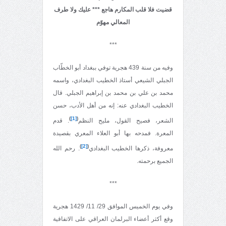
قضيت فلا قلب المكارم هاجع
*** عليك ولا طرف
المعالي مهوّم
***
وفيه من سنة 439 هجرية توفي ببغداد أبو الخطّاب
الجبلي الشيعي أستاذ الخطيب البغدادي، واسمه
محمد بن علي بن محمد بن إبراهيم الجبلي. قال
الخطيب البغدادي عنه: إنه من أهل الأدب، حسن
)
[1]
(
الشعر، فصيح القول، مليح النظم
. قدم
المعرة. فمدحه بها أبو العلاء المعري بقصيدة
)
[2]
(
معروفة، ذكرها الخطيب البغدادي
. رحم الله
الجميع برحمته.
***
وفي يوم الخميس الموافق 29/ 11/ 1429 هجرية
وقع أكثر أعضاء البرلمان العراقي على الاتفاقية