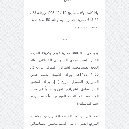
واذا كانت ولادته بتاريخ 19 / 6 / 563، ووفاته 28 /
8 / 613 هجرية؛ فعمره يوم وفاته 50 سنة فقط.
رحمه الله برحمته.
***
وفيه من سنة 1380هجرية توفي بكربلاء المرجع
الكبير السيد مهدي الشيرازي الكربلائي، والد
الحجة السيد محمد الشيرازي المتوفى بتاريخ 2 /
10 / 1422هـ، ووالد الشهيد السيد حسن
الشيرازي المقتول بتاريخ […]، ووالد المحقق
السيد صادق الشيرازي الموجود حالياً في مقام
المرجعية (نفع الله به المؤمنين، وأيد به شريعة
سيد المرسلين).
وقد كان بين هذا المرجع الكبير وبين معاصره
المرجع الديني الأعلى السيد محسن الطباطبائي