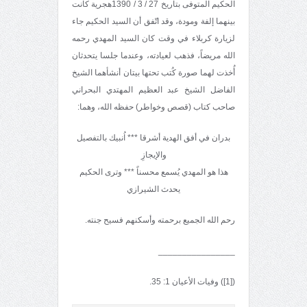
الحكيم المتوفى بتاريخ 27 / 3 / 1390هجرية كانت
بينهما إلفة ومودة، وقد اتّفق أن السيد الحكيم جاء
لزيارة كربلاء في وقت كان السيد المهدي رحمه
الله مريضاً، فذهب لعيادته، وعندما جلسا يتحدثان
أُخذت لهما صورة كُتب تحتها بيتان أنشأهما الشيخ
الفاضل الشيخ عبد العظيم المهتدي البحراني
صاحب كتاب (قصص وخواطر) حفظه الله، وهما:
بدران في أفق الهدية أشرقا *** اُنبيك بالتفصيل
والإيجازِ
هذا هو المهدي يُسمع محسناً *** وترى الحكيم
يحدث الشيرازي
رحم الله الجميع برحمته وأسكنهم فسيح جنته.
________________
([1]) وفيات الأعيان 1: 35.