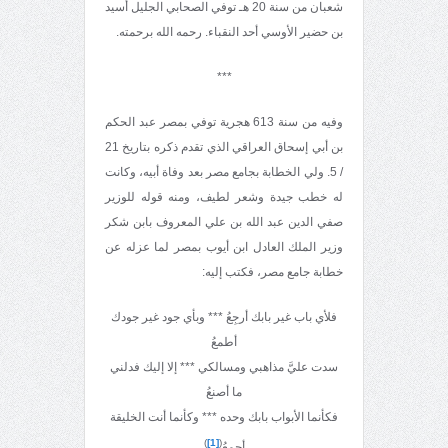
شعبان من سنة 20 هـ توفي الصحابي الجليل أسيد
بن حضير الأوسي أحد النقباء. رحمه الله برحمته.
***
وفيه من سنة 613 هجرية توفي بمصر عبد الحكم
بن أبي إسحاق العراقي الذي تقدم ذكره بتاريخ 21
/ 5. ولي الخطابة بجامع مصر بعد وفاة أبيه، وكانت
له خطب جيدة وشعر لطيف، ومنه قوله للوزير
صفي الدين عبد الله بن علي المعروف بابن شكر
وزير الملك العادل ابن أيوب بمصر لما عزله عن
خطابة جامع مصر، فكتب إليه:
فلأي باب غير بابك أرجِعُ *** وبأي جود غير جودك
أطمعُ
سدت عليَّ مذاهبي ومسالكي *** إلا إليك فدلني
ما أصنعُ
فكأنما الأبواب بابك وحده *** وكأنما أنت الخليقة
)
[1]
(
أجمعُ