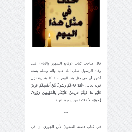
قال صاحب كتاب (وقايع الشهور والأيام): قبل
وفاة الرسول صلى الله عليه وآله وسلم بستة
أشهر أي في مثل هذا اليوم سنة 10 هجرية نزل
قوله تعالى: ﴿
لَقَدْ جَاءكُمْ رَسُولٌ مِّنْ أَنفُسِكُمْ عَزِيزٌ
عَلَيْهِ مَا عَنِتُّمْ حَرِيصٌ عَلَيْكُم بِالْمُؤْمِنِينَ رَؤُوفٌ
رَّحِيمٌ
﴾ الآية 128 من سورة التوبة.
***
في كتاب (صفة الصفوة) لأبن الجوزي أن في