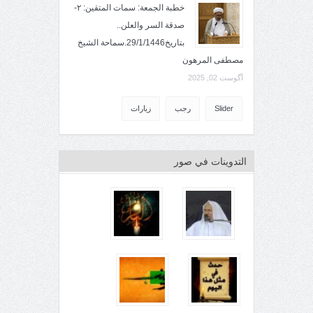
خطبة الجمعة: سمات المتقين: ٢-
صدقة السر والعلن..
بتاريخ29/1/1446.سماحة الشيخ
مصطفى المرهون
آگوست 02, 2025
Slider
رجب
زيارات
التدوينات في صور