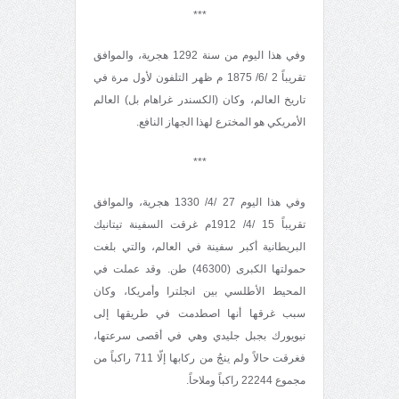
***
وفي هذا اليوم من سنة 1292 هجرية، والموافق
تقريباً 2 /6/ 1875 م ظهر التلفون لأول مرة في
تاريخ العالم، وكان (الكسندر غراهام بل) العالم
الأمريكي هو المخترع لهذا الجهاز النافع.
***
وفي هذا اليوم 27 /4/ 1330 هجرية، والموافق
تقريباً 15 /4/ 1912م غرقت السفينة تيتانيك
البريطانية أكبر سفينة في العالم، والتي بلغت
حمولتها الكبرى (46300) طن. وقد عملت في
المحيط الأطلسي بين انجلترا وأمريكا، وكان
سبب غرقها أنها اصطدمت في طريقها إلى
نيويورك بجبل جليدي وهي في أقصى سرعتها،
فغرقت حالاً ولم ينجُ من ركابها إلّا 711 راكباً من
مجموع 22244 راكباً وملاحاً.