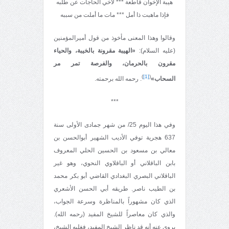
هيبة الإخوان قاطعة *** لأخي الحاجات عن طلبه
فإذا ماهبت ذا أمل *** مات ما أملت من سببه
وقالوا وهذا المعنى مأخوذ من قول أميرالمؤمنين
(عليه السلام):
«الهيبة مقرونة بالخيبة، والحياء
مقرون بالحرمان، والفرصة تمر مر
)
[1]
(
السحاب»
. رحمه الله برحمته.
***
وفي هذا اليوم 25/ من شهر جمادى الأولى سنة
637 هجرية توفي الأديب الشهير أبوالحسن بن
معالي بن مسعود بن الحسين الحلي المعروف
بابن الباقلاني أو الباقلاوي النحوي، وهو غير
الباقلاني البصري البغدادي القاضي أبو بكر محمد
بن الطيب ناصر. طريقه أبي الحسن الأشعري
الذي كان مشهوراً بالمناظرة وسرعة الجواب،
والذي كان معاصراً للشيخ المفيد (رحمه الله).
يروى عنه أنه قد ناظر الشيخ المفيد، فغلبه الشيخ،