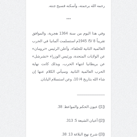
رحمه الله برحمته، وأسكنه فسيح جنته.
***
وفي هذا اليوم من سنة 1364 هجرية، والموافق
تقريباً 8 /5/ 1945م استسلمت ألمانيا في الحرب
العالمية الثانية للحلفاء، وأعلن الرئيس «ترومان»
عن الولايات المتحدة، ورئيس الوزراء «تشرشل»
عن بريطانيا انتهاء الحرب، وبذلك كانت نهاية
الحرب العالمية الثانية. وسيأتي الكلام عنها إن
شاء الله بتاريخ 4/ 10، وعن استسلام اليابان.
_____________
([1]) عيون الحكم والمواعظ: 38.
([2]) أعيان الشيعة 5: 313.
([3]) شرح نهج البلاغة 13: 38.