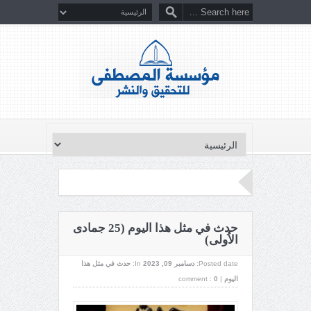
حدث في مثل هذا اليوم (25 جمادى
الاُولى)
Posted date:
دسامبر 09, 2023
In:
حدث في مثل هذا
اليوم
|
0
comment :