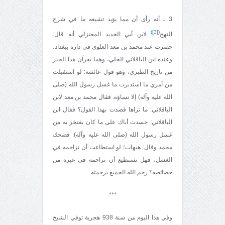
3 ـ أنه رأى أن مما يؤيد تشيعه ما في شرح
)
[3]
(
النهج
لابن أبي الحديد المعتزلي أنه قال:
حضرت عند محمد بن معد العلوي في داره ببغداد،
وعنده ابن الباقلاني الحلي، وهما يقرآن هذا الخبر
من تاريخ الطبري، وهو قول عائشة: لو استقبلت
من أمري ما استدبرت ما غسل رسول الله (صلى
الله عليه وآله) إلا نساؤه. فقال محمد بن معد لابن
الباقلاني: ما تراها قصدت بهذا القول؟ فقال ابن
الباقلاني: حسدت أباك على ما كان يفتخر به من
غسل رسول الله (صلى الله عليه وآله). فضحك
محمد وقال: هيهات؛ لو استطاعت أن تزاحمه في
الغسل، فهل تستطيع أن تزاحمه في غيره من
خصائصه؟ رحم الله الجميع برحمته.
***
وفي هذا اليوم من سنة 938 هجرية توفي الشيخ