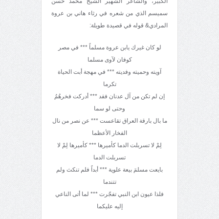
الكبير، والشاعر الشهير الشيخ محمد حسن
سميسم الذي من شعره في رثاء هاني بن عروة
المرادي& قوله في قصيدة طويلة:
لو كان غيرك يابن عروة مسلماً *** في مصر
كوفان لآوى مسلما
آويته وحميته وفديته *** في مهجة أبت الحياة
تكرما
إن لم تكن من آل عدنان فقد *** أدركت فخرهُمُ
وحتى لو سما
ما بال بارقة العراق تقاعست *** عن نصر من نال
الفخار الأعظما
لِمْ لا تسربلت الدما كأميرها *** كأميرها لِمْ لا
تسربلت الدما
بايعت مسلمَ بيعة علوية *** أبداً فلم تنكث ولم
تتندما
فلذا عيون ابن النبي تفجّرت *** لما أتى الناعي
إليه عليكما