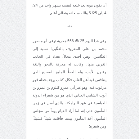
أن يكون موته بعد خلعه لنفسه بشهر واحد من 24/
4 إلى 25/ 5 والله سبحانه وتعالى أعلم.
***
وفي هذا اليوم 25 /5/ 556 هجرية توفي أبو منصور
محمد بن علي المعروف بالعتَّابي؛ نسبة إلى
العتَّابيين، وهي أحدى محالّ بغداد في الجانب
الغربي منها، وكانت له معرفة بالنحو واللغة
وفنون الأدب، وله الخطُّ المليح الصحيح الذي
يتنافس فيه أهل العلم، فكل كتاب يوجد بخطه فهو
مرغوب فيه. وهو غير أبي عمرٍو كلثوم بن عمرو بن
أيوب الشامي العتابي الذي هو من شعراء الدولة
العباسية في عهد البرامكة، والذي أسن في زمن
المأمون حتى إنه لما أراد القيام يوماً من مجلس
المأمون أخذ المأمون بيده، فأقامه شيئاً فشيئاً.
ومن شعره: