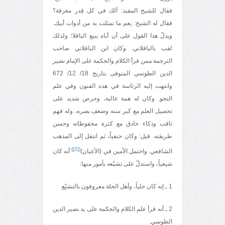
فقال للشيخ المفيد: ألك في كل قِدر مغرفة؟
فقال له الشيخ: نِعم ما تمثلت به من أدوات أبيك.
ويدلّ هذا القول على أن أباه يبيع الباقلا؛ ولذلك
لقب بالباقلاني. وكان ابن الباقلاني صاحب
الترجمة ممن قرأ الكلام والحكمة على الإمام نصير
الدين الطوسي المتوفى بتاريخ 18/ 12/ 672
وانتهت إليه الرئاسة في هذه الفنون وفي علم
النحو. وكان له همة عالية، وحرص شديد على
تحصيل العلم مع كبر سنه وضعف بصره، وله فهم
ثاقب وذكاء حادق مع كثرة محفوظاته وحسن
طريقته. قيل: وكان حنفياً، ثم انتقل إلى المذهب
)
[2]
(
الشافعي. واحتمل الأمين في (الأعيان)
أنه كان
شيعياً، واستدلّ على تشيّعه بأمور منها:
1 ـ إنه كان حلياً، وأهل الحلة معروفون بالتشيّع.
2 ـ أنه قرأ علم الكلام والحكمة على يد نصير الدين
الطوسي.