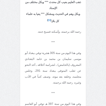
ذهب العليم بعيب كل محدث *** وبكل مختلف من
الإسناد
وبكل وهم في الحديث ومشكل
*** يعيا به علماء
)
[1]
(
كل بلادِ
رحمه الله برحمته، وأسكنه فسيح جنته.
***
وفي هذا اليوم من سنة 305 هجرية توفي ببغداد أبو
موسى سليمان بن محمد بن حامد البغدادي
المعروف (بالحامض) ـ لشراسة أخلاقه ـ أخذ النحو
عن ثعلب المتوفى ببغداد سنة 291، وجلس
مجلسه، وخلفه بعد موته، وصنف كتباً في الأدب
وغيره. رحمه الله برحمته.
***
وفي هذا اليوم من سنة 397 هـ توفي أبو القاسم