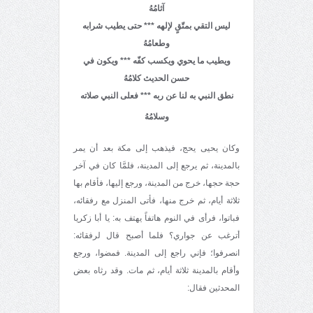
آثامُهُ
ليس التقي بمتّقٍ لإلهه *** حتى يطيب شرابه
وطعامُهُ
ويطيب ما يحوي ويكسب كفّه *** ويكون في
حسن الحديث كلامُهُ
نطق النبي به لنا عن ربه
*** فعلى النبي صلاته
وسلامُهُ
وكان يحيى يحج، فيذهب إلى مكة بعد أن يمر
بالمدينة، ثم يرجع إلى المدينة، فلمَّا كان في آخر
حجة حجها، خرج من المدينة، ورجع إليها، فأقام بها
ثلاثة أيام، ثم خرج منها، فأتى المنزل مع رفقائه،
فباتوا، فرأى في النوم هاتفاً يهتف به: يا أبا زكريا
أترغب عن جواري؟ فلما أصبح قال لرفقائه:
انصرفوا؛ فإني راجع إلى المدينة. فمضوا، ورجع
وأقام بالمدينة ثلاثة أيام، ثم مات. وقد رثاه بعض
المحدثين فقال: