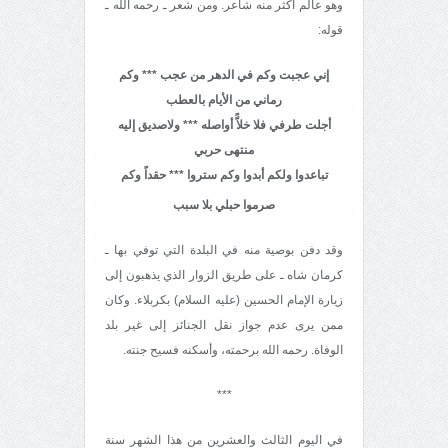
وهو عالم اكثر منه شاعر. ومن شعر ـ رحمه الله ـ
قوله:
إني عجبت وكم في الدهر من عجب *** وكم
رماني من الأيام بالعطب
أجلت طرفي فلا خلاًّ أواصله *** ولاصديق إليه
منتهى حربي
تباعدوا ولكم أبدوا وكم ستروا
*** حقداً وكم
صرموا حبلي بلا سبب
وقد دفن بوصية منه في البلدة التي توفي بها ـ
كرمان شاه ـ على طريق الزوار الذي يذهبون إلى
زيارة الإمام الحسين (عليه السلام) بكربلاء. وكان
ممن يرى عدم جواز نقل الجنائز إلى غير بلد
الوفاة. رحمه الله برحمته، وأسكنه فسيح جنته.
***
في اليوم الثالث والعشرين من هذا الشهر سنة