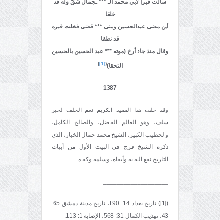
سألت قبراً لأبي محمد الـ *** ـجمال شقّ وله قد
خلقا
أين مضى عبدالحسين ومتى *** قضى فخلت قبره
قد نطقا
وقال منذ جاء أرخ (موته
*** عبد الحسين بالحسين
)
[1]
(
التحقا)
1387
وقد خلف هذا الفقيد الكريم نعم الخلف لخير
سلف، وهو العالم الفاضل، والصالح الكامل،
والخطيب الكبير، الشيخ محمد جمال الخباز، الذي
ذكره الشيخ فرج في البيت الأول من أبيات
التاريخ نفع الله به وأبقاه، وسلمه وكفاه.
___________________
([1]) تاريخ بغداد 14: 190، تاريخ مدينة دمشق 65:
43، تهذيب الكمال 31: 568، الإصابة 1: 113.