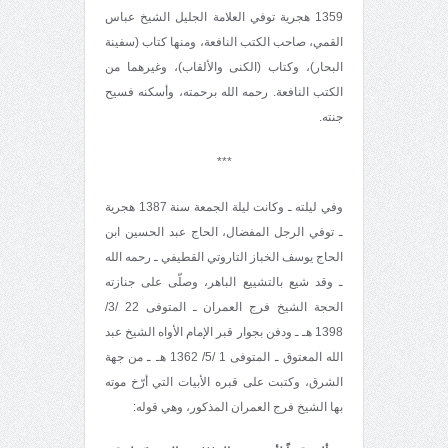
1359 هجرية توفي العلامة الجليل الشيخ عباس
القمي، صاحب الكتب النافعة، ومنها كتاب (سفينة
البحار)، وكتاب (الكنى والألقاب)، وغيرهما من
الكتب النافعة. رحمه الله برحمته، وأسكنه فسيح
جنته.
***
وفي ليلته ـ وكانت ليلة الجمعة سنة 1387 هجرية
ـ توفي الرجل المفضال، الحاج عبد الحسين ابن
الحاج يوسف الخباز التاروتي القطيفي ـ رحمه الله
ـ وقد شيع بالتشييع الباهر، وصلّى على جنازته
الحجة الشيخ فرج العمران ـ المتوفى 22 /3/
1398 هـ ـ ودفن بجوار قبر الإمام الأواه الشيخ عبد
الله المعتوق ـ المتوفى 1 /5/ 1362 هـ ـ من جهة
الشرق، وكتبت على قبره الأبيات التي أرّخ موته
بها الشيخ فرج العمران المذكور، وهي قوله: