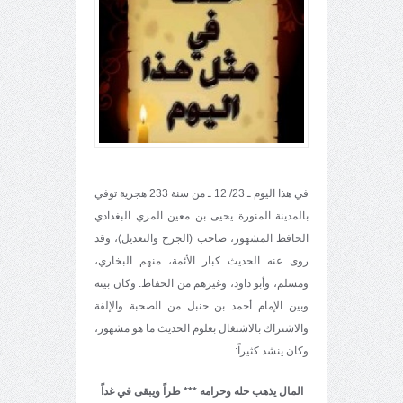
في هذا اليوم ـ 23/ 12 ـ من سنة 233 هجرية توفي
بالمدينة المنورة يحيى بن معين المري البغدادي
الحافظ المشهور، صاحب (الجرح والتعديل)، وقد
روى عنه الحديث كبار الأئمة، منهم البخاري،
ومسلم، وأبو داود، وغيرهم من الحفاظ. وكان بينه
وبين الإمام أحمد بن حنبل من الصحبة والإلفة
والاشتراك بالاشتغال بعلوم الحديث ما هو مشهور،
وكان ينشد كثيراً:
المال يذهب حله وحرامه *** طراً ويبقى في غداً