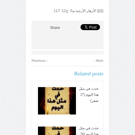
([2]) الأزهار الأرجية م5، ج12: 117.
Share
‹
›
Previous
Next
Related posts
حدث في مثل
هذا اليوم (27
صفر)
حدث في مثل
هذا اليوم (26