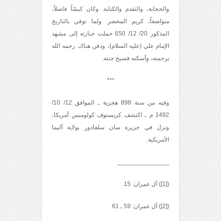
والحجابة، والتقدم والكتابة. وكان كيسّاً فاضلاً،
متواضعاً، كريم المحضر. ولما توفي بالتاريخ
المذكور 20/ 12/ 650 حملت جنازته إلى مشهد
الإمام علي (عليه السلام)، ودفن هناك. رحمه الله
برحمته، وأسكنه فسيح جنته.
***
وفيه من سنة 898 هجرية ـ الموافق 12/ 10/
1492 م ـ اكتشف كريستوف كولومبس أمريكا،
ونزل في جزيرة سان سلفادور بولاية أليما
الأمريكية.
_______________
([1]) آل عمران: 15.
([2]) آل عمران: 59 ـ 61.