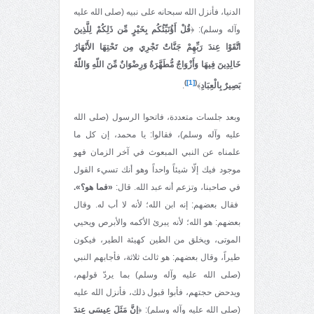
الدنيا، فأنزل الله سبحانه على نبيه (صلى الله عليه
وآله وسلم): ﴿
قُلْ أَؤُنَبِّئُكُم بِخَيْرٍ مِّن ذَلِكُمْ لِلَّذِينَ
اتَّقَوْا عِندَ رَبِّهِمْ جَنَّاتٌ تَجْرِي مِن تَحْتِهَا الأَنْهَارُ
خَالِدِينَ فِيهَا وَأَزْوَاجٌ مُّطَهَّرَةٌ وَرِضْوَانٌ مِّنَ اللّهِ وَاللّهُ
)
[1]
(
بَصِيرٌ بِالْعِبَادِ
﴾
.
وبعد جلسات متعددة، فاتحوا الرسول (صلى الله
عليه وآله وسلم)، فقالوا: يا محمد، إن كل ما
علمناه عن النبي المبعوث في آخر الزمان فهو
موجود فيك إلّا شيئاً واحداً وهو أنك تسيء القول
في صاحبنا، وتزعم أنه عبد الله. قال:
«فما هو؟».
فقال بعضهم: إنه ابن الله؛ لأنه لا أب له. وقال
بعضهم: هو الله؛ لأنه يبرئ الأكمه والأبرص ويحيي
الموتى، ويخلق من الطين كهيئة الطير، فيكون
طيراً، وقال بعضهم: هو ثالث ثلاثة، فأجابهم النبي
(صلى الله عليه وآله وسلم) بما يردّ قولهم،
ويدحض حجتهم، فأبوا قبول ذلك، فأنزل الله عليه
(صلى الله عليه وآله وسلم): ﴿
إِنَّ مَثَلَ عِيسَى عِندَ