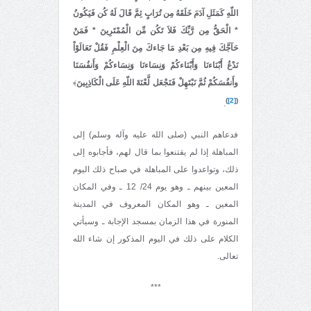
اللّهِ كَمَثَلِ آدَمَ خَلَقَهُ مِن تُرَابٍ ثِمَّ قَالَ لَهُ كُن فَيَكُونُ
* الْحَقُّ مِن رَّبِّكَ فَلاَ تَكُن مِّن الْمُمْتَرِينَ * فَمَنْ
حَآجَّكَ فِيهِ مِن بَعْدِ مَا جَاءكَ مِنَ الْعِلْمِ فَقُلْ تَعَالَوْاْ
نَدْعُ أَبْنَاءنَا وَأَبْنَاءكُمْ وَنِسَاءنَا وَنِسَاءكُمْ وَأَنفُسَنَا
وأَنفُسَكُمْ ثُمَّ نَبْتَهِلْ فَنَجْعَل لَّعْنَةَ اللّهِ عَلَى الْكَاذِبِينَ
﴾
)
[2]
(
.
فدعاهم النبي (صلى الله عليه وآله وسلم) إلى
المباهلة إذا لم يقتنعوا بما قال لهم، فأجابوه إلى
ذلك، وتواعدوا على المباهلة في صباح ذلك اليوم
المعين بينهم ـ وهو يوم 24/ 12 ـ وفي المكان
المعين ـ وهو المكان المعروف في المدينة
المنورة في هذا الزمان بمسجد الإجابة ـ وسيأتي
الكلام على ذلك في اليوم المذكور إن شاء الله
تعالى.
***