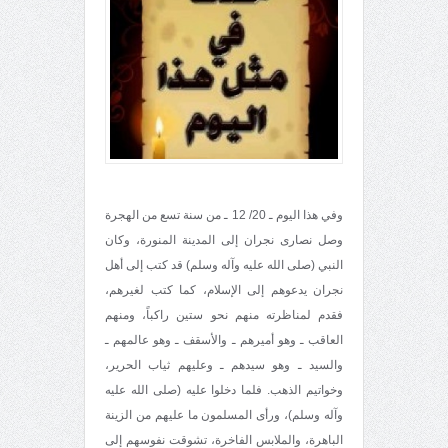
وفي هذا اليوم ـ 20/ 12 ـ من سنة تسع من الهجرة
وصل نصارى نجران إلى المدينة المنورة، وكان
النبي (صلى الله عليه وآله وسلم) قد كتب إلى أهل
نجران يدعوهم إلى الإسلام، كما كتب لغيرهم،
فقدم لمناظرته منهم نحو ستين راكباً، ومنهم
العاقب ـ وهو أميرهم ـ والأسقف ـ وهو عالمهم ـ
والسيد ـ وهو سيدهم ـ وعليهم ثياب الحرير،
وخواتيم الذهب. فلما دخلوا عليه (صلى الله عليه
وآله وسلم)، ورأى المسلمون ما عليهم من الزينة
الباهرة، والملابس الفاخرة، تشوقت نفوسهم إلى