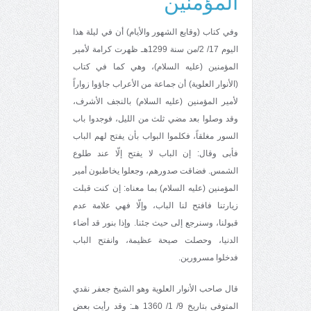
المؤمنين
وفي كتاب (وقايع الشهور والأيام) أن في ليلة هذا
اليوم 17/ 2/من سنة 1299هـ ظهرت كرامة لأمير
المؤمنين (عليه السلام)، وهي كما في كتاب
(الأنوار العلوية) أن جماعة من الأعراب جاؤوا زواراً
لأمير المؤمنين (عليه السلام) بالنجف الأشرف،
وقد وصلوا بعد مضي ثلث من الليل، فوجدوا باب
السور مغلقاً، فكلموا البواب بأن يفتح لهم الباب
فأبى وقال: إن الباب لا يفتح إلّا عند طلوع
الشمس. فضاقت صدورهم، وجعلوا يخاطبون أمير
المؤمنين (عليه السلام) بما معناه: إن كنت قبلت
زيارتنا فافتح لنا الباب، وإلّا فهي علامة عدم
قبولنا، وسنرجع إلى حيث جئنا. وإذا بنور قد أضاء
الدنيا، وحصلت صيحة عظيمة، وانفتح الباب
فدخلوا مسرورين.
قال صاحب الأنوار العلوية وهو الشيخ جعفر نقدي
المتوفى بتاريخ 9/ 1/ 1360 هـ: وقد رأيت بعض