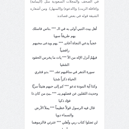
في الصحف والمجلات السعودية مثل (اليمامة)
و(قافلة الزيت) و(الدعوة) و(المنهل). ومن أشعاره
الشيقة قوله في بعض قصائده:
أهل بيت النبي أولى به في الـ *** ـناس فاسلك
بهم طريقاً سويا
عجباً يدعي النجاة أعاديـ *** ـهم ويدعى محبهم
رافضياً
فيهُمُ أنزل الإله من الآ *** يات ما يخرس الحقود
الشقيا
سورة الدهر في مناقبهم تشـ *** ـدو فتثري
الحياة ذكراً شذيا
وكذا آية المودة تدعو *** كم إلى حبهم هنيئاً مريَّا
وحديث الثقلين عن فضلهم ينـ *** ـبئ من كان ذا
فؤاد ذكيا
قال فيه الرسول قولاً عظيماً *** يملأ الأرض
والسماء دويا
لن تضلوا كتاب ربي وأهلي *** عترتي فالزموهما