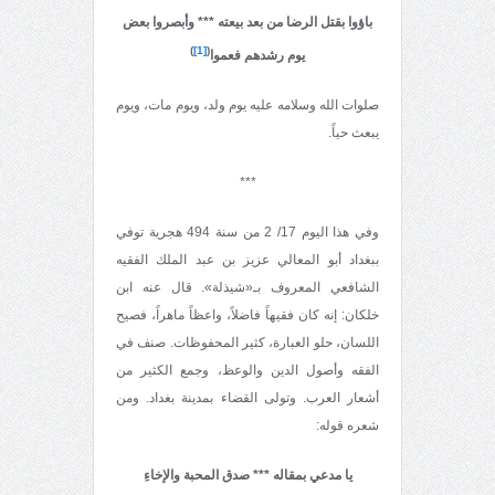
باؤوا بقتل الرضا من بعد بيعته
*** وأبصروا بعض
)
[1]
(
يوم رشدهم فعموا
صلوات الله وسلامه عليه يوم ولد، ويوم مات، ويوم
يبعث حياً.
***
وفي هذا اليوم 17/ 2 من سنة 494 هجرية توفي
ببغداد أبو المعالي عزيز بن عبد الملك الفقيه
الشافعي المعروف بـ«شيذلة». قال عنه ابن
خلكان: إنه كان فقيهاً فاضلاً، واعظاً ماهراً، فصيح
اللسان، حلو العبارة، كثير المحفوظات. صنف في
الفقه وأصول الدين والوعظ، وجمع الكثير من
أشعار العرب. وتولى القضاء بمدينة بغداد. ومن
شعره قوله:
يا مدعي بمقاله *** صدق المحبة والإخاءِ