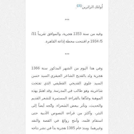
)
[3]
(
اُولئك الزائرين
.
***
وفيه من سنة 1353 هجرية، والموافق تقريباً 31/
5/ 1934 م افتتحت محطة إذاعة القاهرة.
***
وفي هذا اليوم من الشهر المذكور سنة 1366
هجرية ولد بالقديح الشاعر العبقري السيد حسن
السيد علوي القديحي القطيفي الذي تفتحت
شاعريته وهو طالب في المدرسة. وقد اهتمّ بهذه
الموهبة وغذّاها بالقراءة المستمرة للشعر القديم
والحديث، وتأثر ببعض الشعراء. واتّجه أيضاً إلى
النثر، وأكثرَ من قراءة النصوص الأدبية حتى
استقام قلمه، وأنتج روائعَ في القصة والنقد
وغيرهما. ومنذ عام 1385 هجرية بدأ في نشر نتاجه