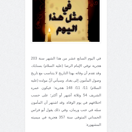
في اليوم السابع عشر من هذا الشهر سنة 203
هجرية توفي الإمام الرضا (عليه السلام) بسناباد،
وقد تقدم أن وفاته بهذا التاريخ لا يتناسب مع تاريخ
وصول المأمون إلى بغداد. وسيأتي أنَّ مولده (عليه
السلام) 11/ 11/ 148 هجرية؛ فيكون عمره
الشريف 54 وثلاثة أشهر أو أكثر؛ على حسب
اختلافهم في يوم الوفاة. وقد اشتهر أن المأمون
سمّه في عنب ورمان، وفي ذلك يقول أبو فراس
الحمداني المتوفى سنة 357 هجرية في ميميته
المشهورة: