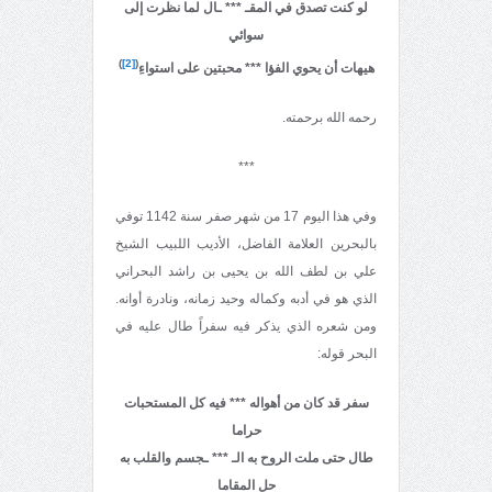
لو كنت تصدق في المقـ *** ـال لما نظرت إلى
سوائي
)
[2]
(
هيهات أن يحوي الفؤا
*** محبتين على استواءِ
رحمه الله برحمته.
***
وفي هذا اليوم 17 من شهر صفر سنة 1142 توفي
بالبحرين العلامة الفاضل، الأديب اللبيب الشيخ
علي بن لطف الله بن يحيى بن راشد البحراني
الذي هو في أدبه وكماله وحيد زمانه، ونادرة أوانه.
ومن شعره الذي يذكر فيه سفراً طال عليه في
البحر قوله:
سفر قد كان من أهواله *** فيه كل المستحبات
حراما
طال حتى ملت الروح به الـ *** ـجسم والقلب به
حل المقاما