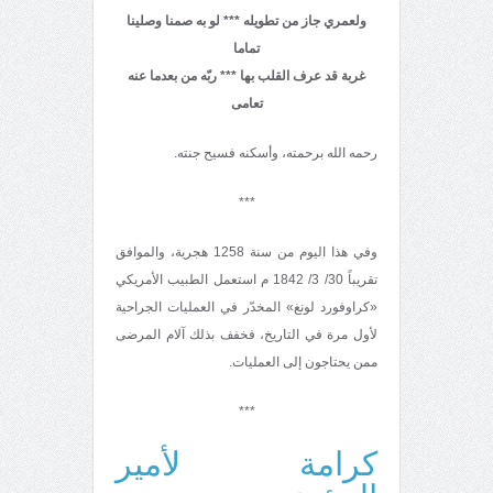
ولعمري جاز من تطويله *** لو به صمنا وصلينا
تماما
غربة قد عرف القلب بها
*** ربّه من بعدما عنه
تعامى
رحمه الله برحمته، وأسكنه فسيح جنته.
***
وفي هذا اليوم من سنة 1258 هجرية، والموافق
تقريباً 30/ 3/ 1842 م استعمل الطبيب الأمريكي
«كراوفورد لونغ» المخدّر في العمليات الجراحية
لأول مرة في التاريخ، فخفف بذلك آلام المرضى
ممن يحتاجون إلى العمليات.
***
كرامة لأمير