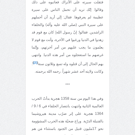
فثقلت سيرته على الأتراك فعاتبوه على ذلك
وقالوا: إنّك تريد أن تحمل الناس على سيرة
عظيمة لم يعرفوها. فقال: إنّي أريد أن أحملهم
على سيرة النبي (صلى الله عليه وآله) والخلفاء
الراشدين. فقالوا: إنّ رسول الله| كان مع قوم قد
زهدوا في الدنيا ورغبوا في الآخرة، وأنت مع قوم لا
يعلمون ما يجب عليهم من أمر آخرتهم، وإنّما
غرضهم ما استعجلوه من أمر هذه الدنيا. وانتهى
)
[2]
(
بهم الحال إلى أن قتلوه وله تسع وثلاثون سنة
.
وكانت ولايته أحد عشر شهراً. رحمه الله برحمته.
***
وفي هذا اليوم من سنة 1358 هجرية بدأتْ الحرب
العالمية الثانية وانتهت بانتصار الحلفاء في 6 / 9 /
1364 هجرية على إثر ضرْب مدينة هيروشيما
بالقنبلة الذرّية. وراح ضحيّة هذه الحرب المشؤومة
نحو 17مليون قتيل من الجنود باستثناء مَن هم