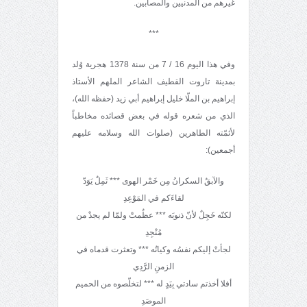
غيرهم من المدنيين والمصابين.
***
وفي هذا اليوم 16 / 7 من سنة 1378 هجرية وُلد
بمدينة تاروت القطيف الشاعر الملهم الأستاذ
إبراهيم بن الملّا خليل إبراهيم أبي زيد (حفظه الله)،
الذي من شعره قوله في بعض قصائده مخاطباً
لأئمّته الطاهرين (صلوات الله وسلامه عليهم
أجمعين):
والآبقُ السكرانُ مِن خَمْر الهوى *** ثَمِلٌ يَوَدّ
لقاءَكم في المَوْعِدِ
لكنّه خَجِلٌ لأنّ ذنوبَه *** عظُمتْ ولمّا لم يجدْ من
مُنْجِدِ
لجأتْ إليكم نفسُه وكيانُه *** وتعثرت قدماه في
الزمنِ الرَّدِي
أفلا أخذتم سادتي بِيَدٍ له *** لتخلّصوه من الحميم
الموصَدِ