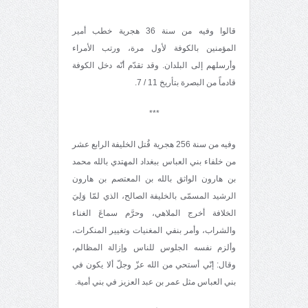
قالوا وفيه من سنة 36 هجرية خطب أمير
المؤمنين بالكوفة لأول مرة، ورتب الأمراء
وأرسلهم إلى البلدان. وقد تقدّم أنّه دخل الكوفة
قادماً من البصرة بتأريخ 11 / 7.
***
وفيه من سنة 256 هجرية قُتل الخليفة الرابع عشر
من خلفاء بني العباس ببغداد المهتدي بالله محمد
بن هارون الواثق بالله بن المعتصم بن هارون
الرشيد المسمّى بالخليفة الصالح، الذي لمّا وَلِيَ
الخلافة أخرج الملاهي، وحرَّم سماعَ الغناء
والشراب، وأمر بنفي المغنيات وتغيير المنكرات،
وألزم نفسه الجلوس للناس وإزالة المظالم،
وقال: إنّي أستحي من الله عزّ وجلّ ألا يكون في
بني العباس مثل عمر بن عبد العزيز في بني أمية.