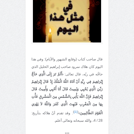
قال صاحب كتاب (وقايع الشهور والأيام): وفي هذا
اليوم كان هلاك نمرود صاحب إبراهيم الخليل الذي
حاجَّه في ربّه، قال تعالى: ﴿
أَلَمْ تَرَ إِلَى الَّذِي حَآجَّ
إِبْرَاهِيمَ فِي رِبِّهِ أَنْ آتَاهُ اللّهُ الْمُلْكَ إِذْ قَالَ إِبْرَاهِيمُ
رَبِّيَ الَّذِي يُحْيِي وَيُمِيتُ قَالَ أَنَا أُحْيِي وَأُمِيتُ قَالَ
إِبْرَاهِيمُ فَإِنَّ اللّهَ يَأْتِي بِالشَّمْسِ مِنَ الْمَشْرِقِ فَأْتِ
بِهَا مِنَ الْمَغْرِبِ فَبُهِتَ الَّذِي كَفَرَ وَاللّهُ لاَ يَهْدِي
)
[1]
(
الْقَوْمَ الظَّالِمِينَ
﴾
. وقد تقدم أنّ هلاكه بتأريخ:
28 / 4، والله سبحانه وتعالى أعلم.
***