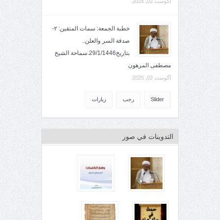
آگوست 02, 2025
خطبة الجمعة: سمات المتقين: ٢-
صدقة السر والعلن..
بتاريخ29/1/1446.سماحة الشيخ
مصطفى المرهون
آگوست 02, 2025
Slider
رجب
زيارات
التدوينات في صور