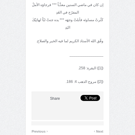
إن كان في ماضي السنين معذَّباً *** فرجاؤه الأملُ
المفرّح في الغَدِ
كَثُرتْ مساوئه فأبلتْ وجهَه *** يده جنتْ تَبّاً لهاتِيْكَ
اليَدِ
وفّق الله الأستاذ الكريم لما فيه الخير والصلاح.
________________
([1]) البقرة: 258.
([2]) مروج الذهب 4: 186.
Share
‹
›
Previous
Next