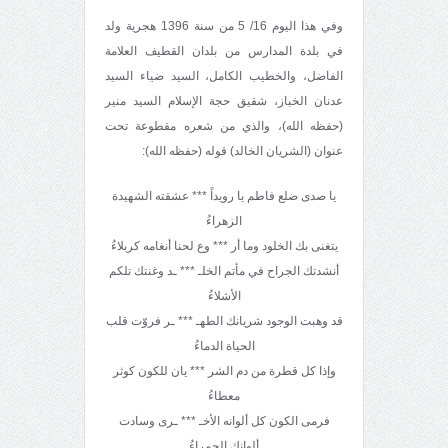
وفي هذا اليوم 16/ 5 من سنة 1396 هجرية ولد
في بلدة المدارس من بلدان القطيف العلامة
الفاضل، والخطيب الكامل، السيد ضياء السيد
عدنان الخباز، شقيق حجة الإسلام السيد منير
(حفظه الله)، والذي من شعره مقطوعة تحت
عنوان (الشريان الخالد) قوله (حفظه الله):
يا صدى ضلع فاطم يا رويداً *** عشقته الشهيدة
الزهراءُ
يتغنى بك الخلود وما أر *** وع لحنا أنغامه كربلاءُ
أنشدتك الجراح في مأتم الخلـ *** ـد وغنتك تلكم
الأشلاءُ
قد وهبت الوجود شريانك الطهـ *** ـر فروّت قلب
الحياة الدماءُ
وإذا كل قطرة من دم الشر *** يان للكون كوثر
معطاءُ
فرمى الكون كل ألوانه الأخـ *** ـرى وسادت
ألوانك الحمراءُ