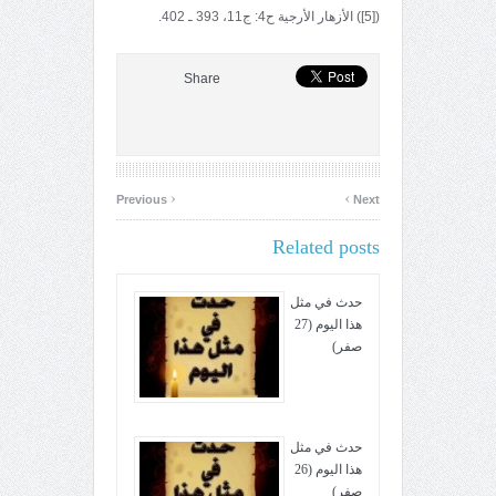
([5]) الأزهار الأرجية ح4: ج11، 393 ـ 402.
Share
‹
›
Previous
Next
Related posts
حدث في مثل
هذا اليوم (27
صفر)
حدث في مثل
هذا اليوم (26
صفر)