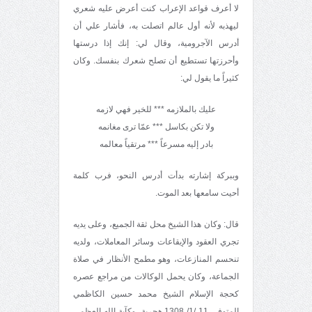
لا أعرف قواعد الإعراب كنت أعرض عليه شعري
ليهذبه لأنه أول عالم اتصلت به، فأشار علي أن
أدرس الآجرومية، وقال لي: إنك إذا درستها
وأحرزتها تستطيع أن تصلح شعرك بنفسك. وكان
كثيراً ما يقول لي:
عليك بالملازمه *** للخير فهي لازمه
ولا تكن بكاسل *** عمّا ترى مغانمه
بادر إليه مسرعاً *** مرتقياً معالمه
وببركة إشارته بدأت أدرس النحو، فرب كلمة
أحيت سامعها بعد الموت.
قال: وكان هذا الشيخ محل ثقة الجميع، وعلى يديه
تجري العقود والإيقاعات وسائر المعاملات، ولديه
تنحسم المنازعات، وهو مطمح الأنظار في صلاة
الجماعة، وكان يحمل الوكالات من مراجع عصره
كحجة الإسلام الشيخ محمد حسين الكاظمي
المتوفى 11 /1/ 1308 هجرية، وكآية الله العظمى