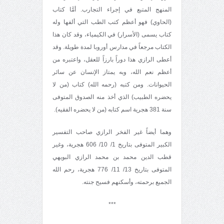
المنهج المتبع في إجراء التجارب. أمَّا كتاب
(الحاوي) فهو أعظم كتب الطب التي ألفها وله
كتاب يسمى (الأسرار) في الكيمياء، وقد كان هذا
الكتاب مرجعاً في مدارس أوروبا لمدة طويلة. وقد
أعطى الرازي هذا دوراً بارزاً للعقل، واعتبره من
أعظم نعم الله، وبه يمتاز الإنسان عن سائر
الحيوانات. ومن كتبه (رحمه الله) كتاب (من لا
يحضره الطبيب) الذي أخذ منه الصدوق المتوفى
سنة 381 هجرية اسم كتابه (من لا يحضره الفقيه).
وهما أيضاً غير الفخر الرازي صاحب التفسير
الكبير المتوفى بتاريخ 1/ 10/ 606 هجرية، وغير
قطب الدين محمد بن محمد الرازي البويهي
المتوفى بتاريخ 13/ 11/ 776 هجرية، رحم الله
الجميع برحمته، وأسكنهم فسيح جنته.
***