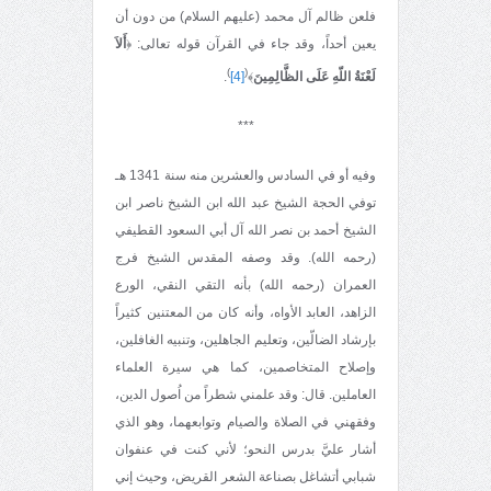
فلعن ظالم آل محمد (عليهم السلام) من دون أن
يعين أحداً، وقد جاء في القرآن قوله تعالى: ﴿
أَلاَ
)
(
لَعْنَةُ اللّهِ عَلَى الظَّالِمِينَ
﴾
[4]
.
***
وفيه أو في السادس والعشرين منه سنة 1341 هـ
توفي الحجة الشيخ عبد الله ابن الشيخ ناصر ابن
الشيخ أحمد بن نصر الله آل أبي السعود القطيفي
(رحمه الله). وقد وصفه المقدس الشيخ فرج
العمران (رحمه الله) بأنه التقي النقي، الورع
الزاهد، العابد الأواه، وأنه كان من المعتنين كثيراً
بإرشاد الضالّين، وتعليم الجاهلين، وتنبيه الغافلين،
وإصلاح المتخاصمين، كما هي سيرة العلماء
العاملين. قال: وقد علمني شطراً من اُصول الدين،
وفقهني في الصلاة والصيام وتوابعهما، وهو الذي
أشار عليَّ بدرس النحو؛ لأني كنت في عنفوان
شبابي أتشاغل بصناعة الشعر القريض، وحيث إني