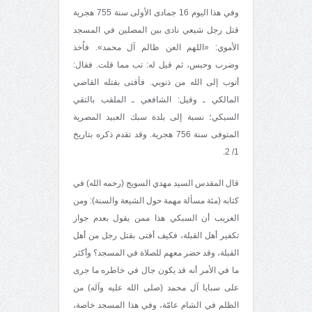
وفي هذا اليوم 16 جمادى الأولى سنة 755 هجرية
قتل رجل شيعي نادى بين المصلين في المسجد
الأموي: «اللهم العن ظالم آل محمد». فاُخذ
وضرب وحبس، ثم قيل له: تب مما قلت. فقال:
أتوب إلى الله من ذنوبي. فأفتى بقتله القاضي
المالكي ـ وقيل: الشافعي ـ الملقب بالتقي
السبكي؛ نسبة إلى بلدة سبك العبيد المصرية
المتوفى سنة 756 هجرية. وقد تقدم ذكره بتاريخ
1/ 2.
قال المقدس السيد مهدي السويج (رحمه الله) في
كتابه (مئة مسألة مهمة حول الشيعة والسنة): ومن
الغريب أن السبكي هذا ممن يقول بعدم جواز
تكفير أهل القبلة، فكيف أفتى بقتل رجل من أهل
القبلة، وقد حضر معهم للصلاة في المسجد؟ وأكثر
ما في الأمر أنه قد يكون جال في خاطره ما جرى
على سبايا آل محمد (صلى الله عليه وآله) من
الظلم في الشام عامّة، وفي هذا المسجد خاصة،