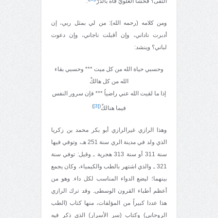
التقى؟ فحشا العلويّ فاه بالدرّ
.
ومن كلامه (رحمه الله): من لي بمثل ربي، إن
أدبرت ناداني، وإن أقبلت ناجاني، وإن دعوت
لباني؟ وينشد:
وحسبي حياة الله من كل ميت *** وحسبي بقاء
الله من كل هالكْ
إذا ما لقيت الله عني راضياً *** فإن سرور النفس
)
[3]
(
فيما هنالكْ
وهذا الرازي غيرالرازي أبو بكر محمد بن زكريا
الذي ولد في مدينة الري سنة 251 هـ، وتوفي فيها
سنة 311 أو سنة 313 هجرية ـ وقيل: توفي سنة
321 ـ والذي اشتهر بالطب والكيمياء، وكان يجمع
بينهما؛ ليضع الدواء المناسب لكل داء. وهو من
أعظم أطباء القرون الوسطى. وقد ترك الرازي
هذا عددا كبيراً من المؤلفات، منها كتاب (الطب
الروحاني) وكتاب (سر الأسرار) الذي ذكر فيه