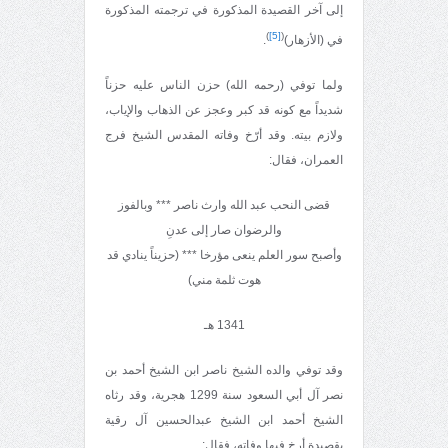
إلى آخر القصيدة المذكورة في ترجمته المذكورة
)
[5]
(
في (الأزهار)
.
ولما توفي (رحمه الله) حزن الناس عليه حزناً
شديداً مع كونه قد كبر وعجز عن الذهاب والإياب،
ولازم بيته. وقد أرّخ وفاته المقدس الشيخ فرج
العمران، فقال:
قضى النحب عبد الله وارث ناصر *** وبالفوز
والرضوان صار إلى عدنِ
وأصبح سور العلم ينعى مؤرخا *** (حزيناً ينادي قد
هوت ثلمة مني)
1341 هـ
وقد توفي والده الشيخ ناصر ابن الشيخ أحمد بن
نصر آل أبي السعود سنة 1299 هجرية، وقد رثاه
الشيخ أحمد ابن الشيخ عبدالحسين آل رقية
بقصيدة أرخ فيها وفاته، فقال: