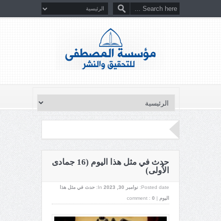
حدث في مثل هذا اليوم (16 جمادى
الاُولى)
Posted date:
نوامبر 30, 2023
In:
حدث في مثل هذا
اليوم
|
0
comment :