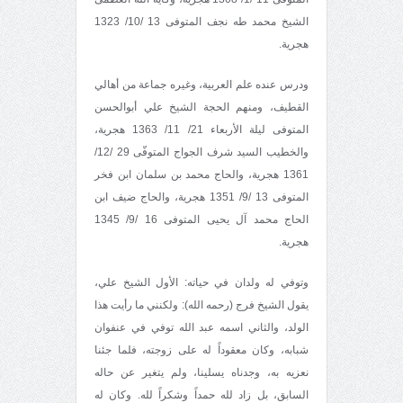
الشيخ محمد طه نجف المتوفى 13 /10/ 1323
هجرية.
ودرس عنده علم العربية، وغيره جماعة من أهالي
القطيف، ومنهم الحجة الشيخ علي أبوالحسن
المتوفى ليلة الأربعاء 21/ 11/ 1363 هجرية،
والخطيب السيد شرف الجواج المتوفّى 29 /12/
1361 هجرية، والحاج محمد بن سلمان ابن فخر
المتوفى 13 /9/ 1351 هجرية، والحاج ضيف ابن
الحاج محمد آل يحيى المتوفى 16 /9/ 1345
هجرية.
وتوفي له ولدان في حياته: الأول الشيخ علي،
يقول الشيخ فرج (رحمه الله): ولكنني ما رأيت هذا
الولد، والثاني اسمه عبد الله توفي في عنفوان
شبابه، وكان معقوداً له على زوجته، فلما جئنا
نعزيه به، وجدناه يسلينا، ولم يتغير عن حاله
السابق، بل زاد لله حمداً وشكراً لله. وكان له