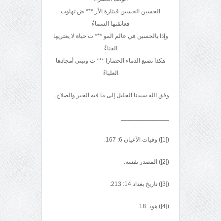
الحسين الحسين قيثارة الأر *** ض تهاوت
فعانقتها السماءُ
وإذا بالحسين في عالم المو *** ت حياة لا يعتريها
الفناءُ
هكذا تصنع الدماء الحضارا *** ت وتبني أمجادها
العلياءُ
وفق الله سيدنا الجليل إلى ما فيه الخير والصلاح.
______________
([1]) وفيات الأعيان 6: 167.
([2]) المصدر نفسه.
([3]) تاريخ بغداد 14: 213.
([4]) هود: 18.