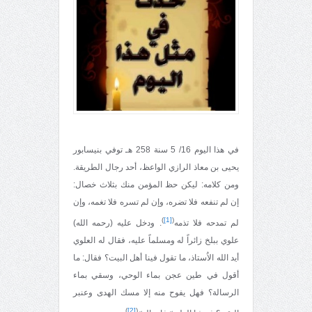
في هذا اليوم 16/ 5 سنة 258 هـ توفي بنيسابور
يحيى بن معاذ الرازي الواعظ، أحد رجال الطريقة.
ومن كلامه: ليكن حظ المؤمن منك بثلاث خصال:
إن لم تنفعه فلا تضره، وإن لم تسره فلا تغمه، وإن
)
[1]
(
لم تمدحه فلا تذمه
. ودخل عليه (رحمه الله)
علوي ببلخ زائراً له ومسلماً عليه، فقال له العلوي
أيد الله الاُستاذ، ما تقول فينا أهل البيت؟ فقال: ما
أقول في طين عجن بماء الوحي، وسقي بماء
الرسالة؟ فهل يفوح منه إلا مسك الهدى وعنبر
)
[2]
(