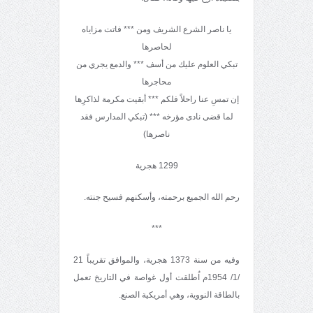
يا ناصر الشرع الشريف ومن *** فاتت مزاياه
لحاصرها
تبكي العلوم عليك من أسف *** والدمع يجري من
محاجرها
إن تمسِ عنا راحلاً فلكم *** أبقيت مكرمة لذاكرِها
لما قضى نادى مؤرخه *** (تبكي المدارس فقد
ناصرها)
1299 هجرية
رحم الله الجميع برحمته، وأسكنهم فسيح جنته.
***
وفيه من سنة 1373 هجرية، والموافق تقريباً 21
/1/ 1954م اُطلقت أول غواصة في التاريخ تعمل
بالطاقة النووية، وهي أمريكية الصنع.