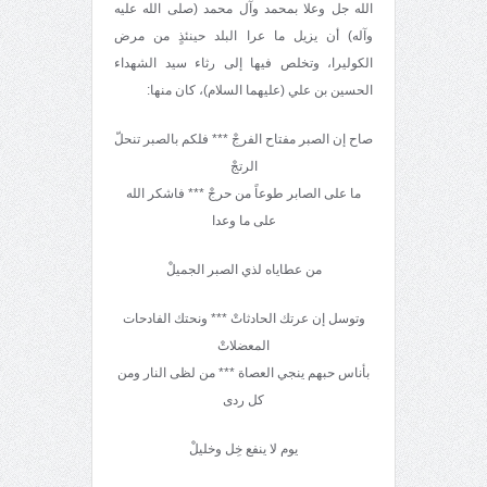
الله جل وعلا بمحمد وآل محمد (صلى الله عليه
وآله) أن يزيل ما عرا البلد حينئذٍ من مرض
الكوليرا، وتخلص فيها إلى رثاء سيد الشهداء
الحسين بن علي (عليهما السلام)، كان منها:
صاح إن الصبر مفتاح الفرجْ *** فلكم بالصبر تنحلّ
الرتجْ
ما على الصابر طوعاً من حرجْ *** فاشكر الله
على ما وعدا
من عطاياه لذي الصبر الجميلْ
وتوسل إن عرتك الحادثاتْ *** ونحتك الفادحات
المعضلاتْ
بأناس حبهم ينجي العصاة *** من لظى النار ومن
كل ردى
يوم لا ينفع خِل وخليلْ