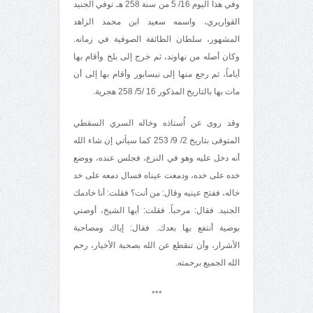
وفي هذا اليوم 16/ 5 من سنة 258 هـ توفي الجنيد
القواريري، واسمه سعيد ابن محمد الزاهد
المشهور، سلطان الطائفة الصوفية في زمانه.
وكان أصله من نهاوند، ثم خرج إلى بلخ وأقام بها
أياماً، ثم رجع منها إلى نيسابور وأقام بها إلى أن
مات بها بالتاريخ المذكور 16 /5/ 258 هجرية.
وقد روى عن اُستاذه وخاله السري السقطي
المتوفى بتاريخ 2/ 9/ 253 كما سيأتي إن شاء الله
أنه دخل عليه وهو في النزع، فجلس عنده، ووضع
خده على خده، ودمعت عيناه فسال دمعه على خد
خاله، ففتح عينيه وقال: من أنت؟ فقلت: أنا خادمك
الجنيد. فقال: مرحباً. فقلت: أيها الشيخ، أوصني
بوصية أنتفع بها بعدك. فقال: إياك ومصاحبة
الأشرار، وأن تنقطع عن الله بصحبة الأخيار، رحم
الله الجميع برحمته.
***