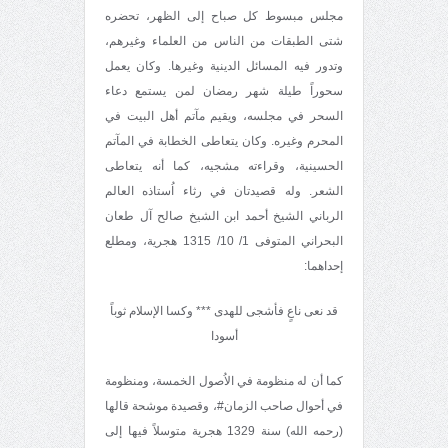
مجلس مبسوط كل صباح إلى الظهر، تحضره
شتى الطبقات من الناس من العلماء وغيرهم،
وتدور فيه المسائل الدينية وغيرها. وكان يعمل
سحوراً طيلة شهر رمضان لمن يستمع دعاء
السحر في مجلسه، ويقيم مآتم أهل البيت في
المحرم وغيره. وكان يتعاطى الخطابة في المآتم
الحسينية، وقراءته مشجيه، كما أنه يتعاطى
الشعر. وله قصيدتان في رثاء اُستاذه العالم
الرباني الشيخ أحمد ابن الشيخ صالح آل طعان
البحراني المتوفى 1/ 10/ 1315 هجرية، ومطلع
إحداهما:
قد نعى ناعٍ فأشجى للهدى *** وكسا الإسلام ثوباً
أسودا
كما أن له منظومة في الاُصول الخمسة، ومنظومة
في أحوال صاحب الزمان#، وقصيدة موشحة قالها
(رحمه الله) سنة 1329 هجرية متوسلاً فيها إلى