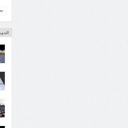
der
التدو