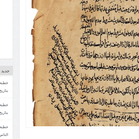
جديد ا
بتاريخ4/3/1447. سماحة الشيخ مصطفى المره
بتاريخ 27 2/1447. سماحة الشيخ مصطفى ا