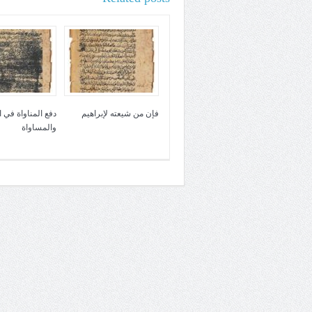
فإن من شيعته لإبراهيم
دفع المناواة في 
والمساواة