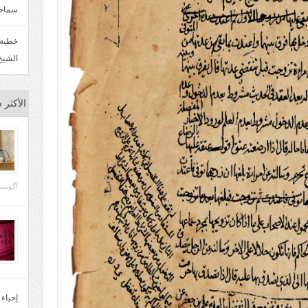
سماحة
الشيخ
الأكثر 
آگوست 29, 
إحياء