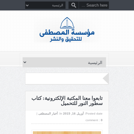
تابعوا معنا المكتبة الإلكترونية: كتاب
سطور النور للتحميل
Posted date:
آوریل 16, 2015
In:
أخبار المصطفى
|
comment :
0