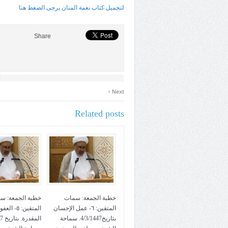
لتحميل كتاب نعمة المنان يرجى الضغط هنا
Share
›
Next
Related posts
خطبة الجمعة: سمات
خطبة الجمعة: س
المتقين: ٦- عمل الإحسان
المتقين: ٥- ا
بتاريخ4/3/1447. سماحة