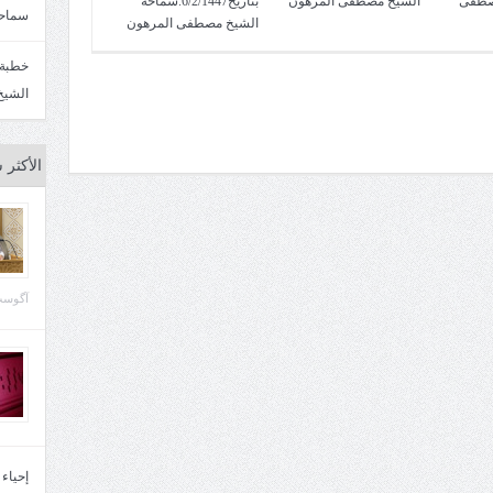
صطفى
الشيخ مصطفى المرهون
بتاريخ6/2/1447.سماحة
سماحة
الشيخ مصطفى المرهون
الشيخ
الأكثر 
آگوست 29, 
إحياء