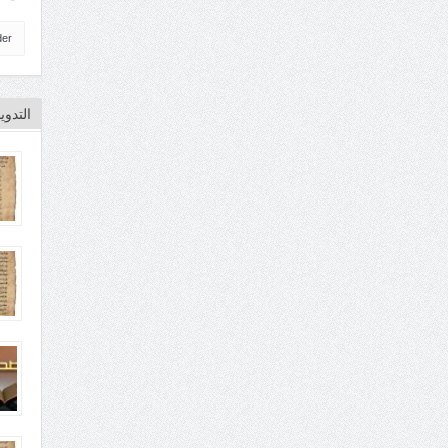
der
التدو