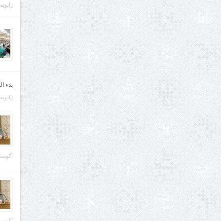
ژانویه 21, 013
بدء ا
ژانویه 22, 013
آگوست 29, 
آگوست 28, 