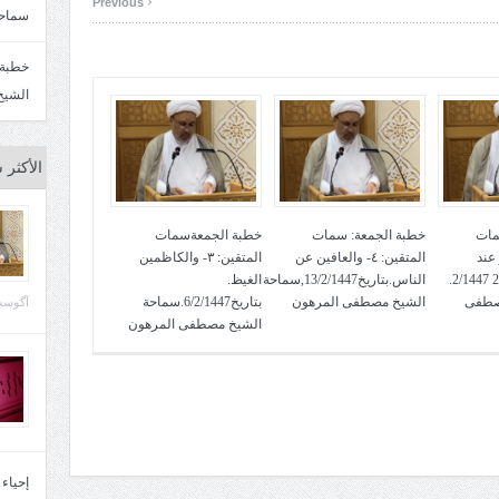
Previous
سماحة
الشيخ
الأكثر 
مات
خطبة الجمعة: سمات
خطبة الجمعةسمات
لعفو عند
المتقين: ٤- والعافين عن
المتقين: ٣- والكاظمين
المقدرة. بتاريخ 27 2/1447.
الناس.بتاريخ13/2/1447,سماحة
الغيظ.
صطفى
الشيخ مصطفى المرهون
بتاريخ6/2/1447.سماحة
آگوست 29, 
الشيخ مصطفى المرهون
إحياء