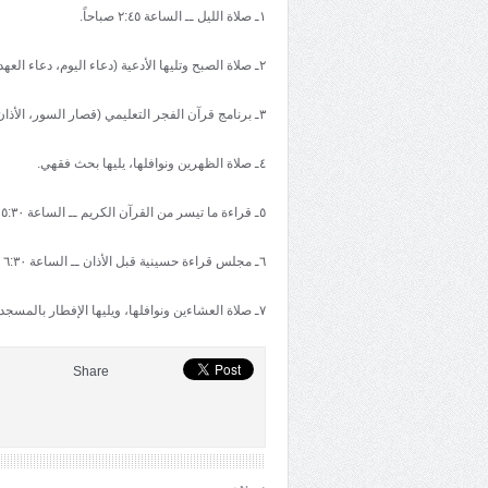
١ـ صلاة الليل ــ الساعة ٢:٤٥ صباحاً.
٢ـ صلاة الصبح وتليها الأدعية (دعاء اليوم، دعاء العهد، دعاء الصباح).
٣ـ برنامج قرآن الفجر التعليمي (قصار السور، الأذان والإقامة، تصحيح التلاوة).
٤ـ صلاة الظهرين ونوافلها، يليها بحث فقهي.
٥ـ قراءة ما تيسر من القرآن الكريم ــ الساعة ٥:٣٠ مساء.
٦ـ مجلس قراءة حسينية قبل الأذان ــ الساعة ٦:٣٠ مساء.
٧ـ صلاة العشاءين ونوافلها، ويليها الإفطار بالمسجد.
Share
›