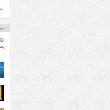
der
التدو