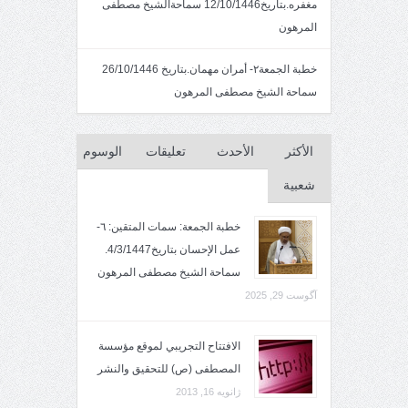
مغفره.بتاريخ12/10/1446 سماحةالشيخ مصطفى
المرهون
خطبة الجمعة٢- أمران مهمان.بتاريخ 26/10/1446
سماحة الشيخ مصطفى المرهون
الأكثر
الأحدث
تعليقات
الوسوم
شعبية
خطبة الجمعة: سمات المتقين: ٦-
عمل الإحسان بتاريخ4/3/1447.
سماحة الشيخ مصطفى المرهون
آگوست 29, 2025
الافتتاح التجريبي لموقع مؤسسة
المصطفى (ص) للتحقيق والنشر
ژانویه 16, 2013