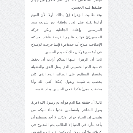
فتلتقط قتلة الحسين.
وقد طالبت الزهراء (ع) بذالك: أولا: لأن القوم
أرادوا بقتله قتل الدين وإطفاء نور شريعة سيد
المرسلين، وإعادة الجاهلية ولكن حركة
الحسين(ع) فوتت عليهم الفرصة فأعاد بحركته
الإصلاحية صلاح أمة جده(ص) (إنما خرجت للإصلاح
في أمة جدي) وكان ذلك كله بدم الحسين.
ثانيا: أن الزهراء عليها السلام أرادت أن تحفظ
قدسية الدم الحسيني الذي يمثل الحق والفضيلة
وانتصار المظلوم على الظالم، الدم الذي كان
يخضب به شيبته ويقول: (هكذا ألقى الله وأنا
مخضب بدمي) هكذا ضحى الحسين وجاد بنفسه.
ثالثا: أن حقيقة هذا الدم هو أنه دم رسول الله (ص).
يقول الشاعر: يامسلمين خذوا دماء نبيكم من
هامتي. إن الحياة حرام ولذلك لا أحد يستطيع أن
يأخذ بثأره في الدنيا إلا الطالب بدم المذبوح في
كربلاء، ولا أحد يمكن أن يكون بقدر المطالبة في