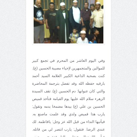
وفي اليوم العاشر من المحرم في تجمع كبير
للموالين والمتجمهرين لإحياء مصيبة الحسين (ع).
كنت بصحبة الداعية الكبير العلامة السيد أحمد
بارقبه حفظه الله وقد تفضل بترجمة المحاضرة
والتي كان عنوانها: دم الحسين (ع). تقف السيدة
الزهرء سلام الله عليها يوم القيامة فتأخذ قميص
الحسين بن علي (ع) بيدها مضمخا بدمه وتقول:
يارب هذا قميص ولدي وقد علمت ماصنع به.
فيأتيها النداء من قبل الله عز وجل: يافاطمة. لك
عندي الرضا. فتقول: يارب انتصر لي من قاتله.
فيأمر الله تعالى عنقا من النار فتخرج من جهنم