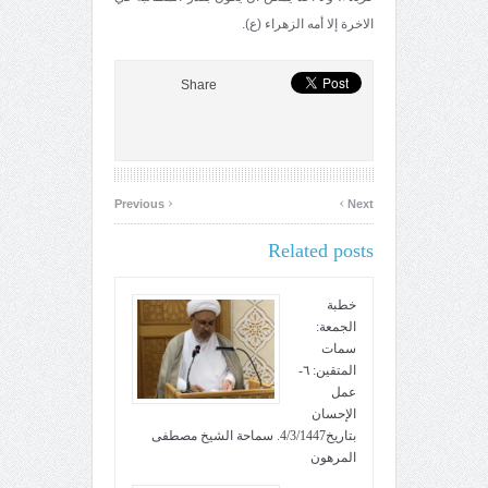
الاخرة إلا أمه الزهراء (ع).
Share
‹
›
Previous
Next
Related posts
خطبة
الجمعة:
سمات
المتقين: ٦-
عمل
الإحسان
بتاريخ4/3/1447. سماحة الشيخ مصطفى
المرهون