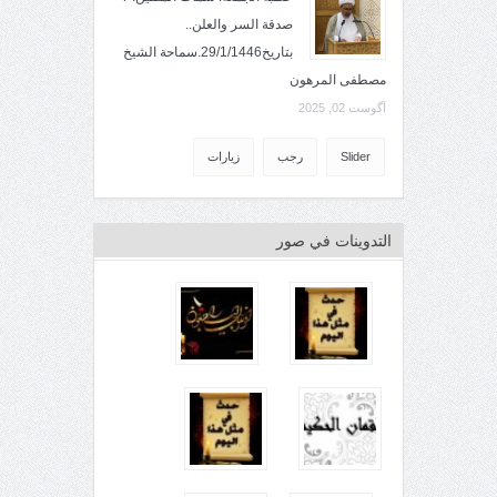
صدقة السر والعلن..
بتاريخ29/1/1446.سماحة الشيخ
مصطفى المرهون
آگوست 02, 2025
Slider
رجب
زيارات
التدوينات في صور