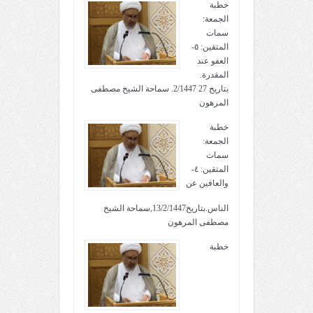
خطبة
الجمعة:
سمات
المتقين: ٥-
العفو عند
المقدرة.
بتاريخ 27 2/1447. سماحة الشيخ مصطفى
المرهون
خطبة
الجمعة:
سمات
المتقين: ٤-
والعافين عن
الناس.بتاريخ13/2/1447,سماحة الشيخ
مصطفى المرهون
خطبة