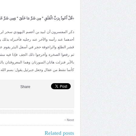
﴿
قُلْ أَعُوذُ بِرَبِّ الْفَلَقِ * مِن شَرِّ مَا خَلَقَ * وَمِن شَرِّ غَا
ذكر المفسرون أن لبيد بن أعصم اليهودي سحر لرسول
أحدهما عند رأسه والآخر عند رجليه فأخبراه بذل
قشر الطلع والراعوفة حجر في أسفل البئر يقوم عليها 
ثم رفعوا الصخرة وأخرجوا ذلك الجف فإذا فيه م
بالأبر فنزلت هاتان السورتان وهما المعروفتان بال
كأنما نشط من عقال وجعل جبرئيل يقول: بسم الله
Share
›
Next
Related posts