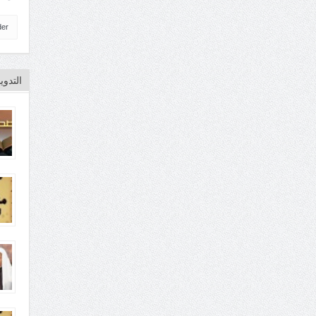
der
التدو