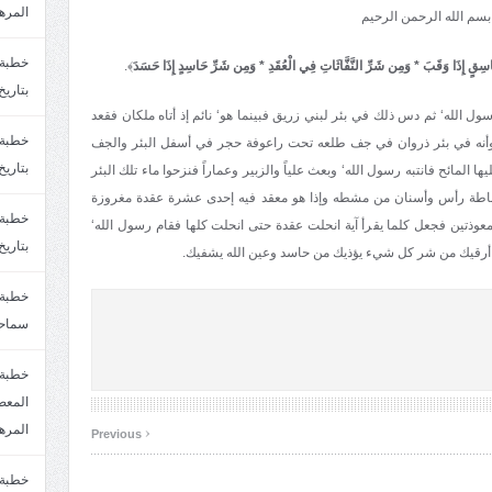
المره
بسم الله الرحمن الرحيم
سِقٍ إِذَا وَقَبَ * وَمِن شَرِّ النَّفَّاثَاتِ فِي الْعُقَدِ * وَمِن شَرِّ حَاسِدٍ إِذَا حَسَدَ
﴾.
بتاريخ6/2/1447.سماحة الشيخ مصطفى المره
 الله‘ ثم دس ذلك في بئر لبني زريق فبينما هو‘ نائم إذ أتاه ملكان فقعد
ك وأنه في بئر ذروان في جف طلعه تحت راعوفة حجر في أسفل البئر والجف
بتاريخ29/1/1446.سماحة الشيخ مصطفى المره
المائح فانتبه رسول الله‘ وبعث علياً والزبير وعماراً فنزحوا ماء تلك البئر
شاطة رأس وأسنان من مشطه وإذا هو معقد فيه إحدى عشرة عقدة مغروزة
معوذتين فجعل كلما يقرأ آية انحلت عقدة حتى انحلت كلها فقام رسول الله‘
بتاريخ24/12/1446. سماحة الشيخ مصطفى المر
 أرقيك من شر كل شيء يؤذيك من حاسد وعين الله يشفيك.
سماحة
خطبة 
‹
المره
Previous