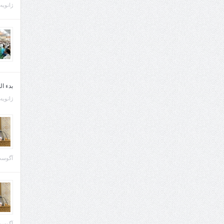
ژانویه 21, 013
بدء ا
ژانویه 22, 013
آگوست 29, 
آگوست 28, 