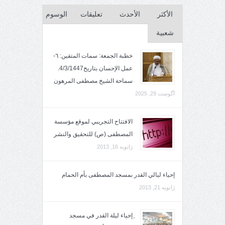
الأكثر
الأحدث
تعليقات
الوسوم
شعبية
خطبة الجمعة: سمات المتقين: ٦-
عمل الإحسان بتاريخ4/3/1447.
سماحة الشيخ مصطفى المرهون
آگوست 29, 2025
الافتتاح التجريبي لموقع مؤسسة
المصطفى (ص) للتحقيق والنشر
ژانویه 16, 2013
إحياء ليالي القدر بمسجد المصطفى بأم الحمام
ژانویه 21, 2013
ِإحياء ليلة القدر في مسجد