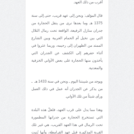
أقرب من ذلك العهد.
قال المؤلف: ونحن إلى عهد قريب، حتى إلى سنة
1375 هـ وما بعدها نرى من ينقل الحجارة من
جدران منازل الرفيعة، الواقعة تحت رمال التلال
التي بين نخيل أم الحمام الغربية وبين الشارع
الممتد من الظهران إلى رحيمه، وربما عثروا في
أثناء حفرهم إلى الكشف عن الجدران التي
يأخذون منها الحجارة على بعض الأواني الخزفية
والمعدنية.
ويوجد من شيبتنا اليوم ـ ونحن في سنة 1433 هـ ـ
من يذكر عن الجدران أنه عمل في ذلك العمل
ورأى شيئاً من تلك الأواني.
وهذا مما يدل على قرب العهد، فلعلّ هذه البلدة
التي تستخرج الحجارة من جدرانها المطمورة
تحت الرمال في هذا العهد القريب، هي غير تلك
القرية المذكورة قبل عهد القرامطة، وأنها بُنيت