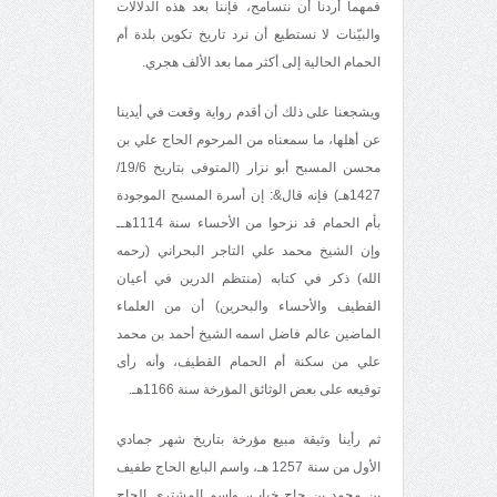
فمهما أردنا أن نتسامح، فإننا بعد هذه الدلالات
والبيّنات لا نستطيع أن نرد تاريخ تكوين بلدة أم
الحمام الحالية إلى أكثر مما بعد الألف هجري.
ويشجعنا على ذلك أن أقدم رواية وقعت في أيدينا
عن أهلها، ما سمعناه من المرحوم الحاج علي بن
محسن المسبح أبو نزار (المتوفى بتاريخ 19/6/
1427هـ) فإنه قال&: إن أسرة المسبح الموجودة
بأم الحمام قد نزحوا من الأحساء سنة 1114هــ
وإن الشيخ محمد علي التاجر البحراني (رحمه
الله) ذكر في كتابه (منتظم الدرين في أعيان
القطيف والأحساء والبحرين) أن من العلماء
الماضين عالم فاضل اسمه الشيخ أحمد بن محمد
علي من سكنة أم الحمام القطيف، وأنه رأى
توقيعه على بعض الوثائق المؤرخة سنة 1166هـ.
ثم رأينا وثيقة مبيع مؤرخة بتاريخ شهر جمادي
الأول من سنة 1257 هـ، واسم البايع الحاج طفيف
بن محمد بن حاج خباب، واسم المشتري الحاج