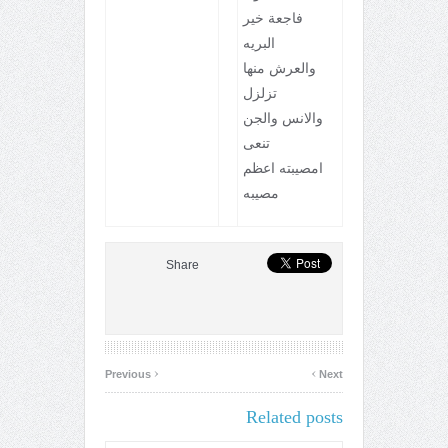
فاجعة خير
البريه
والعرش منها
تزلزل
والانس والجن
تنعى
امصيبته اعظم
مصيبه
Share
‹
›
Previous
Next
Related posts