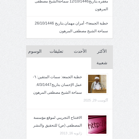
مغفره.بتاريخ12/10/1446 سماحةالشيخ مصطفى
المرهون
خطبة الجمعة٢- أمران مهمان.بتاريخ 26/10/1446
سماحة الشيخ مصطفى المرهون
الأكثر
الأحدث
تعليقات
الوسوم
شعبية
خطبة الجمعة: سمات المتقين: ٦-
عمل الإحسان بتاريخ4/3/1447.
سماحة الشيخ مصطفى المرهون
آگوست 29, 2025
الافتتاح التجريبي لموقع مؤسسة
المصطفى (ص) للتحقيق والنشر
ژانویه 16, 2013