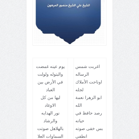
اغربت شمس
يوم عينه غمضت
الرساله
والبتوله ولولت
اوناحت الأملاك
في الأرض بين
لجله
العباد
ابو الزهرا نعمة
ليها من كل
الله
الاوغاد
رصد حافظ في
نور الهدايه
حياته
والرشاد
بس خفى صوته
بالهلاهل صوتت
انطفى
السماوات العلا