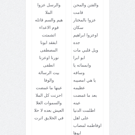
والفتن والمحن
والرسل عزوا
قامت
الملا
عزوا بالمختار
هيم والسم قاتله
سكان
قوم الاعداء
اوعزوا ابراهيم
اتشمتت
جده
ابفقد ابونا
ويل قلبي مات
المصطفى
ابو ابرا
نورنا اوعزنا
وابمماته يا
انطفى
وسافه
بيت الرسالة
يا هي امصيبه
والوفا
عظيمه
عينها ما غمضت
بعد ما غمضت
احزنت كل الملا
عينه
والسموات العلا
اظلمت الدنيا
العيش بعده لا حلا
على اهل
في الخلايق اثرت
اوفاطمه لمصاب
ابوها