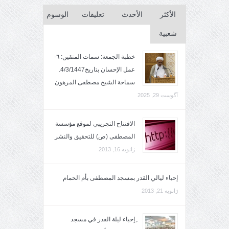
الأكثر
الأحدث
تعليقات
الوسوم
شعبية
خطبة الجمعة: سمات المتقين: ٦-
عمل الإحسان بتاريخ4/3/1447.
سماحة الشيخ مصطفى المرهون
آگوست 29, 2025
الافتتاح التجريبي لموقع مؤسسة
المصطفى (ص) للتحقيق والنشر
ژانویه 16, 2013
إحياء ليالي القدر بمسجد المصطفى بأم الحمام
ژانویه 21, 2013
ِإحياء ليلة القدر في مسجد