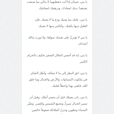
يا بني، شيئان إذا أنت حفظتهما لا تبالي بما صنعت
بعدهما: دينك لمعادك، ودرهمك لمعاشك.
يا بني، عليك بما يعنيك ودع ما لا يعنيك، فإن
القليل منها يكفيك، والكثير منها لا يغنيك.
يا بني لا تؤثرنَّ على نفسك سواها، ولا تورث مالك
أعداءك.
يا بني، إنه قد أحصي الحلال الصغير فكيف بالحرام
الكثير.
يا بني، اتق النظر إلى ما لا تملكه، وأطل التفكر
في ملكوت السماوات والأرض والجبال وما خلق
الله، فكفى بهذا واعظاً لقلبك.
يا بني، بادر بعملك قبل أن يحضر أجلك، وقبل أن
تسير الجبال سيراًـ وتجمع الشمس والقمر، وتغيَّر
السماء وتطوين وتنزل الملائكة صفوفاً خائفين