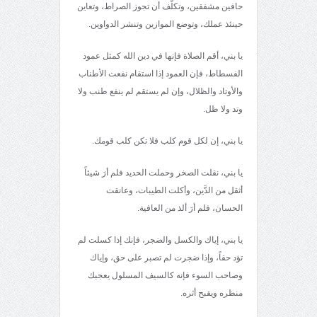
حافين مشفقين، وتكلَّف أن تجوز الصراط، وتعاين
حينئذ عملك، وتوضع الموازين وتنشر الدواوين.
يا بني، أقم الصلاة فإنها في دين الله كمثل عمود
الفسطاط، فإن العمود إذا استقام نفعت الأطناب
والأوتاد والظلال، وإن لم يستقم لم ينفع طنب ولا
وتد ولا ظل.
يا بني، إن لكل قوم كلب فلا تكن كلب قومك.
يا بني، نقلت الصخر وحملت الحديد فلم أرَ شيئاً
أثقل من الدَّين، وأكلت الطيبات، وعانقت
الحسان، فلم أرَ ألذ من العافية.
يا بني، إياك والكسل والضجر، فإنك إذا كسلت لم
تؤد حقاً، وإذا ضجرت لم تصبر على حق، وإياك
وصاحب السوء فإنه كالسيف المسلول يعجبك
منظره ويقبح أثره.