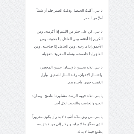
يا بني، أكلتُ الحنظل وذقتُ الصبر فلم أرَ شيئاً
أمرَّ من الفقر.
يا بني، كن على حذر من اللئيم إذا أكرمته، ومن
الكريم إذا أهنته، ومن العاقل إذا هجوته، ومن
الأحمق إذا مازحته، ومن الجاهل إذا صاحبته، ومن
الفاجر إذا خاصمته، وتمام المعروف تعجيله.
يا بني، ثلاثة تحسن بالإنسان: حسن المحضر،
واحتمال الإخوان، وقلة الملل للصديق. وأول
الغضب جنون وآخره ندم.
يا بني، ثلاثة فيهم الرشد: مشاورة الناصح، ومداراة
العدو والحاسد، والتحبب لكل أحد.
يا بني، من وثق بثلاثة أشياء لا بد وأن يكون مغروراً:
الذي يصدِّق ما لا يراه، ويركن إلى من لا يثق به،
يطمع فيما لا يناله.