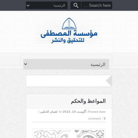
المواعظ والحكم
Posted date:
آگوست 19, 2013
In:
لقمان الحكيم
|
comment :
0