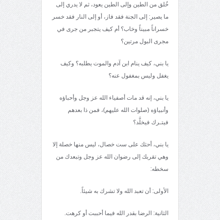
خُلق من الطين وإلى الطين يعود، ثم لا يدري إلى
ما يصير: إلى الجنة فقد فاز، أو إلى النار فقد خسر
خسراناً مبيناً وخاب؟ أم كيف يتجبر من جرى في
مجرى البول مرتين؟
يا بني، كيف ينام ابن آدم والموت يطلبه؟ وكيف
يغفل وليس بمغفول عنه؟
يا بني، إنه قد مات أصفياء الله عز وجل وأحباؤه
وأنبياؤه (صلوات الله عليهم)، فمن ذا بعدهم
فيتـرك فيخلَّد؟
يا بني، أحثك على ست خصال، ليس منها خصلة إلا
وهي تقربك إلى رضوان الله عز وجل وتبعدك من
سخطه:
الأولى: أن تعبد الله ولا تشرك به شيئاً.
الثانية: الرضا بقدر الله فيما أحببت أو كرهت.