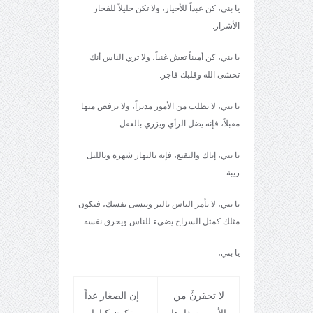
يا بني، كن عبداً للأخيار، ولا تكن خليلاً للفجار
الأشرار.
يا بني، كن أميناً تعش غنياً، ولا تري الناس أنك
تخشى الله وقلبك فاجر.
يا بني، لا تطلب من الأمور مدبراً، ولا ترفض منها
مقبلاً، فإنه يضل الرأي ويزري بالعقل.
يا بني، إياك والتقنع، فإنه بالنهار شهرة وبالليل
ريبة.
يا بني، لا تأمر الناس بالبر وتنسى نفسك، فيكون
مثلك كمثل السراج يضيء للناس ويحرق نفسه.
يا بني،
لا تحقرنَّ من
إن الصغار غداً
الأمور صغارها
تكون كبارا