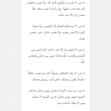
يا بني، لا تقتـرب فيكون أبعد لك، ولا تقرب فتهان،
كل دابة تحب مثلها، وابن آدم لا يحب مثله، فلا
تنشر برك إلا عند باغيه.
يا بني، لا يستطاع العمل إلا باليقين، ولا يعمل
المرء إلا بقدر يقينه، ولا يقصر عامل حتى ينقص
يقينه.
يا بني، لا تضع برك إلا عند راعيه، كما ليس بين
الكبش والذئب خلَّة كذلك ليس بين البار والفاجر
خلَّة.
يا بني، لا تتخذ الجاهل رسولاً، فإن لم تصب عاقلاً
حكيماً يكون رسولك، فكن أنت رسول نفسك.
يا بني، من يحب المراء يشتم، ومن يدخل مداخل
السوء يتهم، ومن يعاون قرين السوء لا يسلم،
ومن لا يملك لسانه يندم.