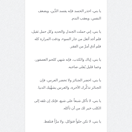
يا بني، احذر الحسد فإنه يفسد الدِّين، ويضعف
النفس، ويعقب الندم.
يا بني، إني حملت الجندل والحديد وكل حمل ثقيل،
فلم أجد أثقل من جار السوء، وذقت المرارة كله
فلم أذق أمرَّ من الفقر.
يا بني، إياك والكذب، فإنه شهي كلحم العصفور،
وعما قليل يُقلى صاحبه.
يا بني، احضر الجنائز ولا تحضر العرس، فإن
الجنائز تذكِّرك الآخرة، والعرس يشهِّيك الدنيا.
يا بني، لا تأكل شبعاً على شبع، فإنك إن تلقه إلى
الكلب خير لك من أن تأكله.
يا بني، لا تكن حلواً فتؤكل، ولا مرَّاً فتلفظ.