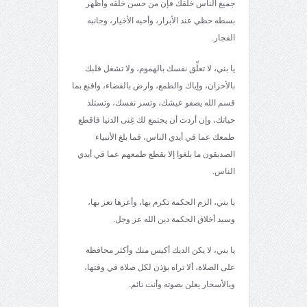
جميع الناس خلقك فإن من حسن خلقه وأظهر
بسطه حظي عند الأبرار، وأحبه الأخيار، وجانبه
الفجار.
يا بني، لا تعلِّق نفسك بالهموم، ولا تشغل قلبك
بالأحزان، وإياك والطمع، وارض بالقضاء، واقنع بما
قسم الله يصفو عيشك، وتسر نفسك، وتستلذ
حياتك، وإن أردت أن يجتمع لك غِنى الدنيا فاقطع
طمعك عما في أيدي الناس، فما بلغ الأنبياء
الصديقون ما بلغوا إلا بقطع طمعهم عما في أيدي
الناس.
يا بني، الزم الحكمة تكرم بها، وأعزها تعز بها،
وسيد أخلاق الحكمة دين الله عز وجل.
يا بني، لا يكن الديك أكيس منك وأكثر محافظة
على الصلاة، ألا تراه يؤذن لكل صلاة في وقتها،
وبالأسحار يعلن بصوته وأنت نائم.