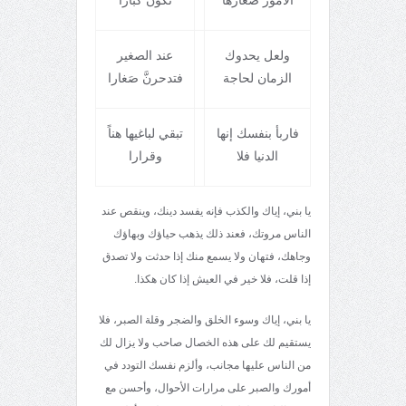
ولعل يحدوك
عند الصغير
الزمان لحاجة
فتدحرنَّ صَغارا
فاربأ بنفسك إنها
تبقي لباغيها هناً
الدنيا فلا
وقرارا
يا بني، إياك والكذب فإنه يفسد دينك، وينقص عند
الناس مروتك، فعند ذلك يذهب حياؤك وبهاؤك
وجاهك، فتهان ولا يسمع منك إذا حدثت ولا تصدق
إذا قلت، فلا خير في العيش إذا كان هكذا.
يا بني، إياك وسوء الخلق والضجر وقلة الصبر، فلا
يستقيم لك على هذه الخصال صاحب ولا يزال لك
من الناس عليها مجانب، وألزم نفسك التودد في
أمورك والصبر على مرارات الأحوال، وأحسن مع