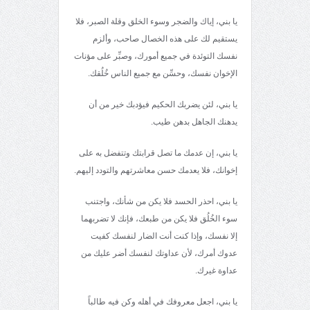
يا بني، إياك والضجر وسوء الخلق وقلة الصبر، فلا
يستقيم لك على هذه الخصال صاحب، وألزم
نفسك التوئدة في جميع أمورك، وصبِّر على مؤنات
الإخوان نفسك، وحسِّن مع جميع الناس خُلُقك.
يا بني، لئن يضربك الحكيم فيؤدبك خير من أن
يدهنك الجاهل بدهن طيب.
يا بني، إن عدمك ما تصل قرابتك وتتفضل به على
إخوانك، فلا يعدمك حسن معاشرتهم والتودد إليهم.
يا بني، احذر الحسد فلا يكن من شأنك، واجتنب
سوء الخُلُق فلا يكن من طبعك، فإنك لا تضربهما
إلا نفسك، وإذا كنت أنت الضار لنفسك كفيت
عدوك أمرك، لأن عداوتك لنفسك أضر عليك من
عداوة غيرك.
يا بني، اجعل معروفك في أهله وكن فيه طالباً