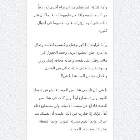
وأما الثالثة: لما فطم من الرضاع أجرى له رزقاً
من كسب أبويه رأفة من قلوبهما له، لا يملكان غير
ذلك، حتى أنهما يؤثرانه على أنفسهما في أحوال
كثيرة.
وأما الرابعة: إذا كبر وعقل واكتسب لنفسه وضاق
به أمره، ظن الظنون بربه، وجحد الحقوق في
ماله، وقتَّر على نفسه وعياله مخافة إقتار رزقٍ
وسوء يقين بالخلف بالله تعالى في العاجل
والآجل، فبئس العبد هذا يا بني!!
يا بني، إن تك في شك من الموت فادفع عن نفسك
النوم، ولن تستطيع أبداً. وإن كنت في شك من
البعث فادفع عن نفسك الانتباه، ولن تستطيع ذلك
أبداً، فإنك إذا فكرت في ذلك علمت أن نفسك بيد
غيرك، وإنما النوم بمنزلة الموت، وإنما اليقظة
بمنزلة البعث بعد الموت.