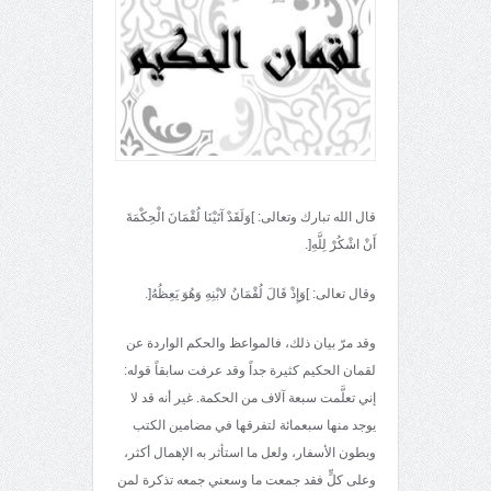
قال الله تبارك وتعالى: ]وَلَقَدْ آتَيْنَا لُقْمَانَ الْحِكْمَةَ
أَنْ اشْكُرْ لِلَّهِ[.
وقال تعالى: ]وَإِذْ قَالَ لُقْمَانُ لابْنِهِ وَهُوَ يَعِظُهُ[.
وقد مرّ بيان ذلك، فالمواعظ والحكم الواردة عن
لقمان الحكيم كثيرة جداً وقد عرفت سابقاً قوله:
إني تعلَّمت سبعة آلاف من الحكمة. غير أنه قد لا
يوجد منها سبعمائة لتفرقها في مضامين الكتب
وبطون الأسفار، ولعل ما استأثر به الإهمال أكثر،
وعلى كلٍّ فقد جمعت ما وسعني جمعه تذكرة لمن