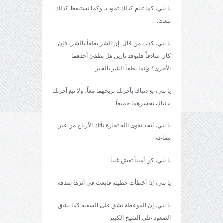
يا بني، كما تنام كذلك تموت، وكما تستيقظ كذلك
تبعث.
يا بني، كذب من قال: إن الشر يطفأ بالشر، فإن
كان صادقاً فليوقد نارين هل تطفئ أحدهما
الأخرى؟ وإنما يطفأ الشر بالخير.
يا بني، بع دنياك بآخرتك تربحهما معاً، ولا تبع آخرتك
بدنياك تخسرهما جميعاً.
يا بني، اتخذ تقوى الله تجارة تأتك الأرباح من غير
بضاعة.
يا بني، كن أميناً تعش غنياً.
يا بني، إذا أخطأت خطيئة فابعث في أثرها صدقة.
يا بني، إن الموعظة تشق على السفيه كما يشق
الصعود على الشيخ الكبير.