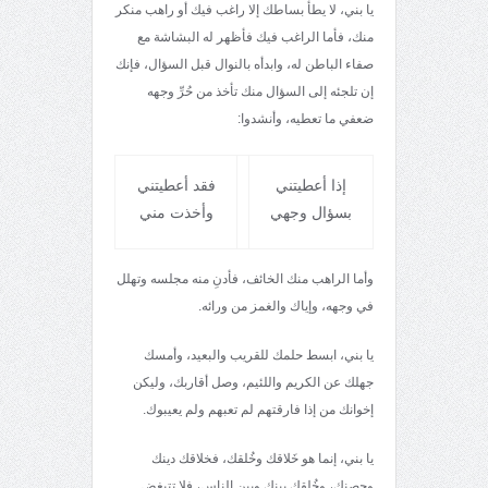
يا بني، لا يطأ بساطك إلا راغب فيك أو راهب منكر
منك، فأما الراغب فيك فأظهر له البشاشة مع
صفاء الباطن له، وابدأه بالنوال قبل السؤال، فإنك
إن تلجئه إلى السؤال منك تأخذ من حُرِّ وجهه
ضعفي ما تعطيه، وأنشدوا:
إذا أعطيتني
فقد أعطيتني
بسؤال وجهي
وأخذت مني
وأما الراهب منك الخائف، فأدنِ منه مجلسه وتهلل
في وجهه، وإياك والغمز من ورائه.
يا بني، ابسط حلمك للقريب والبعيد، وأمسك
جهلك عن الكريم واللئيم، وصل أقاربك، وليكن
إخوانك من إذا فارقتهم لم تعبهم ولم يعيبوك.
يا بني، إنما هو خَلاقك وخُلقك، فخلاقك دينك
وحصنك، وخُلقك بينك وبين الناس، فلا تتبغض