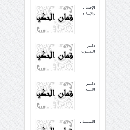
الإحسان
والإساءة
ذكــر
الـمـــوت
ذكـــر
اللــــه
اللســــان