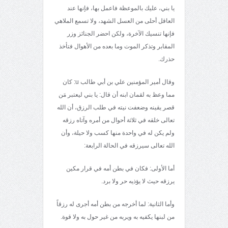
يا بني، عليك بالموعظة فاعمل بها، فإنها عند
العاقل أحلى من العسل الشهد، ولا تسمع الملاهي
فإنها تنسيك الآخرة، ولكن احضر الجنائز وزر
المقابر وتذكر الموت وما بعده من الأهوال فتأخذ
حذرك.
وقال أمير المؤمنين علي بن أبي طالب u: كان
مما وعظ به لقمان ابنه أن قال: يا بني ليعتبر مَن
قصر يقينه وضعفت نيته في طلب الرزق، أن الله
تعالى خلقه في ثلاثة أحوال من أمره وآتاه رزقه
ولم يكن له في واحدة منها كسب ولا حيلة، وأن
الله تعالى سيرزقه في الحالة الرابعة:
أما الأولى: فكان في بطن أمه في قرار مكين
يرزقه حيث لا يؤذيه حر ولا برد.
وأما الثانية: لما أخرجه من بطن أمه أجرى له رزقاً
من لبنها يكفيه به ويربه من غير حول به ولا قوة.