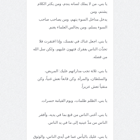
يا بني، من لا يملك لسانه يندم، ومن يكثر الكلام
يشتم، ومن
يدخل مداخل السوء يتهم، ومن يصاحب صاحب
السوء يسلم، ومن يجالس العلماء يغنم.
يا بني، اجعل غناك في نفسك، وإذا افتقرت فلا
تحدِّث الناس بفقرك فتهون عليهم، ولكن سل الله
من فضله.
يا بني، ثلاثة تجب مداراتهم عليك: المريض،
والسلطان، والمرأة. وكن قانعاً تعش غنياً، وكن
متقياً تعش عزيزاً.
يا بني، الظلم ظلمات، ويوم القيامة حسرات.
يا بني، أغنى الناس من قنع بما في يديه، وأفقر
الناس من مدَّ عينيه إلى ما في يد الناس.
يا بني، عليك باليأس عما في أيدي الناس، والوثوق