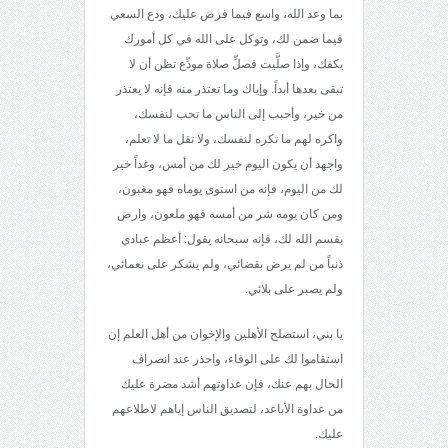
بما وعد الله، واسع فيما فرض عليك، ودع السعي
فيما ضمن لك، وتوكل على الله في كل أمورك
يكفك، وإذا صلَّيت فصلِّ صلاة مودِّع تظن أن لا
تبقى بعدها أبداً. وإياك وما تعتذر منه فإنه لا يعتذر
من خير، وأحبب إلى الناس ما تحب لنفسك،
واكره لهم ما تكره لنفسك، ولا تقل ما لا تعلم،
واجهد أن يكون اليوم خير لك من أمس، وغداً خير
لك من اليوم، فإنه من استوى يوماه فهو مغبون،
ومن كان يومه شر من أمسه فهو ملعون، وارض
بقسم الله لك، فإنه سبحانه يقول: أعظم عبادي
ذنباً من لم يرض بقضائي، ولم يشكر على نعمائي،
ولم يصبر على بلائي.
يا بني، استصلح الأهلين والإخوان من أهل العلم إن
استقاموا لك على الوفاء، واحذر عند انصراف
الحال بهم عنك، فإن عداوتهم أشد مضرة عليك
من عداوة الأباعد، لتصديق الناس إياهم لاطلاعهم
عليك.