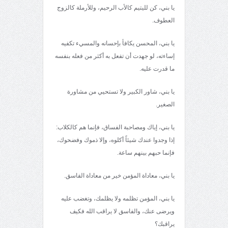
يا بني، كن لليتيم كالأب الرحيم، وللأرملة كالزوج
العطوف.
يا بني، المحسن يكافأ بإحسانه والمسيء تكفيه
إساءته، لو جهدت أن تفعل به أكثر من فعله بنفسه
ما قدرت عليه.
يا بني، شاور الكبير ولا تستحيي من مشاورة
الصغير.
يا بني، إياك ومصاحبة الفساق، فإنما هم كالكلاب:
إذا وجدوا عندك شيئاً أكلوه، وإلا ذموك وفضحوك،
فإنما حبهم بينهم ساعة.
يا بني، معاداة المؤمن خير من معاداة الفاسق.
يا بني، المؤمن تظلمه ولا يظلمك، وتغضب عليه
ويرضى عنك، والفاسق لا يراقب الله فكيف
يراقبك؟