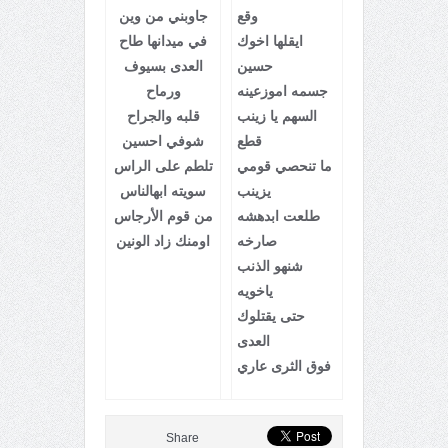
وقع
جاوبني من وين
ايقلها اخوك
في ميدانها طاح
حسين
العدى بسيوف
جسمه اموزعينه
ورماح
السهم يا زينب
قلبه والجراح
قطع
شوفي احسين
ما تنحصي قومي
تلطم على الراس
يزينب
سويته ابهالناس
طلعت ابدهشه
من قوم الأرجاس
صارخه
اومنك زاد الونين
شنهو الذنب
ياخويه
حتى يقتلوك
العدى
فوق الثرى عاري
Share