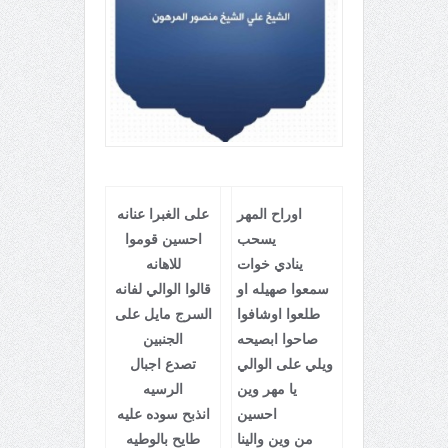
اوراح المهر
على الغبرا عنانه
يسحب
احسين قوموا
ينادي خوات
للاهانه
سمعوا صهيله او
قالوا الوالي لفانه
طلعوا اوشافوا
السرج مايل على
صاحوا ابصيحه
الجنبين
ويلي على الوالي
تصدع اجبال
يا مهر وين
الرسيه
احسين
انذبح سوده عليه
من وين والينا
طايح بالوطيه