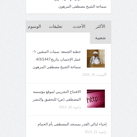
سماحة الشيخ مصطفى المرهون
الأكثر
الأحدث
تعليقات
الوسوم
شعبية
خطبة الجمعة: سمات المتقين: ٦-
عمل الإحسان بتاريخ4/3/1447.
سماحة الشيخ مصطفى المرهون
آگوست 29, 2025
الافتتاح التجريبي لموقع مؤسسة
المصطفى (ص) للتحقيق والنشر
ژانویه 16, 2013
إحياء ليالي القدر بمسجد المصطفى بأم الحمام
ژانویه 21, 2013