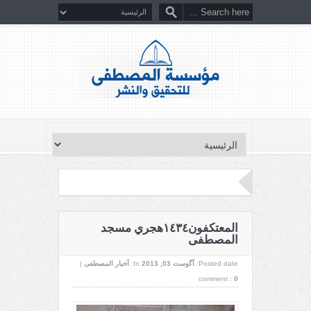
المعتكفون١٤٣٤هجري مسجد
المصطفى
Posted date:
آگوست 03, 2013
In:
أخبار المصطفى
|
comment :
0