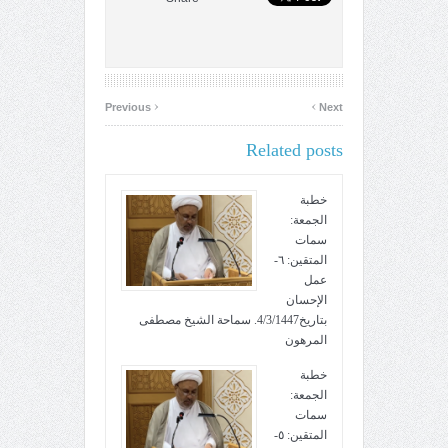
‹
›
Previous
Next
Related posts
خطبة
الجمعة:
سمات
المتقين: ٦-
عمل
الإحسان
بتاريخ4/3/1447. سماحة الشيخ مصطفى
المرهون
خطبة
الجمعة:
سمات
المتقين: ٥-