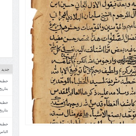
جديد ا
بتاريخ4/3/1447. سماحة الشيخ مصطفى المره
بتاريخ 27 2/1447. سماحة الشيخ مصطفى ا