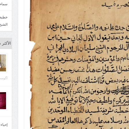
سماحة
الشيخ
الأكثر 
آگوست 29, 
إحياء