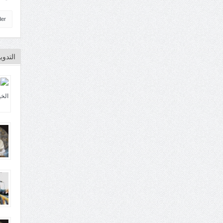
der
التدو