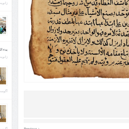
ژانویه 21, 013
بدء ا
ژانویه 22, 013
آگوست 29, 
‹
آگوست 28, 
Previous