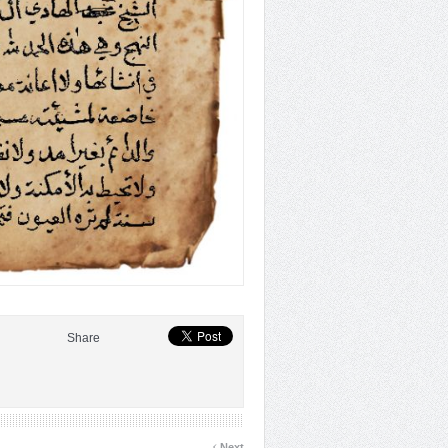
Share
›
Next