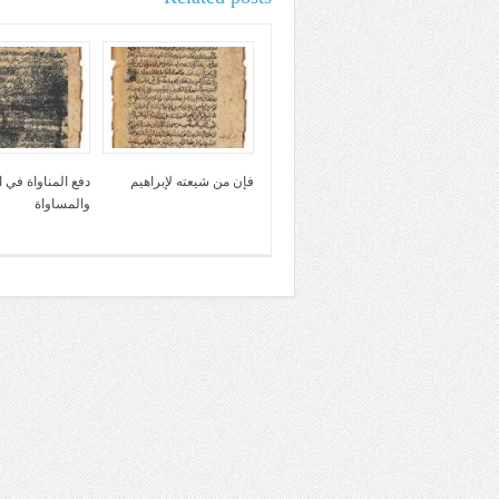
فإن من شيعته لإبراهيم
دفع المناواة في 
والمساواة