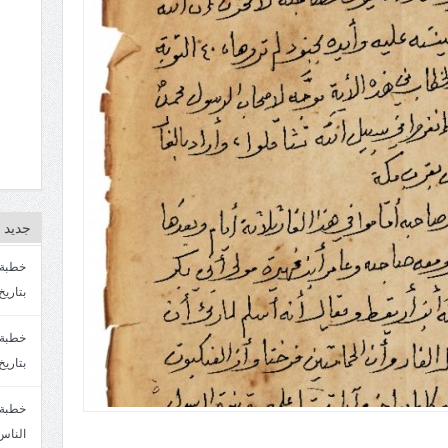
جديد ا
بتاريخ4/3/1447. سماحة الشيخ مصطفى المره
بتاريخ 27 2/1447. سماحة الشيخ مصطفى ا