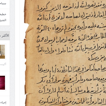
سماحة
الشيخ
الأكثر 
آگوست 29, 
إحياء