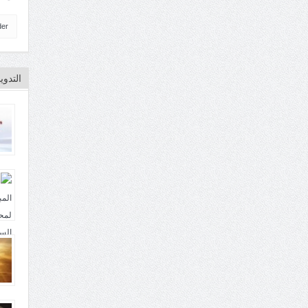
der
التدو