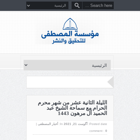
الليلة الثانية عشر من شهر محرم
الحرام مع سماحة الشيخ عبد
الحميد آل مرهون 1443
Posted date:
آگوست 21, 2021
In:
أخبار المصطفى
|
comment :
0