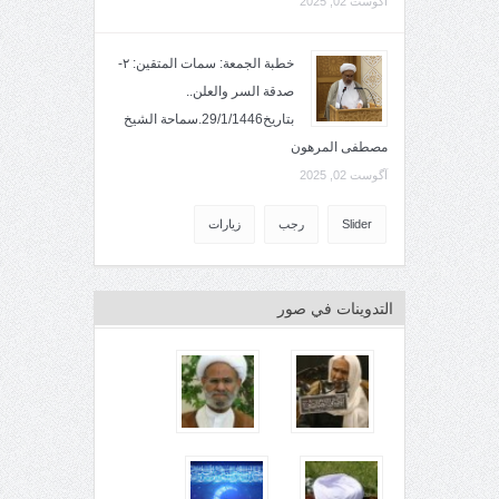
آگوست 02, 2025
خطبة الجمعة: سمات المتقين: ٢-
صدقة السر والعلن..
بتاريخ29/1/1446.سماحة الشيخ
مصطفى المرهون
آگوست 02, 2025
Slider
رجب
زيارات
التدوينات في صور