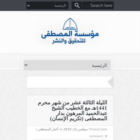
الليلة الثالثة عشر من شهر محرم
1441هـ مع الخطيب الشيخ
عبدالحميد المرهون بدار
المصطفى (تكريم الإنسان)
Posted date:
سپتامبر 14, 2019
In:
أخبار المصطفى
|
comment :
0