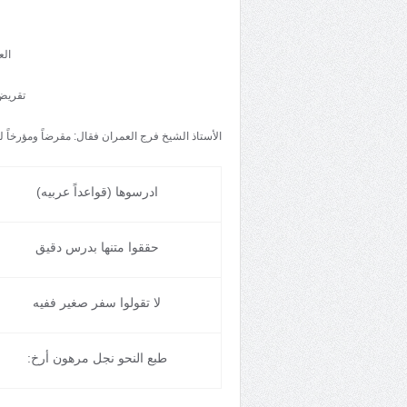
الع
تقريض 
الأستاذ الشيخ فرج العمران فقال: مقرضاً ومؤرخاً لع
ادرسوها (قواعداً عربيه)
حققوا متنها بدرس دقيق
لا تقولوا سفر صغير ففيه
طبع النحو نجل مرهون أرخ: