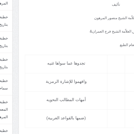
المره
تأليف
لاّمة الشيخ منصور المرهون
بتاريخ6/2/1447.سماحة الشيخ مصطفى المره
العلاّمة الشيخ فرج العمران&
ام الطبع.
بتاريخ29/1/1446.سماحة الشيخ مصطفى المره
تجدوها عما سواها غنيه
بتاريخ24/12/1446. سماحة الشيخ مصطفى المر
وافهموا للإشارة الرمزية
سماحة
أمهات المطالب النحويه
خطبة 
المره
(ضمها بالقواعد العربية)