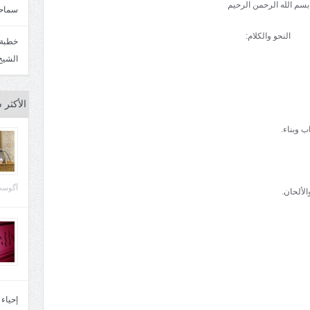
بسم الله الرحمن الرحيم
سماحة
النحو والکلام:
الشيخ
الأكثر 
ب وبناء.
آگوست 29, 
لألحان.
إحياء