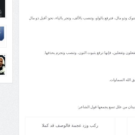
وذو مال، فترفع بالواو، وتنصب بالألف، وتجر بالياء، نحو: أقبل ذو مال
فعلون وتفعلين، فإنها ترفع بثبوت النون، وتنصب وتجزم بحذفها.
ق الله السماوات.
عيتان من علل تسع يجمعها قول الشاعر:
رکب وزد عجمة فالوصف قد کملا