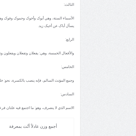
الثالث:
الأسماء الستة، وهي أبوک وأخوک وحموک وفوک وهنوک 
يسأل أباک عن أخيک زيد.
الرابع:
والأفعال الخمسة، وهي: يفعلان وتفعلان ويفعلون وت
الخامس:
وجمع المؤنث السالم، فإنه ينصب بالکسرة، نحو: خل
السادس:
الاسم الذي لا ينصرف، وهو: ما اجتمع فيه علتان فر
أجمع وزن عادلاً أنّث بمعرفة