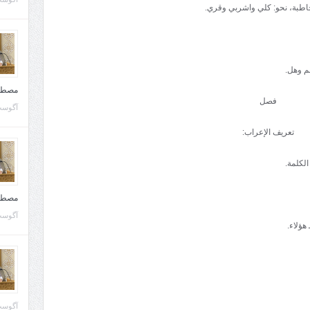
مخاطبة، نحو: کلي واشربي وقري.
لم وهل.
مصطف
فصل
آگوست 10, 
تعريف الإعراب:
الکلمة.
مصطف
آگوست 02, 
هؤلاء.
آگوست 02, 