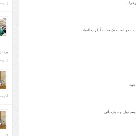
 وحرف.
ژانویه 21, 013
ه، نحو: آمنت بک مخلصاً يا رب العباد.
بدء ا
ژانویه 22, 013
ذهبت.
آگوست 29, 
 وسيقول. وسوف يأتي.
آگوست 28, 