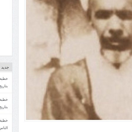
جديد ا
بتاريخ4/3/1447. سماحة الشيخ مصطفى المره
بتاريخ 27 2/1447. سماحة الشيخ مصطفى ا