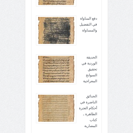
دفع المناواة
في التفضيل
والمساواة
الحديقة
الوردية في
تحقيق
السوانح
المعراجية
الحدائق
الناضرة في
أحكام العترة
الطاهرة ـ
كتاب
المضاربة