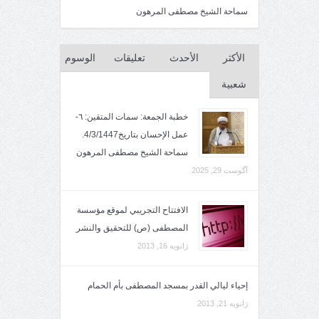
سماحة الشيخ مصطفى المرهون
الأكثر
الأحدث
تعليقات
الوسوم
شعبية
خطبة الجمعة: سمات المتقين: ٦-
عمل الإحسان بتاريخ4/3/1447.
سماحة الشيخ مصطفى المرهون
آگوست 29, 2025
الافتتاح التجريبي لموقع مؤسسة
المصطفى (ص) للتحقيق والنشر
ژانویه 16, 2013
إحياء ليالي القدر بمسجد المصطفى بأم الحمام
ژانویه 21, 2013