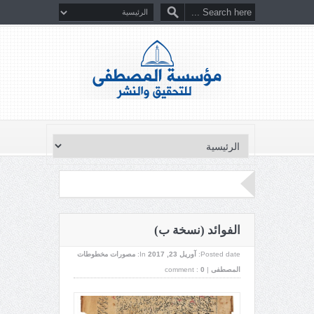
الفوائد (نسخة ب)
Posted date:
آوریل 23, 2017
In:
مصورات مخطوطات
المصطفى
|
0
comment :