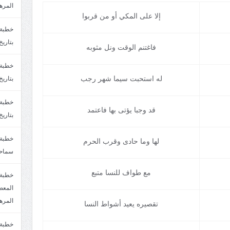
المره
إلا على المكي أو من قربوا
بتاريخ6/2/1447.سماحة الشيخ مصطفى المره
فاغتنم الوقت ونل مثوبه
له استحبت سيما شهر رجب
بتاريخ29/1/1446.سماحة الشيخ مصطفى المره
قد وجبا يؤتى بها فاعتمد
بتاريخ24/12/1446. سماحة الشيخ مصطفى المر
لها وما حادى وقرب الحرم
سماحة
مع طواف للنسا متبع
خطبة 
المره
تقصيره يعيد أشواط النسا