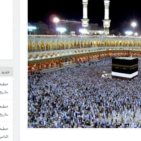
جديد ا
بتاريخ4/3/1447. سماحة الشيخ مصطفى المره
بتاريخ 27 2/1447. سماحة الشيخ مصطفى ا