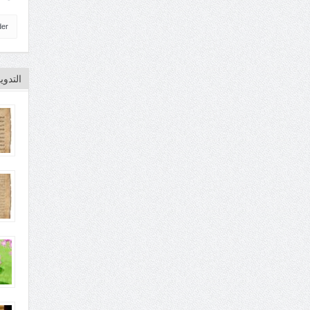
der
التدو