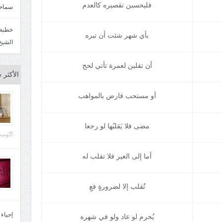
فليحسبن تقصيره كالعدم
سماحة
بأي شهر شئت أن تبره
الشيخ
أن تقلبن لعمرة تأتي لحج
الأكثر 
أو مستحب فارض بالمواهب
مضى فلا يَقلبُها لو رجعا
آگوست 29, 
أما إلى الغير فلا تقلب له
تُقلب إلا لضرورةٍ فعِ
إحياء
يُحرم لو عاد ولو في شهره