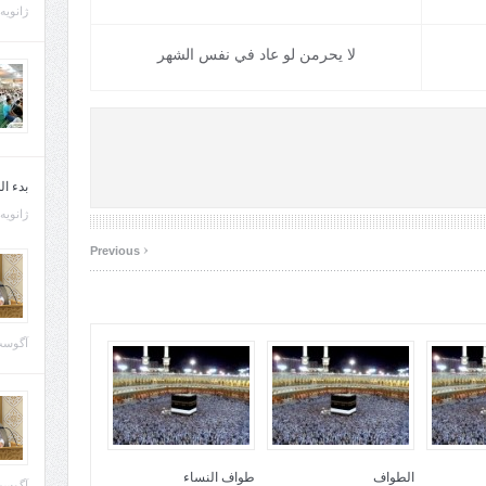
ژانویه 21, 013
لا يحرمن لو عاد في نفس الشهر
بدء ا
ژانویه 22, 013
‹
Previous
آگوست 29, 
الطواف
طواف النساء
آگوست 28, 