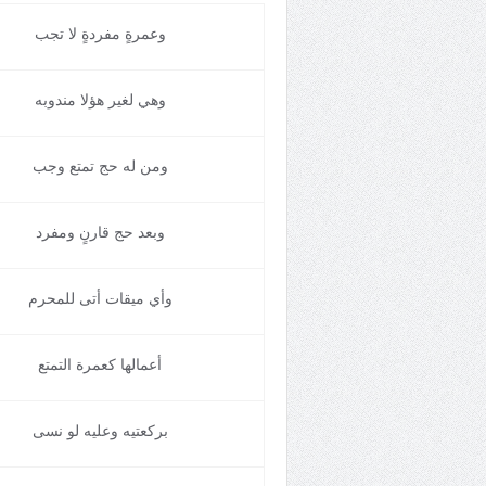
وعمرةٍ مفردةٍ لا تجب
وهي لغير هؤلا مندوبه
ومن له حج تمتع وجب
وبعد حج قارنٍ ومفرد
وأي ميقات أتى للمحرم
أعمالها كعمرة التمتع
بركعتيه وعليه لو نسى