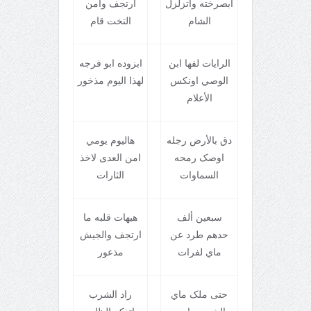
ابصرخته واتزلزل
ارتجف وامن
الشام
التخت قام
الرايات لفها ابن
ابزوده ابو فرجه
الوصي اونکس
لهذا اليوم مذخور
الأعلام
دق بالأرض رجله
هاليوم يومي
اوصک رمحه
امن العدی لاخذ
السماوات
الثارات
سبعين ألف
هيهات قلبه ما
حدهم طرد عن
ارتجف والجيش
ماي لفرات
مذعور
حتی ملک ماي
راد الشرب