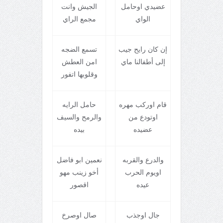
عضيدي اوحامل
الجيش وانت
الواي
مجمع الراي
إن کان رايح جيب
تسمع الضجه
إلی أطفالنا ماي
امن العطش
وقلوبها اتفور
قام اورکب مهره
حامل الرايه
اوتودع من
والرمح والسيف
عضيده
بيده
والدرع والقربه
نعمين ابو فاضل
اويوم الحرب
أخو زينب مهو
عيده
اقصور
جال اوجذب
صال اوصرخ