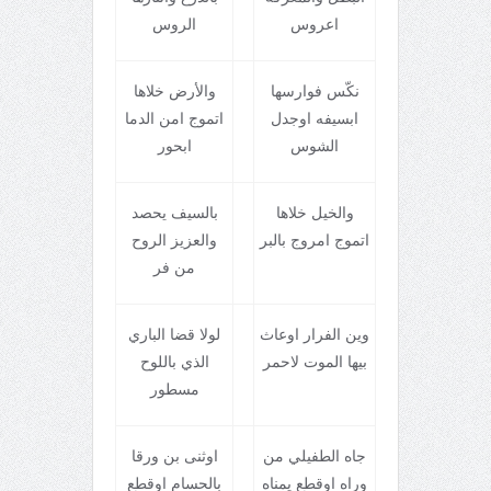
اعروس
الروس
نکّس فوارسها
والأرض خلاها
ابسيفه اوجدل
اتموج امن الدما
الشوس
ابحور
والخيل خلاها
بالسيف يحصد
اتموج امروج بالبر
والعزيز الروح
من فر
وين الفرار اوعاث
لولا قضا الباري
بيها الموت لاحمر
الذي باللوح
مسطور
جاه الطفيلي من
اوثنی بن ورقا
وراه اوقطع يمناه
بالحسام اوقطع