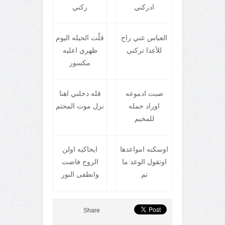
ادرکني
رکني
العباس عني راح
قلّت الحيله اليوم
للأعدا ترکني
ظهري اعليه
مکسور
صبت ادموعه
قله دخلني اهنا
اوراد حمله
نزل موت المحتم
للمخيم
اوسکنه امواعدها
ايحاکيه اولن
اوتقول الوعد ما
الروح فاضت
تم
وانطفی النور
Share