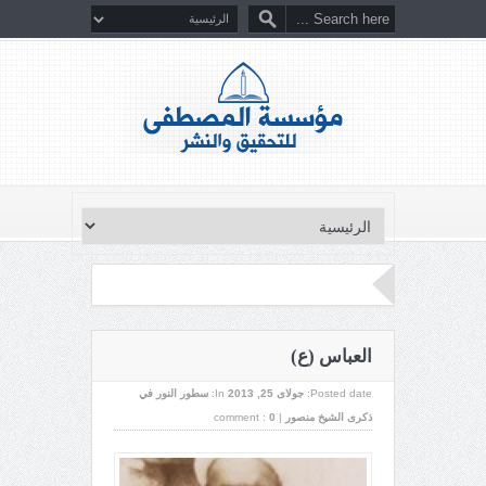
العباس (ع)
Posted date:
جولای 25, 2013
In:
سطور النور في
ذكرى الشيخ منصور
|
0
comment :