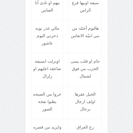
سيفه اوبيها فرع
بيهم او نادی أنا
الراس
العباس
هاليوم أخمّد من
مالي عذر بويه
بني اميّه الانفاس
ذخرني اليوم
عاشور
حام او قلب يمنی
اونزلت ابسيفه
الحرب من فوق
صاعقه اعليهم او
لشمال
زلزال
الخيل عقرها
خروا من الصيحه
اولف ارجال
يظنوا نفخة
برجال
الصور
رج العراق
وايزيد من قصره