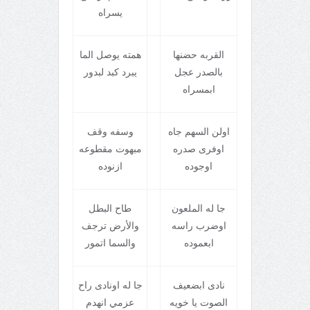
يسراه
القربه حضنها
همته يوصل الما
بالصدر عجل
يبرد کبد لبدور
ابمسراه
اولن السهم جاه
وسفه وقف
اوفری صدره
مبهوت مقطوعه
اوجوده
ازنوده
جا له الملعون
طاح البطل
اوضرب راسه
والأرض ترجف
ابعموده
والسما اتمور
نادی ابضعيف
جا له اونادی راح
الصوت يا خويه
عزمي انهدم