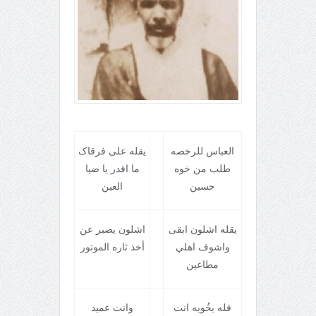
العباس للرخصه
يقله علی فرقاک
طلب من خوه
ما اقدر يا ضيا
حسين
العين
يقله اشلون ابقی
اشلون يصبر عن
واشوف اهلي
أخذ ثاره الموتور
مطاعين
قله يخُويه انت
وانت عميد