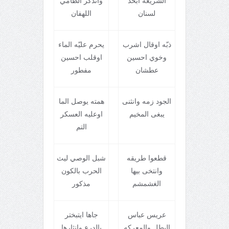
الشريعه ابحد
واتذکر الظامي
لسنان
اللهفان
ذبّه اوقال اشرب
يحرم عليّه الماء
وخوي احسين
اوقلب احسين
عطشان
مفطور
الجود زمه وانثنی
همته يوصل الما
يبغی المخيم
اوعليه العسکر
التم
قطعوا طريقه
شبل الوصي ليث
وانتخی بيها
الحرب بالکون
الغشمشم
مذکور
عريس عباس
جاها ايتبختر
البطل والمعرکه
بالدرع وانثارها