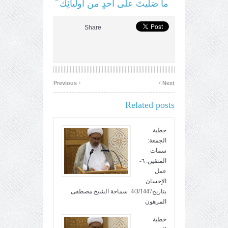
ما صَلّيتَ على أحدٍ من أوليائِك
Share
‹
›
Previous
Next
Related posts
خطبة
الجمعة:
سمات
المتقين: ٦-
عمل
الإحسان
بتاريخ4/3/1447. سماحة الشيخ مصطفى
المرهون
خطبة