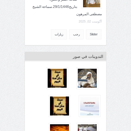
بتاريخ29/1/1446.سماحة الشيخ
مصطفى المرهون
آگوست 02, 2025
Slider
رجب
زيارات
التدوينات في صور