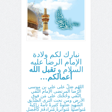
نبارك لكم ولادة
الإمام الرضا عليه
السلام و
تقبل الله
أعمالكم…
اللهّم صَلّ على علي بن موسى
الرّضا المرتضى الإمام التّقي
النّقي وحُجّتك على مَن فوق
الأرض ومن تحت الثرى الصّدّيق
الشّهيد صَلوةً كثيرةً تامةً زاكيةً
مُتواصلةً مُتواترةً مُترادفَة كأفْضلِ