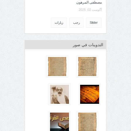
مصطفى المرهون
آگوست 02, 2025
Slider
رجب
زيارات
التدوينات في صور