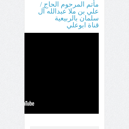
مأتم المرحوم الحاج /
علي بن ملا عبدالله آل
سلمان بالربيعية
قناة ابوعلي