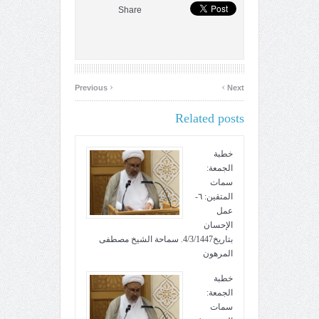
Share
‹
›
Previous
Next
Related posts
خطبة
الجمعة:
سمات
المتقين: ٦-
عمل
الإحسان
بتاريخ4/3/1447. سماحة الشيخ مصطفى
المرهون
خطبة
الجمعة:
سمات