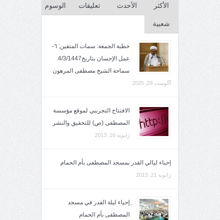
الأكثر
الأحدث
تعليقات
الوسوم
شعبية
خطبة الجمعة: سمات المتقين: ٦-
عمل الإحسان بتاريخ4/3/1447.
سماحة الشيخ مصطفى المرهون
آگوست 29, 2025
الافتتاح التجريبي لموقع مؤسسة
المصطفى (ص) للتحقيق والنشر
ژانویه 16, 2013
إحياء ليالي القدر بمسجد المصطفى بأم الحمام
ژانویه 21, 2013
ِإحياء ليلة القدر في مسجد
المصطفى بأم الحمام