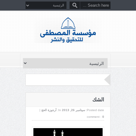
الشك
Posted date:
سپتامبر 26, 2013
In:
أرجوزة الحج
|
comment :
0