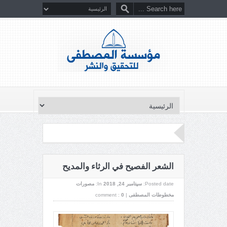
الشعر الفصيح في الرثاء والمديح
Posted date:
سپتامبر 24, 2018
In:
مصورات
مخطوطات المصطفى
|
0
comment :