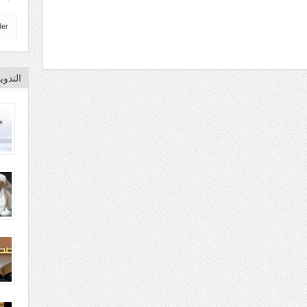
der
التدو