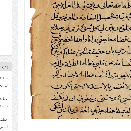
جديد ا
بتاريخ4/3/1447. سماحة الشيخ مصطفى المره
بتاريخ 27 2/1447. سماحة الشيخ مصطفى ا