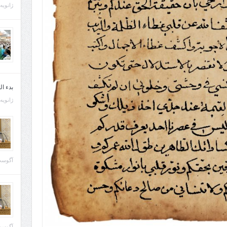
ژانویه 21, 013
بدء ا
ژانویه 22, 013
آگوست 29, 
آگوست 28, 