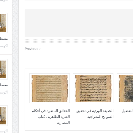
مصطف
آگوست 10, 
‹
Previous
مصطف
آگوست 02, 
التفضيل
الحديقة الوردية في تحقيق
الحدائق الناضرة في أحكام
السوانح المعراجية
العترة الطاهرة ـ كتاب
المضاربة
آگوست 02, 