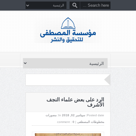
الرد على بعض علماء النجف
الأشرف
Posted date:
سپتامبر 02, 2018
In:
مصورات
مخطوطات المصطفى
|
0
comment :