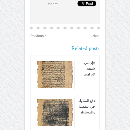
Share
‹
›
Previous
Next
Related posts
فإن من
شيعته
لإبراهيم
دفع المناواة
في التفضيل
والمساواة