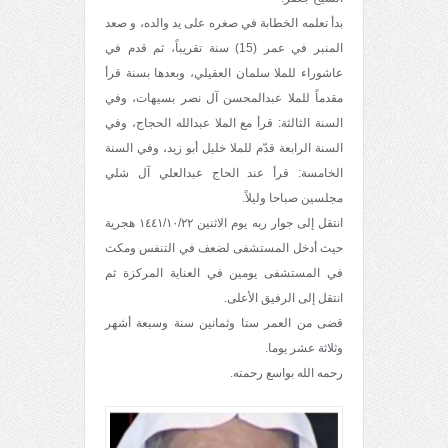
بدأ تعلمه الخطابة في صغره على يد والده، و صعد
المنبر في عمر (15) سنة تقريباً، ثم قدم في
عاشوراء للملا سلمان العقيلي، وبعدها بسنة قرأ
مقدماً للملا عبدالمحسن آل نصر بسيهات، وفي
السنة الثالثة: قرأ مع الملا عبدالله الحجاج، وفي
السنة الرابعة قدّم للملا خليل أبو زيد، وفي السنة
الخامسة: قرأ عند الحاج عبدالعلي آل شلي
مجلسين صباحا وليلاً.
انتقل إلى جوار ربه يوم الاثنين ١٤٤١/١٠/٢٢ هجرية
حيث أدخل المستشفى لضعف في التنفس ومكث
في المستشفى يومين في العناية المركزة ثم
انتقل إلى الرفيق الأعلى.
قضى من العمر ستا وثمانين سنة وسبعة أشهر
وثلاثة عشر يوما.
رحمه الله بواسع رحمته.