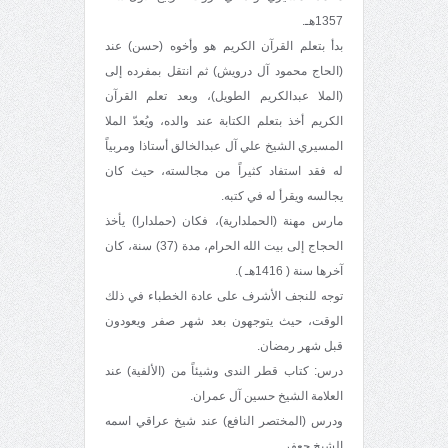
1357هـ.
بدأ بتعلم القرآن الكريم هو وأخوه (حسن) عند
(الحاج محمود آل درويش) ثم انتقل بمفرده إلى
(الملا عبدالكريم الطويل)، وبعد تعلم القرآن
الكريم أخذ بتعلم الكتابة عند والده، ويُعدّ الملا
المسيري الشيخ علي آل عبدالخالق أستاذا ومربياً
له فقد استفاد كثيراً من مجالسته، حيث كان
يجالسه ويقرأ له في كتبه.
مارس مهنة (الحملدارية)، فكان (حملدارا) يأخذ
الحجاج إلى بيت الله الحرام، مدة (37) سنة، كان
آخرها سنة ( 1416هـ ).
توجه للنجف الأشرف على عادة الخطباء في ذلك
الوقت، حيث يتوجهون بعد شهر صفر ويعودون
قبل شهر رمضان.
درس: كتاب قطر الندى وشيئاً من (الألفية) عند
العلامة الشيخ حسين آل عمران.
ودرس (المختصر النافع) عند شيخ عراقي اسمه
الشيخ جعفر.