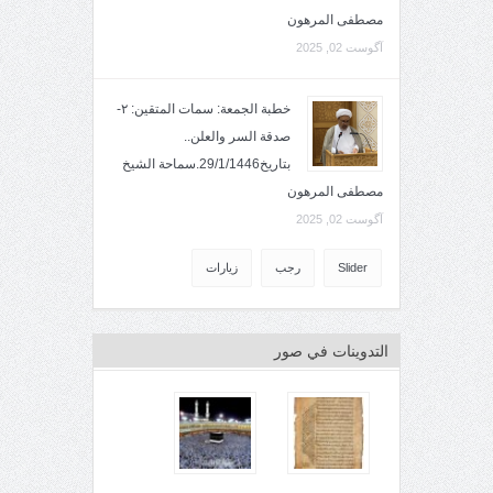
مصطفى المرهون
آگوست 02, 2025
خطبة الجمعة: سمات المتقين: ٢-
صدقة السر والعلن..
بتاريخ29/1/1446.سماحة الشيخ
مصطفى المرهون
آگوست 02, 2025
Slider
رجب
زيارات
التدوينات في صور