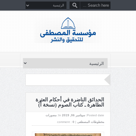
الحدائق الناضرة في أحكام العترة
الطاهرة ـ كتاب الصوم (نسخة أ)
Posted date:
سپتامبر 06, 2019
In:
مصورات
مخطوطات المصطفى
|
0
comment :