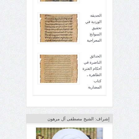
الحديقة
الوردية في
تحقيق
السوانح
المعراجية
الحدائق
الناضرة في
أحكام العترة
الطاهرة ـ
كتاب
المضاربة
إشراف: الشيخ مصطفى آل مرهون