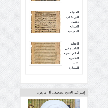
الحديقة
الوردية في
تحقيق
السوانح
المعراجية
الحدائق
الناضرة في
أحكام العترة
الطاهرة ـ
كتاب
المضاربة
إشراف: الشيخ مصطفى آل مرهون