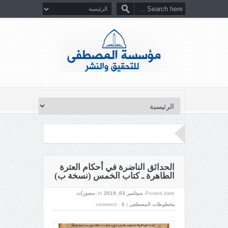
الحدائق الناضرة في أحكام العترة
الطاهرة ـ كتاب الخمس (نسخة ب)
Posted date:
سپتامبر 03, 2019
In:
مصورات
مخطوطات المصطفى
|
0
comment :