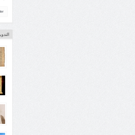
der
التدو