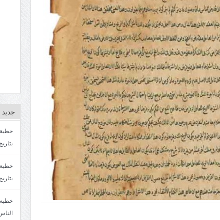
جديد ا
بتاريخ4/3/1447. سماحة الشيخ مصطفى المره
بتاريخ 27 2/1447. سماحة الشيخ مصطفى ا