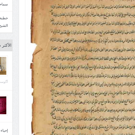
سماحة
الشيخ
الأكثر 
آگوست 29, 
إحياء