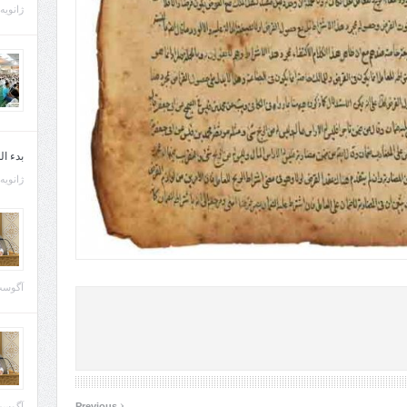
ژانویه 21, 013
بدء ا
ژانویه 22, 013
آگوست 29, 
‹
آگوست 28, 
Previous