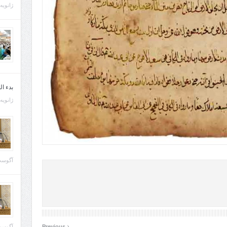
ژانویه 21, 013
بدء ا
ژانویه 22, 013
آگوست 29, 
‹
آگوست 28, 
Previous