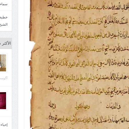
سماحة
الشيخ
الأكثر 
آگوست 29, 
إحياء