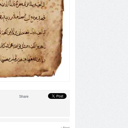
Share
›
Next