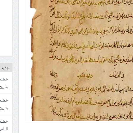
جديد ا
بتاريخ4/3/1447. سماحة الشيخ مصطفى المره
بتاريخ 27 2/1447. سماحة الشيخ مصطفى ا