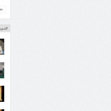
der
التدو