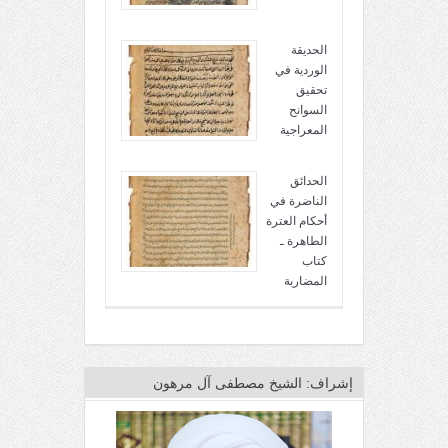
الحديقة
الوردية في
تحقيق
السوانح
المعراجية
الحدائق
الناضرة في
أحكام العترة
الطاهرة ـ
كتاب
المضاربة
إشراف: الشيخ مصطفى آل مرهون