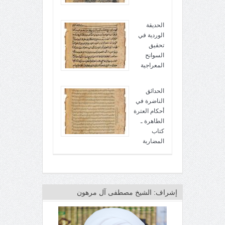
الحديقة
الوردية في
تحقيق
السوانح
المعراجية
الحدائق
الناضرة في
أحكام العترة
الطاهرة ـ
كتاب
المضاربة
إشراف: الشيخ مصطفى آل مرهون