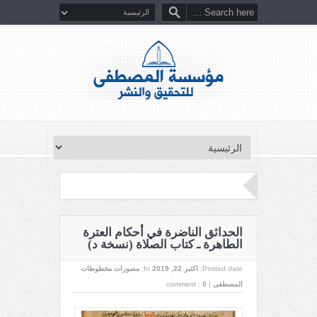
الحدائق الناضرة في أحكام العترة
الطاهرة ـ كتاب الصلاة (نسخة د)
Posted date:
اکتبر 22, 2019
In:
مصورات مخطوطات
المصطفى
|
0
comment :