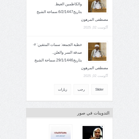
والكاظمين الغيظ.
بتاريخ6/2/1447.سماحة الشيخ
مصطفى المرهون
آگوست 02, 2025
خطبة الجمعة: سمات المتقين: ٢-
صدقة السر والعلن..
بتاريخ29/1/1446.سماحة الشيخ
مصطفى المرهون
آگوست 02, 2025
Slider
رجب
زيارات
التدوينات في صور