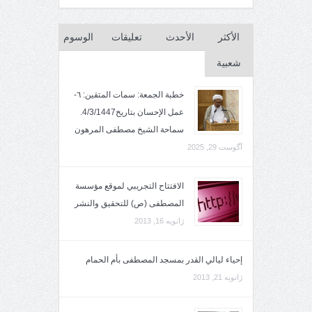
الأكثر
الأحدث
تعليقات
الوسوم
شعبية
خطبة الجمعة: سمات المتقين: ٦-
عمل الإحسان بتاريخ4/3/1447.
سماحة الشيخ مصطفى المرهون
آگوست 29, 2025
الافتتاح التجريبي لموقع مؤسسة
المصطفى (ص) للتحقيق والنشر
ژانویه 16, 2013
إحياء ليالي القدر بمسجد المصطفى بأم الحمام
ژانویه 21, 2013