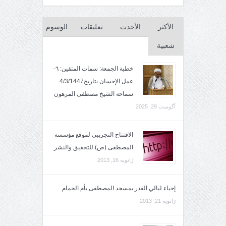
الأكثر
الأحدث
تعليقات
الوسوم
شعبية
خطبة الجمعة: سمات المتقين: ٦-
عمل الإحسان بتاريخ4/3/1447.
سماحة الشيخ مصطفى المرهون
آگوست 29, 2025
الافتتاح التجريبي لموقع مؤسسة
المصطفى (ص) للتحقيق والنشر
ژانویه 16, 2013
إحياء ليالي القدر بمسجد المصطفى بأم الحمام
ژانویه 21, 2013